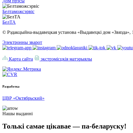
Дом прэсы
Белтаможсэрвіс
БелТА
© Рэдакцыйна-выдавецкая установа «Выдавецкі дом «Звязда», 
Электронны зварот
Карта сайта
экстрэмісцкія матэрыялы
Разработка
ЦВР «Октябрьский»
Нашы выданні
Толькі самае цікавае — па-беларуску!