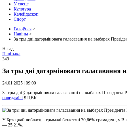
У свеце
Культура
Калейдаскоп
Спорт
Галоўная
>
Навіны
>
За тры дні датэрміновага галасавання на выбарах Прэзідэ
Назад
Палітыка
349
За тры дні датэрміновага галасавання 
24.01.2025 | 09:00
За тры дні ў датэрміновым галасаванні на выбарах Прэзідэнта Р
паведамілі
ў ЦВК.
У Брэсцкай вобласці атрымалі бюлетэні 30,66% грамадзян, у В
— 25,21%.