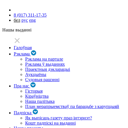
8 (017) 311-17-35
бел
рус
eng
Нашы выданні
Галоўная
Рэклама
Рэклама на партале
Рэклама ў выданнях
Праектныя дэкларацыі
Аукцыёны
Судовыя рашэнні
Пра нас
Гісторыя
Кіраўніцтва
Наша палітыка
План мерапрыемстваў па барацьбе з карупцыяй
Падпіска
Як выпісаць газету праз інтэрнэт?
Кошт падпіскі на выданні