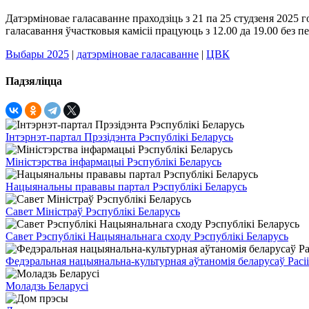
Датэрміновае галасаванне праходзіць з 21 па 25 студзеня 2025 
галасавання ўчастковыя камісіі працуюць з 12.00 да 19.00 без п
Выбары 2025
|
датэрміновае галасаванне
|
ЦВК
Падзяліцца
Інтэрнэт-партал Прэзідэнта Рэспублікі Беларусь
Міністэрства інфармацыі Рэспублікі Беларусь
Нацыянальны прававы партал Рэспублікі Беларусь
Савет Міністраў Рэспублікі Беларусь
Савет Рэспублікі Нацыянальнага сходу Рэспублікі Беларусь
Федэральная нацыянальна-культурная аўтаномія беларусаў Расіі
Моладзь Беларусі