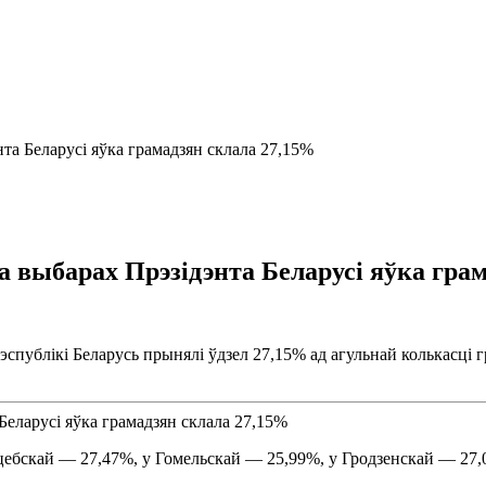
нта Беларусі яўка грамадзян склала 27,15%
на выбарах Прэзідэнта Беларусі яўка гра
эспублікі Беларусь прынялі ўдзел 27,15% ад агульнай колькасці 
іцебскай — 27,47%, у Гомельскай — 25,99%, у Гродзенскай — 27