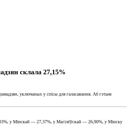
мадзян склала 27,15%
грамадзян, уключаных у спісы для галасавання. Аб гэтым
,03%, у Мінскай — 27,37%, у Магілёўскай — 26,90%, у Мінску