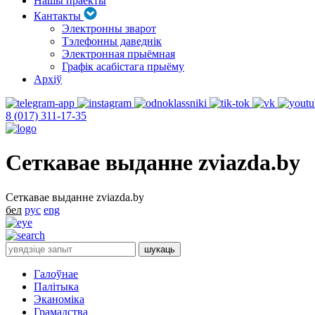
Нашы праекты
Кантакты
Электронны зварот
Тэлефонны даведнік
Электронная прыёмная
Графік асабістага прыёму
Архіў
8 (017) 311-17-35
Сеткавае выданне zviazda.by
Сеткавае выданне zviazda.by
бел
рус
eng
Галоўнае
Палітыка
Эканоміка
Грамадства