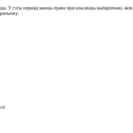
года. У гэты перыяд маюць права прагаласаваць выбаршчыкі, якія 
ерапынку.