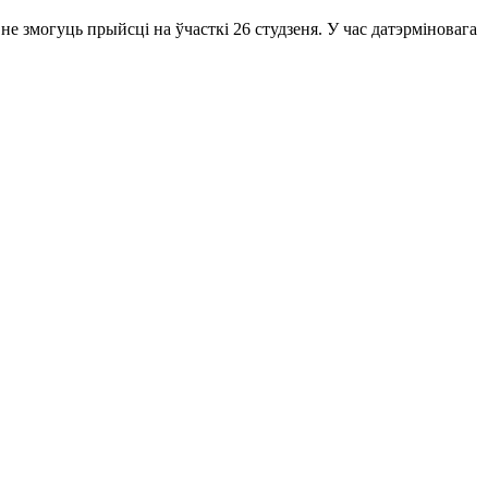
не змогуць прыйсці на ўчасткі 26 студзеня. У час датэрміновага