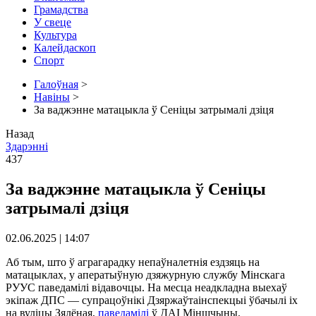
Грамадства
У свеце
Культура
Калейдаскоп
Спорт
Галоўная
>
Навіны
>
За ваджэнне матацыкла ў Сеніцы затрымалі дзіця
Назад
Здарэннi
437
За ваджэнне матацыкла ў Сеніцы
затрымалі дзіця
02.06.2025 | 14:07
Аб тым, што ў аграгарадку непаўналетнія ездзяць на
матацыклах, у аператыўную дзяжурную службу Мінскага
РУУС паведамілі відавочцы. На месца неадкладна выехаў
экіпаж ДПС — супрацоўнікі Дзяржаўтаінспекцыі ўбачылі іх
на вуліцы Зялёная,
паведамілі
ў ДАІ Міншчыны.