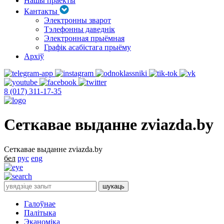
Нашы праекты
Кантакты
Электронны зварот
Тэлефонны даведнік
Электронная прыёмная
Графік асабістага прыёму
Архіў
8 (017) 311-17-35
Сеткавае выданне zviazda.by
Сеткавае выданне zviazda.by
бел
рус
eng
Галоўнае
Палітыка
Эканоміка