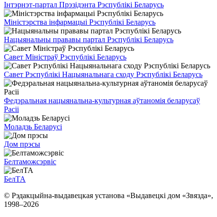
Інтэрнэт-партал Прэзідэнта Рэспублікі Беларусь
Міністэрства інфармацыі Рэспублікі Беларусь
Нацыянальны прававы партал Рэспублікі Беларусь
Савет Міністраў Рэспублікі Беларусь
Савет Рэспублікі Нацыянальнага сходу Рэспублікі Беларусь
Федэральная нацыянальна-культурная аўтаномія беларусаў
Расіі
Моладзь Беларусі
Дом прэсы
Белтаможсэрвіс
БелТА
© Рэдакцыйна-выдавецкая установа «Выдавецкі дом «Звязда»,
1998–
2026