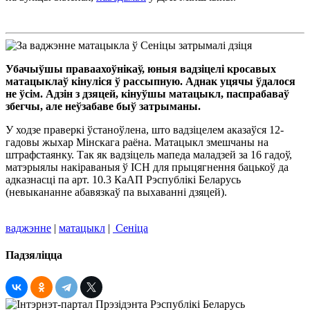
Убачыўшы праваахоўнікаў, юныя вадзіцелі кросавых
матацыклаў кінуліся ў рассыпную. Аднак уцячы ўдалося
не ўсім. Адзін з дзяцей, кінуўшы матацыкл, паспрабаваў
збегчы, але неўзабаве быў затрыманы.
У ходзе праверкі ўстаноўлена, што вадзіцелем аказаўся 12-
гадовы жыхар Мінскага раёна. Матацыкл змешчаны на
штрафстаянку. Так як вадзіцель мапеда маладзей за 16 гадоў,
матэрыялы накіраваныя ў ІСН для прыцягнення бацькоў да
адказнасці па арт. 10.3 КаАП Рэспублікі Беларусь
(невыкананне абавязкаў па выхаванні дзяцей).
ваджэнне
|
матацыкл
|
Сеніца
Падзяліцца