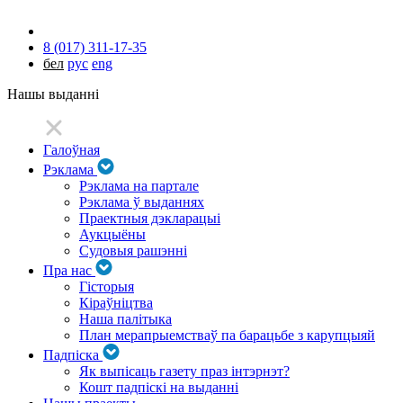
8 (017) 311-17-35
бел
рус
eng
Нашы выданні
Галоўная
Рэклама
Рэклама на партале
Рэклама ў выданнях
Праектныя дэкларацыі
Аукцыёны
Судовыя рашэнні
Пра нас
Гісторыя
Кіраўніцтва
Наша палітыка
План мерапрыемстваў па барацьбе з карупцыяй
Падпіска
Як выпісаць газету праз інтэрнэт?
Кошт падпіскі на выданні