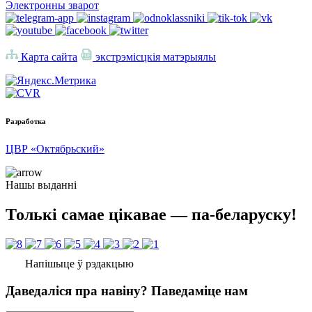
Электронны зварот
Карта сайта
экстрэмісцкія матэрыялы
Разработка
ЦВР «Октябрьский»
Нашы выданні
Толькі самае цікавае — па-беларуску!
Напішыце ў рэдакцыю
Даведаліся пра навіну? Паведаміце нам