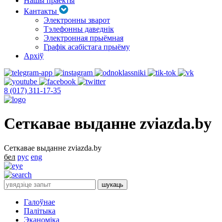
Нашы праекты
Кантакты
Электронны зварот
Тэлефонны даведнік
Электронная прыёмная
Графік асабістага прыёму
Архіў
8 (017) 311-17-35
Сеткавае выданне zviazda.by
Сеткавае выданне zviazda.by
бел
рус
eng
Галоўнае
Палітыка
Эканоміка