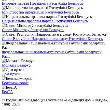
Інтэрнэт-партал Прэзідэнта Рэспублікі Беларусь
Міністэрства інфармацыі Рэспублікі Беларусь
Нацыянальны прававы партал Рэспублікі Беларусь
Савет Міністраў Рэспублікі Беларусь
Савет Рэспублікі Нацыянальнага сходу Рэспублікі Беларусь
Федэральная нацыянальна-культурная аўтаномія беларусаў
Расіі
Моладзь Беларусі
Дом прэсы
Белтаможсэрвіс
БелТА
© Рэдакцыйна-выдавецкая установа «Выдавецкі дом «Звязда»,
1998–
2026