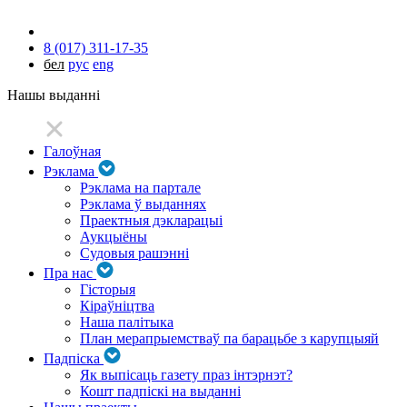
8 (017) 311-17-35
бел
рус
eng
Нашы выданні
Галоўная
Рэклама
Рэклама на партале
Рэклама ў выданнях
Праектныя дэкларацыі
Аукцыёны
Судовыя рашэнні
Пра нас
Гісторыя
Кіраўніцтва
Наша палітыка
План мерапрыемстваў па барацьбе з карупцыяй
Падпіска
Як выпісаць газету праз інтэрнэт?
Кошт падпіскі на выданні