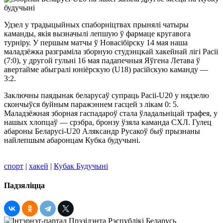
Удзел у традыцыйных спаборніцтвах прынялі чатыры
каманды, якія вызначылі лепшую ў фармаце кругавога
турніру. У першым матчы ў Новасібірску 14 мая наша
маладзёжка разграміла зборную студэнцкай хакейнай лігі Расіі
(7:0), у другой гульні 16 мая падапечныя Яўгена Летава ў
авертайме абыгралі юніёрскую (U18) расійскую каманду —
3:2.
Заключны паядынак беларусаў супраць Расіі-U20 у нядзелю
скончыўся буйным паражэннем гасцей з лікам 0: 5.
Маладзёжная зборная гаспадароў стала ўладальніцай трафея, у
нашых хлопцаў — срэбра, бронзу ўзяла каманда СХЛ. Гулец
абароны Беларусі-U20 Аляксандр Русакоў быў прызнаны
найлепшым абаронцам Кубка будучыні.
спорт
|
хакей
|
Кубак Будучыні
Падзяліцца