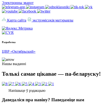
Электронны зварот
Карта сайта
экстрэмісцкія матэрыялы
Разработка
ЦВР «Октябрьский»
Нашы выданні
Толькі самае цікавае — па-беларуску!
Напішыце ў рэдакцыю
Даведаліся пра навіну? Паведаміце нам