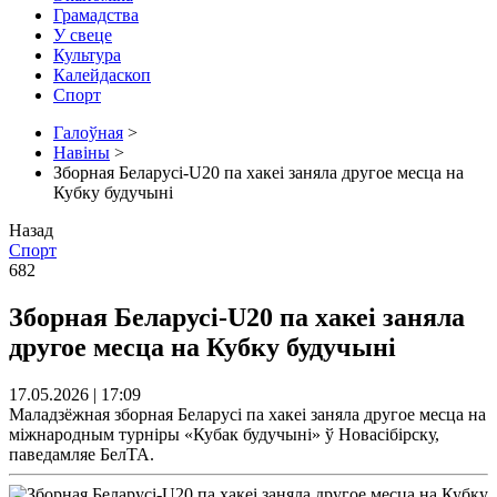
Грамадства
У свеце
Культура
Калейдаскоп
Спорт
Галоўная
>
Навіны
>
Зборная Беларусі-U20 па хакеі заняла другое месца на
Кубку будучыні
Назад
Спорт
682
Зборная Беларусі-U20 па хакеі заняла
другое месца на Кубку будучыні
17.05.2026 | 17:09
Маладзёжная зборная Беларусі па хакеі заняла другое месца на
міжнародным турніры «Кубак будучыні» ў Новасібірску,
паведамляе БелТА.