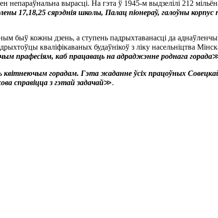
ен непараўнальна вырасці. На гэта ў 1945-м выдзелілі 212 мільё
оўлены 17,18,25 сярэднія школы, Палац піонераў, галоўны корп
жным быў кожны дзень, а ступень падрыхтаванасці да аднаўленчы
падрыхтоўцы кваліфікаваных будаўнікоў з ліку насельніцтва Мінс
чым прафесіям, каб працаваць на адраджэнне роднага горада
≫
ць квітнеючым горадам. Гэта жаданне ўсіх працоўных Совецкай
ова справіцца з гэтай задачай
≫.