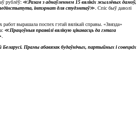
наў рублёў: ≪
Разам з аднаўленнем 15 вялікіх жыллёвых дамоў,
ус педінстытута, інтэрнат для студэнтаў
≫. Спіс быў даволі
х работ вырашала поспех гэтай вялікай справы. «Звязда»
ка: ≪
Працоўныя праявілі вялікую цікавасць да гэтага
.
 Беларусі. Прамы абавязак будаўнічых, партыйных і совецкіх