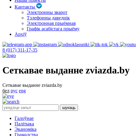
Нашы праекты
Кантакты
Электронны зварот
Тэлефонны даведнік
Электронная прыёмная
Графік асабістага прыёму
Архіў
8 (017) 311-17-35
Сеткавае выданне zviazda.by
Сеткавае выданне zviazda.by
бел
рус
eng
Галоўнае
Палітыка
Эканоміка
Грамадства