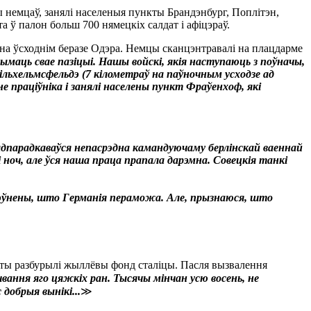
ы немцаў, занялі населеныя пункты Брандэнбург, Поплітэн,
а ў палон больш 700 нямецкіх салдат і афіцэраў.
 на ўсходнім беразе Одэра. Немцы сканцэнтравалі на плацдарме
маць свае пазіцыі. Нашы войскі, якія наступаюць з поўначы,
ільхельмсфельдэ (7 кілометраў на паўночным усходзе ад
не праціўніка і занялі населены пункт Фраўенхоф, які
дпарадкаваўся непасрэдна камандуючаму берлінскай ваеннай
 ноч, але ўся наша праца прапала дарэмна. Совецкія танкі
упэўнены, што Германія пераможа. Але, прызнаюся, што
сты разбурылі жыллёвы фонд сталіцы. Пасля вызвалення
вання яго цяжкіх ран. Тысячы мінчан усю восень, не
добрыя вынікі...
≫