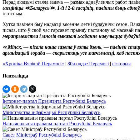
Перад людзьмі стаяла задача — размах аднаўленчых работ павін
гасцініцы ≪Беларусь≫, 1-й і 2-й гасцініц, павінны быць адн
істотным.
Хутка павінен быў надысці вясенне-летні будаўнічы сезон. Ва
пісала, што ў свой час гарсавет прыняў пастанову аб масавай 
мерапрыемства і многія выказалі жаданне навучыцца будаўні
≪
Мінск, — пісала наша газета ў гэты дзень, — павінен ста
арганізацый горада — скарыстаць усе магчымасці, каб паспях
«Хроніка Вялікай Перамогі»
|
80-годдзе Перамогі
|
гісторыя
Падзяліцца
Інтэрнэт-партал Прэзідэнта Рэспублікі Беларусь
Міністэрства інфармацыі Рэспублікі Беларусь
Нацыянальны прававы партал Рэспублікі Беларусь
Савет Міністраў Рэспублікі Беларусь