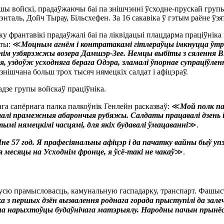
ашы войскі, прадаўжаючы баі па знішчэнні ўсходне-прускай груп
аль, Дойч Тырау, Більсхефен. За 16 сакавіка ў гэтым раёне ўзят
 франтавікі прадаўжалі баі па ліквідацыі плацдарма праціўніка
аты: ≪
Моцным агнём і контратакамі гітлераўцы імкнуцца ўтры
однім узбярэжжы возера Дамшэр-Зее. Немцы выбіты з сялення В
я, уздоўж усходняга берага Одэра, зламалі ўпорнае супраціўлен
знішчана больш трох тысяч нямецкіх салдат і афіцэраў.
адзе групы войскаў праціўніка.
ага сапёрнага палка палкоўнік Генлейн расказваў: ≪
Мой полк па
давалі прамежныя абарончыя рубяжы. Салдаты працавалі дзень і
ымі нямецкімі часцямі, для якіх будавалі ўмацаванні
≫.
не 57 год. Я прафесіянальны афіцэр і да пачатку вайны быў 
 месяцы на Усходнім фронце, я ўсё-такі не чакаў
≫.
 усю прамысловасць, камунальную гаспадарку, транспарт. Фашы
 з першых дзён вызвалення роднага горада прыступілі да залеч
 на нарыхтоўцы будаўнічага матэрыялу. Народны пачын прынёс 