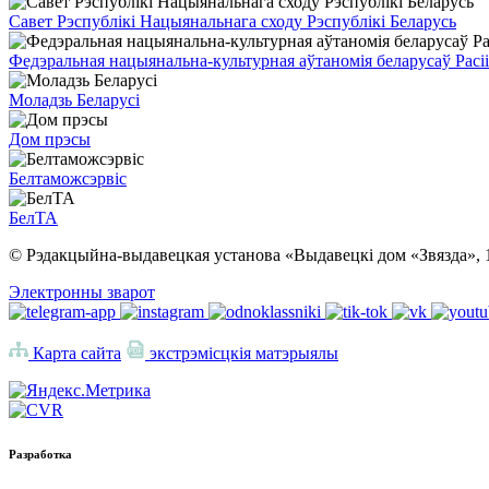
Савет Рэспублікі Нацыянальнага сходу Рэспублікі Беларусь
Федэральная нацыянальна-культурная аўтаномія беларусаў Расіі
Моладзь Беларусі
Дом прэсы
Белтаможсэрвіс
БелТА
© Рэдакцыйна-выдавецкая установа «Выдавецкі дом «Звязда», 
Электронны зварот
Карта сайта
экстрэмісцкія матэрыялы
Разработка