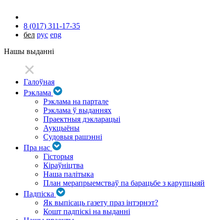
8 (017) 311-17-35
бел
рус
eng
Нашы выданні
Галоўная
Рэклама
Рэклама на партале
Рэклама ў выданнях
Праектныя дэкларацыі
Аукцыёны
Судовыя рашэнні
Пра нас
Гісторыя
Кіраўніцтва
Наша палітыка
План мерапрыемстваў па барацьбе з карупцыяй
Падпіска
Як выпісаць газету праз інтэрнэт?
Кошт падпіскі на выданні