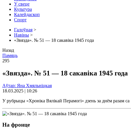
У свеце
Культура
Калейдаскоп
Спорт
Галоўная
>
Навіны
>
«Звязда». № 51 — 18 сакавіка 1945 года
Назад
Памяць
295
«Звязда». № 51 — 18 сакавіка 1945 года
Аўтар: Яна Хмяльніцкая
18.03.2025 | 10:26
У рубрыцы «Хроніка Вялікай Перамогі» дзень за днём разам са «
На фронце