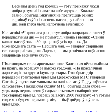
Веснавы дзень год корміць — гэту прыказку людзі
добра разумелі і нават на сабе адчувалі. Кожнае
звяно і брыгада імкнуліся не прапусціць ранніх
тэрмінаў сяўбы і паспець пасеяць у найлепшыя
дні, калі глеба была напоўнена вільгаццю.
Калгаснікі «Чырвонага расцвету» добра папрацавалі яшчэ ў
перадпасяўныя дні — не прымусілі чакаць і вынікі: «Сёння
калгас пасеяў звыш 30 працэнтаў усіх яравых. Да
міжнароднага свята — Першага мая, — гаварыў старшыня
сельгасарцелі таварыш Ларчык, — мы разлічваем поўнасцю
завяршыць веснавую сяўбу».
Шматлюдным стала арцельнае поле. Калгасная вёска выйшла
на працу, на барацьбу за высокі ўраджай. «Па прасёлачнай
дарозе адзін за другім ідуць трактары. Гэта брыгадзір
перадавой трактарнай брыгады Церахоўскай МТС таварыш
Сотнікаў вядзе свае машыны на палі калгасаў Гардуноўскага
сельсавета». Пакідаючы сядзібу МТС, брыгада дала слова —
утрымаць першынство ў сацыялістычным спаборніцтве
трактарных брыгад, узараць за вясну 2900 гектараў: «І ў гэтым
годзе мы будзем пераможцамі», — быў цвёрда ўпэўнены
брыгадзір.