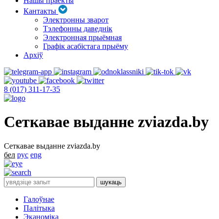
Нашы праекты
Кантакты
Электронны зварот
Тэлефонны даведнік
Электронная прыёмная
Графік асабістага прыёму
Архіў
8 (017) 311-17-35
Сеткавае выданне zviazda.by
Сеткавае выданне zviazda.by
бел
рус
eng
Галоўнае
Палітыка
Эканоміка