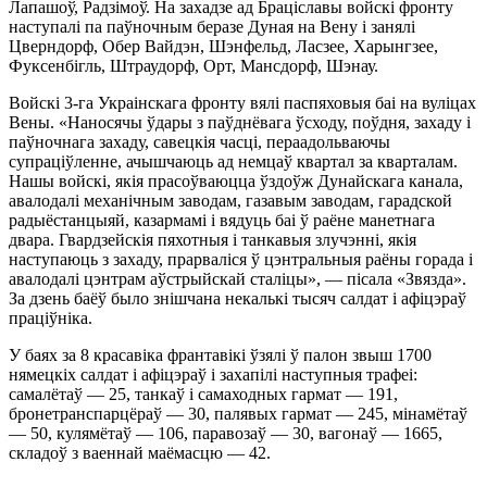
Лапашоў, Радзімоў. На захадзе ад Браціславы войскі фронту
наступалі па паўночным беразе Дуная на Вену і занялі
Цверндорф, Обер Вайдэн, Шэнфельд, Ласзее, Харынгзее,
Фуксенбігль, Штраудорф, Орт, Мансдорф, Шэнау.
Войскі 3-га Украінскага фронту вялі паспяховыя баі на вуліцах
Вены. «Наносячы ўдары з паўднёвага ўсходу, поўдня, захаду і
паўночнага захаду, савецкія часці, пераадольваючы
супраціўленне, ачышчаюць ад немцаў квартал за кварталам.
Нашы войскі, якія прасоўваюцца ўздоўж Дунайскага канала,
авалодалі механічным заводам, газавым заводам, гарадской
радыёстанцыяй, казармамі і вядуць баі ў раёне манетнага
двара. Гвардзейскія пяхотныя і танкавыя злучэнні, якія
наступаюць з захаду, прарваліся ў цэнтральныя раёны горада і
авалодалі цэнтрам аўстрыйскай сталіцы», — пісала «Звязда».
За дзень баёў было знішчана некалькі тысяч салдат і афіцэраў
праціўніка.
У баях за 8 красавіка франтавікі ўзялі ў палон звыш 1700
нямецкіх салдат і афіцэраў і захапілі наступныя трафеі:
самалётаў — 25, танкаў і самаходных гармат — 191,
бронетранспарцёраў — 30, палявых гармат — 245, мінамётаў
— 50, кулямётаў — 106, паравозаў — 30, вагонаў — 1665,
складоў з ваеннай маёмасцю — 42.