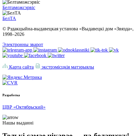
Белтаможсэрвіс
БелТА
© Рэдакцыйна-выдавецкая установа «Выдавецкі дом «Звязда»,
1998–
2026
Электронны зварот
Карта сайта
экстрэмісцкія матэрыялы
Разработка
ЦВР «Октябрьский»
Нашы выданні
Толькі самае цікавае — па-беларуску!