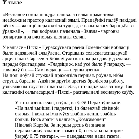
У тыле
«Веснавое сонца шчодра палівала сваімі праменнямі
неабсяжны прастор калгаснай зямлі. Працаўнікі палёў пакідалі
вёску — жыццё пераходзіла туды, дзе пачыналася барацьба за
ўраджай», — так вобразна пачынала «Звязда» чарговы
рэпартаж пра вясновыя клопаты сялян.
У калгасе «Пяскі» Церахоўскага раёна Гомельскай вобласці
было надзвычай ажыўлена. Старшыня сельскагаспадарчай
арцелі Іван Сяргеевіч Бібікаў ужо каторы раз даваў дзелавыя
парады брыгадзірам: «Глядзіце ж, каб усё было ў парадку, —
гаварыў ён. — Самі ведаеце — першы дзень».
На полі доўгай стужкай праходзіла першая, роўная, нібы
струна, баразна. Адзін за другім аратыя браліся за работу,
уздымаючы тоўстыя пласты глебы, што адпачыла за зіму. Так
калгаснікі сельгасарцелі «Пяскі» распачыналі веснавую сяўбу.
У гэты дзень сеялі, пэўна, ва ўсёй Церахоўшчыне.
«На палі выйшлі і падлеткі, і з бялеючай сівізной
старыя. І кожны імкнуўся зрабіць лепш, зрабіць
больш. Вось араты з калгаса „Комсамолец“
Нікалай Карэба. За першы дзень ён значна
перавыканаў заданне і замест 0,5 гектара па норме
ўзараў 0,75 гектара», — паведамляла наша газета.