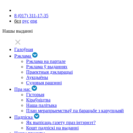
8 (017) 311-17-35
бел
рус
eng
Нашы выданні
Галоўная
Рэклама
Рэклама на партале
Рэклама ў выданнях
Праектныя дэкларацыі
Аукцыёны
Судовыя рашэнні
Пра нас
Гісторыя
Кіраўніцтва
Наша палітыка
План мерапрыемстваў па барацьбе з карупцыяй
Падпіска
Як выпісаць газету праз інтэрнэт?
Кошт падпіскі на выданні