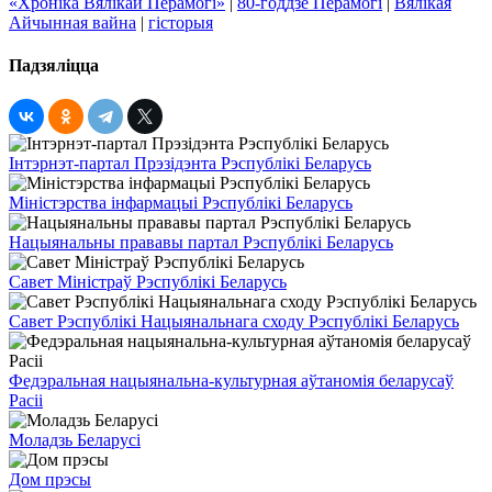
«Хроніка Вялікай Перамогі»
|
80-годдзе Перамогі
|
Вялікая
Айчынная вайна
|
гісторыя
Падзяліцца
Інтэрнэт-партал Прэзідэнта Рэспублікі Беларусь
Міністэрства інфармацыі Рэспублікі Беларусь
Нацыянальны прававы партал Рэспублікі Беларусь
Савет Міністраў Рэспублікі Беларусь
Савет Рэспублікі Нацыянальнага сходу Рэспублікі Беларусь
Федэральная нацыянальна-культурная аўтаномія беларусаў
Расіі
Моладзь Беларусі
Дом прэсы