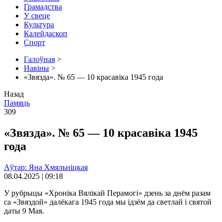
Грамадства
У свеце
Культура
Калейдаскоп
Спорт
Галоўная
>
Навіны
>
«Звязда». № 65 — 10 красавіка 1945 года
Назад
Памяць
309
«Звязда». № 65 — 10 красавіка 1945
года
Аўтар: Яна Хмяльніцкая
08.04.2025 | 09:18
У рубрыцы «Хроніка Вялікай Перамогі» дзень за днём разам
са «Звяздой» далёкага 1945 года мы ідзём да светлай і святой
даты 9 Мая.