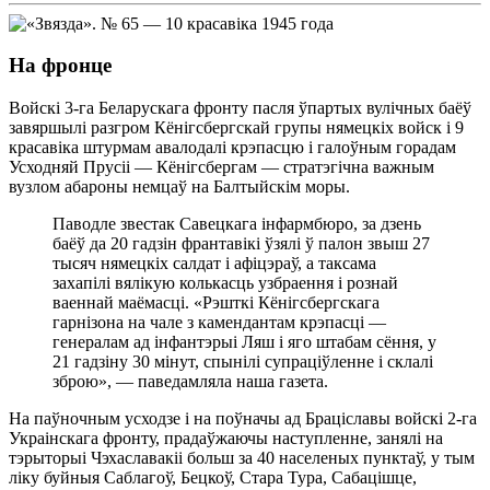
На фронце
Войскі 3-га Беларускага фронту пасля ўпартых вулічных баёў
завяршылі разгром Кёнігсбергскай групы нямецкіх войск і 9
красавіка штурмам авалодалі крэпасцю і галоўным горадам
Усходняй Прусіі — Кёнігсбергам — стратэгічна важным
вузлом абароны немцаў на Балтыйскім моры.
Паводле звестак Савецкага інфармбюро, за дзень
баёў да 20 гадзін франтавікі ўзялі ў палон звыш 27
тысяч нямецкіх салдат і афіцэраў, а таксама
захапілі вялікую колькасць узбраення і рознай
ваеннай маёмасці. «Рэшткі Кёнігсбергскага
гарнізона на чале з камендантам крэпасці —
генералам ад інфантэрыі Ляш і яго штабам сёння, у
21 гадзіну 30 мінут, спынілі супраціўленне і склалі
зброю», — паведамляла наша газета.
На паўночным усходзе і на поўначы ад Браціславы войскі 2-га
Украінскага фронту, прадаўжаючы наступленне, занялі на
тэрыторыі Чэхаславакіі больш за 40 населеных пунктаў, у тым
ліку буйныя Саблагоў, Бецкоў, Стара Тура, Сабацішце,