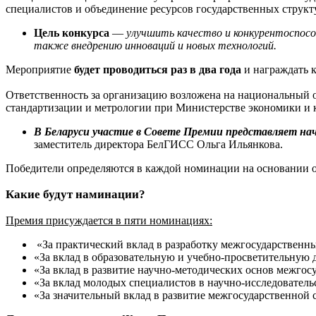
специалистов и объединение ресурсов государственных структу
Цель конкурса
—
улучшить качество и конкурентоспособ
также внедрению инноваций и новых технологий.
Мероприятие
будет проводиться раз в два года
и награждать к
Ответственность за организацию возложена на национальный о
стандартизации и метрологии при Министерстве экономики и
В Беларуси участие в Совете Премии представляет на
заместитель директора БелГИСС Ольга Ильянкова.
Победители определяются в каждой номинации на основании о
Какие будут наминации?
Премия присуждается в пяти номинациях:
«За практический вклад в разработку межгосударственн
«За вклад в образовательную и учебно-просветительную 
«За вклад в развитие научно-методических основ межгос
«За вклад молодых специалистов в научно-исследовател
«За значительный вклад в развитие межгосударственной 