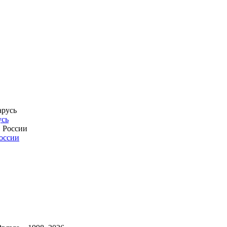
усь
России