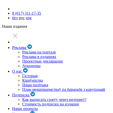
8 (017) 311-17-35
бел
рус
eng
Наши издания
Реклама
Реклама на портале
Реклама в изданиях
Проектные декларации
Аукционы
О нас
Гісторыя
Кіраўніцтва
Наша палітыка
План мерапрыемстваў па барацьбе з карупцыяй
Подписка
Как выписать газету через интернет?
Стоимость подписки на издания
Наши проекты