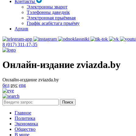
Контакты
Электронны зварот
Тэлефонны даведнік
Электронная прыёмная
Графік асабістага прыёму
Архив
8 (017) 311-17-35
Онлайн-издание zviazda.by
Онлайн-издание zviazda.by
бел
рус
eng
Главное
Политика
Экономика
Общество
В мире