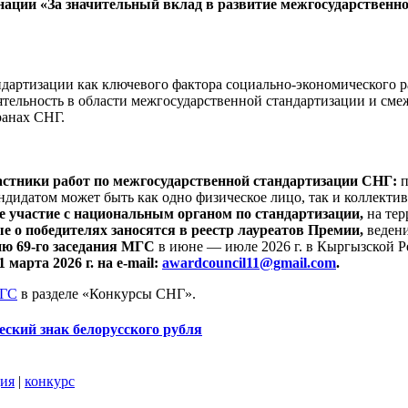
ции «За значительный вклад в развитие межгосударственной
ндартизации как ключевого фактора социально-экономического 
ятельность в области межгосударственной стандартизации и сме
ранах СНГ.
астники работ по межгосударственной стандартизации СНГ:
п
дидатом может быть как одно физическое лицо, так и коллектив 
е участие с национальным органом по стандартизации,
на тер
е о победителях заносятся в реестр лауреатов Премии,
ведени
ию 69-го заседания МГС
в июне — июле 2026 г. в Кыргызской Р
 марта 2026 г. на e-mail:
awardcouncil11@gmail.com
.
МГС
в разделе «Конкурсы СНГ».
ский знак белорусского рубля
ция
|
конкурс