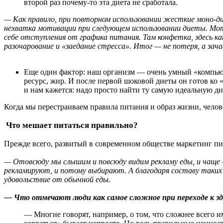
второй раз почему-то эта диета не сработала.
— Как правило, при повторном использовании жесткие моно-
нехватка мотивации при следующем использовании диеты. Мо
себе отступления от графика питания. Там конфетка, здесь кап
разочарование и «заедание стресса». Итог — не потеря, а зач
Еще один фактор: наш организм — очень умный «компьют
ресурс, жир. И после первой шоковой диеты он готов ко 
и нам кажется: надо просто найти ту самую идеальную дие
Когда мы перестраиваем правила питания и образ жизни, челове
Что мешает питаться правильно?
Прежде всего, развитый в современном обществе маркетинг пи
— Отовсюду мы слышим и повсюду видим рекламу еды, и чаще — 
рекламируют, и потому выбирают. А благодаря составу таких 
удовольствие от обычной еды.
— Что отмечают люди как самое сложное при переходе к з
— Многие говорят, например, о том, что сложнее всего им