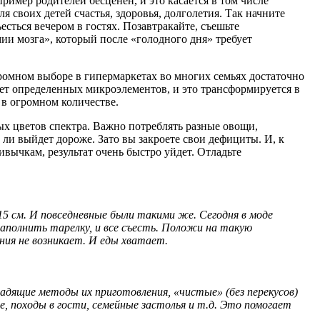
имер родителей бесценен, и это касается в том числе
я своих детей счастья, здоровья, долголетия. Так начните
ъесться вечером в гостях. Позавтракайте, съешьте
мии мозга», который после «голодного дня» требует
ромном выборе в гипермаркетах во многих семьях достаточно
ет определенных микроэлементов, и это трансформируется в
т в огромном количестве.
ых цветов спектра. Важно потреблять разные овощи,
 ли выйдет дороже. Зато вы закроете свои дефициты. И, к
вычкам, результат очень быстро уйдет. Отладьте
15 см. И повседневные были такими же. Сегодня в моде
наполнить тарелку, и все съесть. Положи на такую
ия не возникает. И еды хватает.
адящие методы их приготовления, «чистые» (без перекусов)
, походы в гости, семейные застолья и т.д. Это помогает