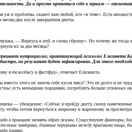
ительности. Да и просто нравиться себе в зеркале — отличн
 уж и проблема, скажет вам любой, кто «в теме». Есть множеств
а месяц-два после завершения диеты.
евушка. — Вернусь к ней, и снова сброшу». Но почему же тогда 
ернула их за два месяца?
ивает нутрициолог, практикующий психолог Елизавета Кача
к быстро, но результат будет зафиксирован. Для этого необх
ому я ем колбасу и фастфуд», отмечает Елизавета.
вместо этого не запечь себе кусок мяса? Это не долго и не труд
тны: есть меньшими порциями, потреблять больше сезонных овощ
овека — убеждение: «Сейчас я пройду диету, скину намеченные
усту, чтобы потом вернуться к жирному и жаренному за просмотро
надо в принципе менять образ жизни. Существуют факторы, бла
тсутствие завтрака, длинные перерывы между приемами пищи, б
адо плавно.