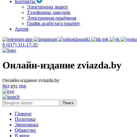
Контакты
Электронны зварот
Тэлефонны даведнік
Электронная прыёмная
Графік асабістага прыёму
Архив
8 (017) 311-17-35
Онлайн-издание zviazda.by
Онлайн-издание zviazda.by
бел
рус
eng
Главное
Политика
Экономика
Общество
В мире