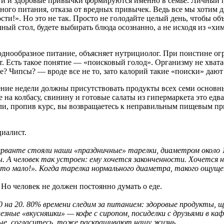
ти и здоровые привычки формируются именно в семье. Личный пр
ого питания, отказа от вредных привычек. Ведь все мы хотим дл
сти!». Но это не так. Просто не голодайте целый день, чтобы об
ный стол, будете выбирать блюда осознанно, а не исходя из «хи
однообразное питание, объясняет нутрициолог. При поистине ог
 Есть такое понятие — «поисковый голод». Организму не хвата
ье? Чипсы? — вроде все не то, зато калорий такие «поиски» даю
ение недели должны присутствовать продукты всех семи основн
 на колбасу, свинину и готовые салаты из гипермаркета это едва
сли, пропив курс, вы возвращаетесь к неправильным пищевым при
циалист.
серванте стояли наши «праздничные» тарелки, диаметром около 
ы. А человек так устроен: ему хочется законченности. Хочется 
то мало!». Когда тарелка нормального диаметра, такого ощущен
 Но человек не должен постоянно думать о еде.
 на 20. 80% времени следим за питанием: здоровые продукты, щ
ые «вкусняшки» — кофе с сиропом, посиделки с друзьями в кафе
ые, согласитесь, тоже раскрашивают нашу жизнь.