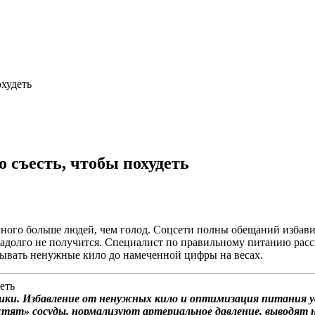
охудеть
о съесть, чтобы похудеть
много больше людей, чем голод. Соцсети полны обещаний избав
 надолго не получится. Специалист по правильному питанию расс
расывать ненужные кило до намеченной цифры на весах.
ики. Избавление от ненужных кило и оптимизация питания у
стят» сосуды, нормализуют артериальное давление, выводят 