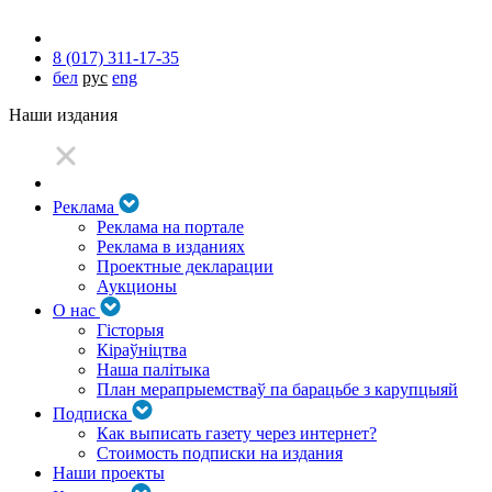
8 (017) 311-17-35
бел
рус
eng
Наши издания
Реклама
Реклама на портале
Реклама в изданиях
Проектные декларации
Аукционы
О нас
Гісторыя
Кіраўніцтва
Наша палітыка
План мерапрыемстваў па барацьбе з карупцыяй
Подписка
Как выписать газету через интернет?
Стоимость подписки на издания
Наши проекты