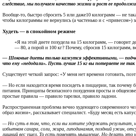
следствие, мы получаем качество жизни и рост ее продолж
Вообще-то, быстро сбросить 5 или даже10 килограмм — не такая
чтобы килограммы не вернулись (а частенько и с «привесом») з
Худеть — в спокойном режиме
«Я на этой диете похудела на 15 килограмм, — говорит д
— 80, а порой и 100 кг? Почему, сбросив 15 килограмм, в
— Шоковые диеты только кажутся эффективными, — подчерк
что ему «недодали». Пусть лучше 15 кг вы потеряете не та
Существует четкий запрос: «У меня нет времени готовить, поэт
— Но если находится время посидеть в пиццерии, так почему бы 
питания. Принципы безопасного похудения просты и общеизвес
простые правила — правило тарелки, правило ладони.
Распространенная проблема вечно худеющего современного чел
образ жизни», рассказывает специалист. «Буду месяц есть кап
— Но суть в том, что, если вы хотите удержать результат, 
избытком сахара, соли, жира, гиподинамия, поздний ужин, о
лишний вес ушел. То есть поменять мышление. Но делать это н