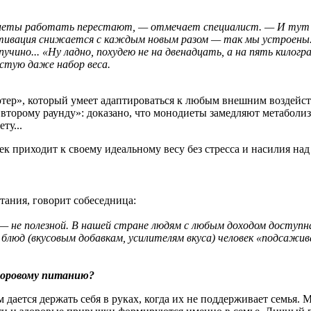
диеты работать перестают, — отмечает специалист. — И тут е
тивация снижается с каждым новым разом — так мы устроены. 
учино... «Ну ладно, похудею не на двенадцать, а на пять килогр
астую даже набор веса.
ер», который умеет адаптироваться к любым внешним воздейств
«второму раунду»: доказано, что монодиеты замедляют метаболизм
ту...
к приходит к своему идеальному весу без стресса и насилия над
тания, говорит собеседница:
не полезной. В нашей стране людям с любым доходом доступна и
блюд (вкусовым добавкам, усилителям вкуса) человек «подсажив
доровому питанию?
 дается держать себя в руках, когда их не поддерживает семья.