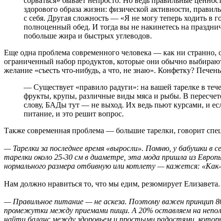
сорваться» бывает непросто. Но ведь правильные ценнос
здорового образа жизни: физической активности, правильн
с себя. Другая сложность — «Я не могу теперь ходить в го
полноценный обед. И тогда вы не накинетесь на празднич
побольше жира и быстрых углеводов.
Еще одна проблема современного человека — как ни странно, 
ограниченный набор продуктов, которые они обычно выбирают.
желание «съесть что-нибудь, а что, не знаю». Конфетку? Печен
— Существует «правило радуги»: на вашей тарелке в теч
фрукты, крупы, различные виды мяса и рыбы. В пересчете
слову, БАДы тут — не выход. Их ведь пьют курсами, и е
питание, и это решит вопрос.
Также современная проблема — большие тарелки, говорит спе
— Тарелки за последнее время «выросли». Помню, у бабушки в 
тарелки около 25-30 см в диаметре, эта мода пришла из Европ
нормального размера отбивную или котлету — кажется: «Как-
Нам должно нравиться то, что мы едим, резюмирует Елизавета.
— Правильное питание — не аскеза. Поэтому важен принцип 80
промежутки между приемами пищи. А 20% оставляем на неполезн
найти баланс между здоровьем и простыми радостями, котор