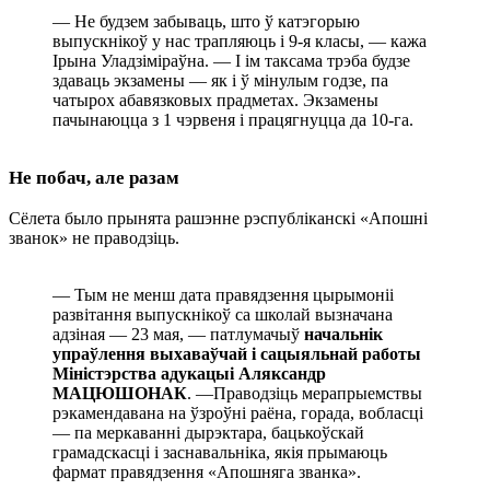
— Не будзем забываць, што ў катэгорыю
выпускнікоў у нас трапляюць і 9-я класы, — кажа
Ірына Уладзіміраўна. — І ім таксама трэба будзе
здаваць экзамены — як і ў мінулым годзе, па
чатырох абавязковых прадметах. Экзамены
пачынаюцца з 1 чэрвеня і працягнуцца да 10-га.
Не побач, але разам
Сёлета было прынята рашэнне рэспубліканскі «Апошні
званок» не праводзіць.
— Тым не менш дата правядзення цырымоніі
развітання выпускнікоў са школай вызначана
адзіная — 23 мая, — патлумачыў
начальнік
упраўлення выхаваўчай і сацыяльнай работы
Міністэрства адукацыі Аляксандр
МАЦЮШОНАК
. —Праводзіць мерапрыемствы
рэкамендавана на ўзроўні раёна, горада, вобласці
— па меркаванні дырэктара, бацькоўскай
грамадскасці і заснавальніка, якія прымаюць
фармат правядзення «Апошняга званка».