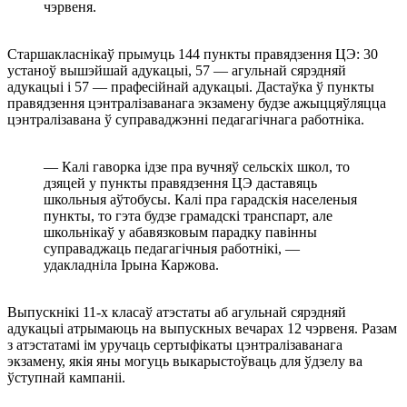
чэрвеня.
Старшакласнікаў прымуць 144 пункты правядзення ЦЭ: 30
устаноў вышэйшай адукацыі, 57 — агульнай сярэдняй
адукацыі і 57 — прафесійнай адукацыі. Дастаўка ў пункты
правядзення цэнтралізаванага экзамену будзе ажыццяўляцца
цэнтралізавана ў суправаджэнні педагагічнага работніка.
— Калі гаворка ідзе пра вучняў сельскіх школ, то
дзяцей у пункты правядзення ЦЭ даставяць
школьныя аўтобусы. Калі пра гарадскія населеныя
пункты, то гэта будзе грамадскі транспарт, але
школьнікаў у абавязковым парадку павінны
суправаджаць педагагічныя работнікі, —
удакладніла Ірына Каржова.
Выпускнікі 11-х класаў атэстаты аб агульнай сярэдняй
адукацыі атрымаюць на выпускных вечарах 12 чэрвеня. Разам
з атэстатамі ім уручаць сертыфікаты цэнтралізаванага
экзамену, якія яны могуць выкарыстоўваць для ўдзелу ва
ўступнай кампаніі.