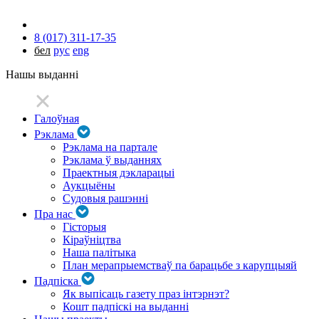
8 (017) 311-17-35
бел
рус
eng
Нашы выданні
Галоўная
Рэклама
Рэклама на партале
Рэклама ў выданнях
Праектныя дэкларацыі
Аукцыёны
Судовыя рашэнні
Пра нас
Гісторыя
Кіраўніцтва
Наша палітыка
План мерапрыемстваў па барацьбе з карупцыяй
Падпіска
Як выпісаць газету праз інтэрнэт?
Кошт падпіскі на выданні