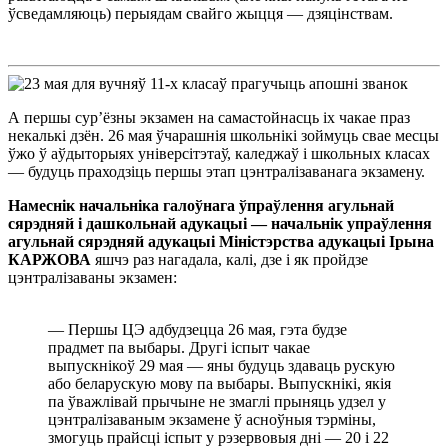
ўсведамляюць) перыядам свайго жыцця — дзяцінствам.
А першы сур’ёзны экзамен на самастойнасць іх чакае праз
некалькі дзён. 26 мая ўчарашнія школьнікі зоймуць свае месцы
ўжо ў аўдыторыях універсітэтаў, каледжаў і школьных класах
— будуць праходзіць першы этап цэнтралізаванага экзамену.
Намеснік начальніка галоўнага ўпраўлення агульнай
сярэдняй і дашкольнай адукацыі — начальнік упраўлення
агульнай сярэдняй адукацыі Міністэрства адукацыі Ірына
КАРЖОВА
яшчэ раз нагадала, калі, дзе і як пройдзе
цэнтралізаваны экзамен:
— Першы ЦЭ адбудзецца 26 мая, гэта будзе
прадмет па выбары. Другі іспыт чакае
выпускнікоў 29 мая — яны будуць здаваць рускую
або беларускую мову па выбары. Выпускнікі, якія
па ўважлівай прычыне не змаглі прыняць удзел у
цэнтралізаваным экзамене ў асноўныя тэрміны,
змогуць прайсці іспыт у рэзервовыя дні — 20 і 22