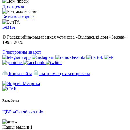
Дом прэсы
Белтаможсэрвіс
БелТА
© Рэдакцыйна-выдавецкая установа «Выдавецкі дом «Звязда»,
1998–
2026
Электронны зварот
Карта сайта
экстрэмісцкія матэрыялы
Разработка
ЦВР «Октябрьский»
Нашы выданні