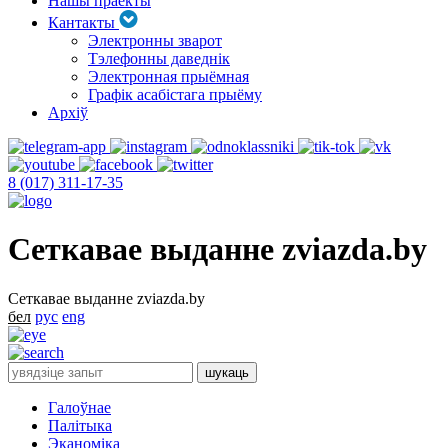
Нашы праекты
Кантакты
Электронны зварот
Тэлефонны даведнік
Электронная прыёмная
Графік асабістага прыёму
Архіў
8 (017) 311-17-35
Сеткавае выданне zviazda.by
Сеткавае выданне zviazda.by
бел
рус
eng
Галоўнае
Палітыка
Эканоміка