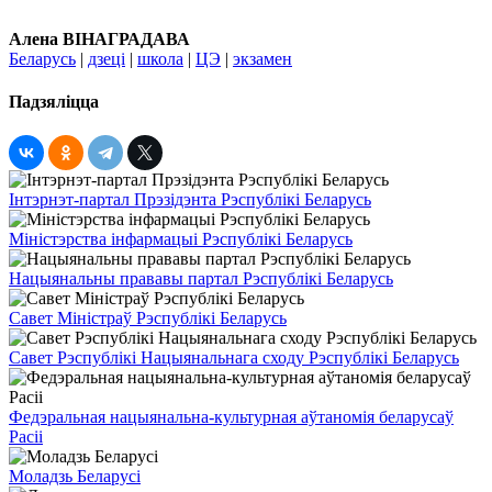
Алена ВІНАГРАДАВА
Беларусь
|
дзеці
|
школа
|
ЦЭ
|
экзамен
Падзяліцца
Інтэрнэт-партал Прэзідэнта Рэспублікі Беларусь
Міністэрства інфармацыі Рэспублікі Беларусь
Нацыянальны прававы партал Рэспублікі Беларусь
Савет Міністраў Рэспублікі Беларусь
Савет Рэспублікі Нацыянальнага сходу Рэспублікі Беларусь
Федэральная нацыянальна-культурная аўтаномія беларусаў
Расіі
Моладзь Беларусі