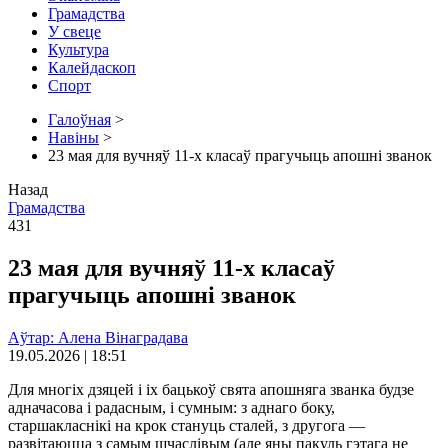
Грамадства
У свеце
Культура
Калейдаскоп
Спорт
Галоўная
>
Навіны
>
23 мая для вучняў 11-х класаў прагучыць апошні званок
Назад
Грамадства
431
23 мая для вучняў 11-х класаў
прагучыць апошні званок
Аўтар: Алена Вінаградава
19.05.2026 | 18:51
Для многіх дзяцей і іх бацькоў свята апошняга званка будзе
адначасова і радасным, і сумным: з аднаго боку,
старшакласнікі на крок стануць сталей, з другога —
развітаюцца з самым шчаслівым (але яны пакуль гэтага не