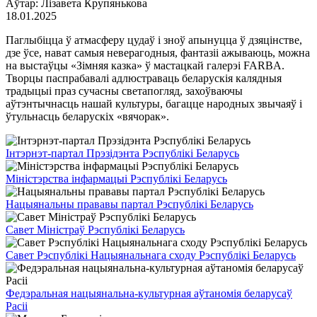
Аўтар: Лізавета Крупянькова
18.01.2025
Паглыбіцца ў атмасферу цудаў і зноў апынуцца ў дзяцінстве,
дзе ўсе, нават самыя неверагодныя, фантазіі ажываюць, можна
на выстаўцы «Зімняя казка» ў мастацкай галерэі FARBA.
Творцы паспрабавалі адлюстраваць беларускія калядныя
традыцыі праз сучасны светапогляд, захоўваючы
аўтэнтычнасць нашай культуры, багацце народных звычаяў і
ўтульнасць беларускіх «вячорак».
Інтэрнэт-партал Прэзідэнта Рэспублікі Беларусь
Міністэрства інфармацыі Рэспублікі Беларусь
Нацыянальны прававы партал Рэспублікі Беларусь
Савет Міністраў Рэспублікі Беларусь
Савет Рэспублікі Нацыянальнага сходу Рэспублікі Беларусь
Федэральная нацыянальна-культурная аўтаномія беларусаў
Расіі