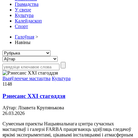
Грамадства
У свеце
Культура
Калейдаскоп
Спорт
Галоўная
>
Навіны
Выяўленчае мастацтва
Культура
1148
Рэнесанс ХХІ стагоддзя
Аўтар: Лізавета Крупянькова
26.03.2026
Сумесныя праекты Нацыянальнага цэнтра сучасных
мастацтваў і галерэі FARBA працягваюць здзіўляць гледачоў
яркімі эксперыментамі, цікавымі інсталяцыямі і атмасферным