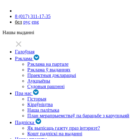
8 (017) 311-17-35
бел
рус
eng
Нашы выданні
Галоўная
Рэклама
Рэклама на партале
Рэклама ў выданнях
Праектныя дэкларацыі
Аукцыёны
Судовыя рашэнні
Пра нас
Гісторыя
Кіраўніцтва
Наша палітыка
План мерапрыемстваў па барацьбе з карупцыяй
Падпіска
Як выпісаць газету праз інтэрнэт?
Кошт падпіскі на выданні