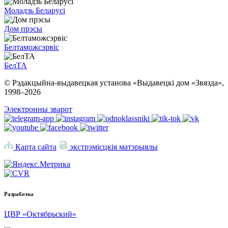
Моладзь Беларусі
Дом прэсы
Белтаможсэрвіс
БелТА
© Рэдакцыйна-выдавецкая установа «Выдавецкі дом «Звязда»,
1998–
2026
Электронны зварот
Карта сайта
экстрэмісцкія матэрыялы
Разработка
ЦВР «Октябрьский»