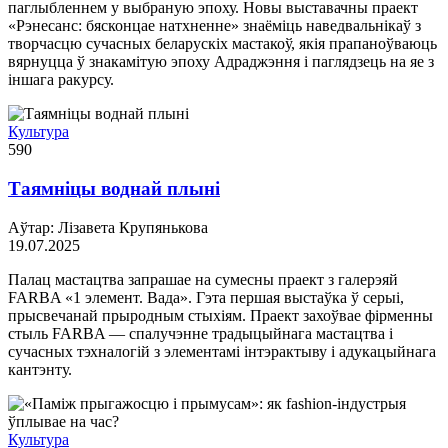
паглыбленнем у выбраную эпоху. Новы выставачны праект
«Рэнесанс: бясконцае натхненне» знаёміць наведвальнікаў з
творчасцю сучасных беларускіх мастакоў, якія прапаноўваюць
вярнуцца ў знакамітую эпоху Адраджэння і паглядзець на яе з
іншага ракурсу.
Культура
590
Таямніцы воднай плыні
Аўтар: Лізавета Крупянькова
19.07.2025
Палац мастацтва запрашае на сумесны праект з галерэяй
FARBA «1 элемент. Вада». Гэта першая выстаўка ў серыі,
прысвечанай прыродным стыхіям. Праект захоўвае фірменны
стыль FARBA — спалучэнне традыцыйнага мастацтва і
сучасных тэхналогій з элементамі інтэрактыву і адукацыйнага
кантэнту.
Культура