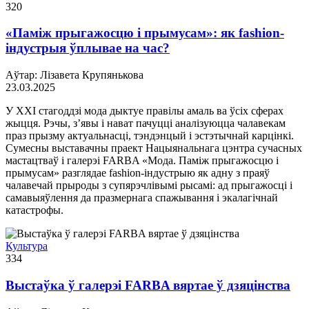
320
«Паміж прыгажосцю і прымусам»: як fashion-
індустрыя ўплывае на час?
Аўтар: Лізавета Крупянькова
23.03.2025
У ХХІ стагоддзі мода дыктуе правілы амаль ва ўсіх сферах
жыцця. Рэчы, з’явы і нават пачуцці аналізуюцца чалавекам
праз прызму актуальнасці, тэндэнцый і эстэтычнай карцінкі.
Сумесны выставачны праект Нацыянальнага цэнтра сучасных
мастацтваў і галерэі FARBA «Мода. Паміж прыгажосцю і
прымусам» разглядае fashion-індустрыю як адну з праяў
чалавечай прыроды з супярэчлівымі рысамі: ад прыгажосці і
самавыяўлення да празмернага спажывання і экалагічнай
катастрофы.
Культура
334
Выстаўка ў галерэі FARBA вяртае ў дзяцінства