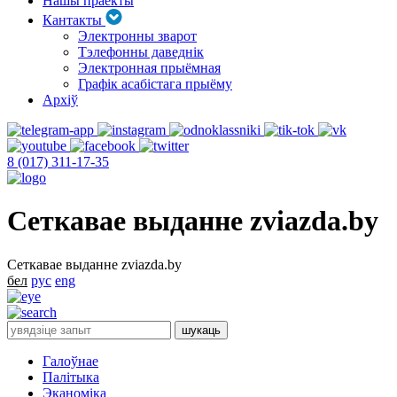
Нашы праекты
Кантакты
Электронны зварот
Тэлефонны даведнік
Электронная прыёмная
Графік асабістага прыёму
Архіў
8 (017) 311-17-35
Сеткавае выданне zviazda.by
Сеткавае выданне zviazda.by
бел
рус
eng
Галоўнае
Палітыка
Эканоміка