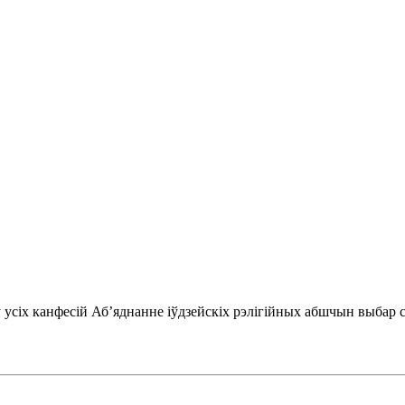
 усіх канфесій Аб’яднанне іўдзейскіх рэлігійных абшчын выбар с