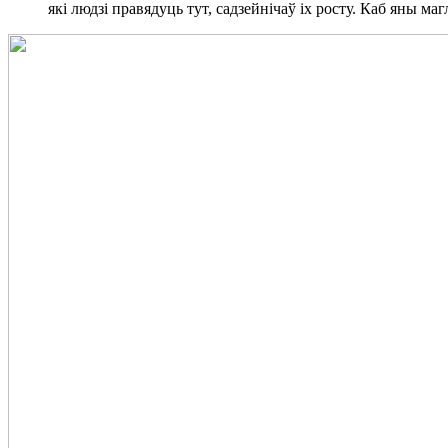
які людзі правядуць тут, садзейнічаў іх росту. Каб яны ма