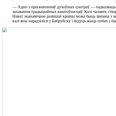
— Адно з прызначэнняў духоўных цэнтраў — падказваць л
захавання традыцыйных каштоўнасцяў. Калі чалавек ствара
Нават эканамічнае развіццё краіны можа быць звязана з з
калі яны нарадзіліся у Бабруйску і будуць жыць побач з б