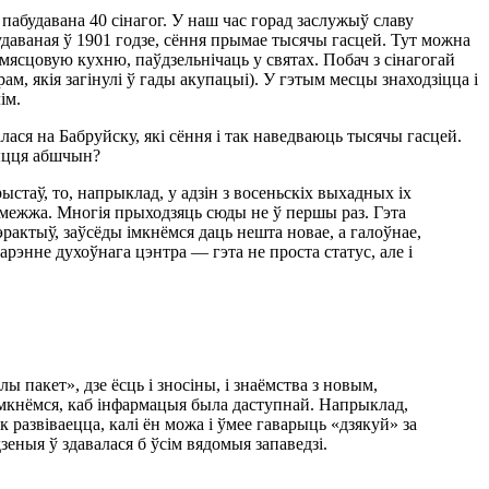
абудавана 40 сінагог. У наш час горад заслужыў славу
будаваная ў 1901 годзе, сёння прымае тысячы гасцей. Тут можна
мясцовую кухню, паўдзельнічаць у святах. Побач з сінагогай
, якія загінулі ў гады акупацыі). У гэтым месцы знаходзіцца і
ім.
ася на Бабруйску, які сёння і так наведваюць тысячы гасцей.
жыцця абшчын?
стаў, то, напрыклад, у адзін з восеньскіх выхадных іх
 замежжа. Многія прыходзяць сюды не ў першы раз. Гэта
эрактыў, заўсёды імкнёмся даць нешта новае, а галоўнае,
рэнне духоўнага цэнтра — гэта не проста статус, але і
 пакет», дзе ёсць і зносіны, і знаёмства з новым,
 імкнёмся, каб інфармацыя была даступнай. Напрыклад,
 развіваецца, калі ён можа і ўмее гаварыць «дзякуй» за
зеныя ў здавалася б ўсім вядомыя запаведзі.