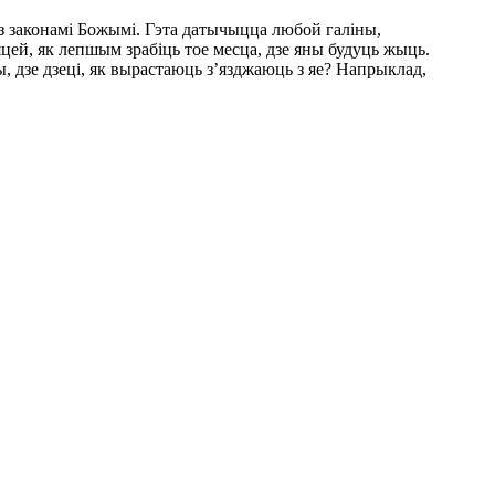
з законамі Божымі. Гэта датычыцца любой галіны,
цей, як лепшым зрабіць тое месца, дзе яны будуць жыць.
, дзе дзеці, як вырастаюць з’язджаюць з яе? Напрыклад,