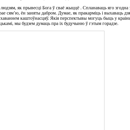
юдзям, як прывесці Бога ў сваё жыццё . Спланаваць яго згодна 
е сям’ю, ён заняты дабром. Думае, як пракарміць і выхаваць дзя
ахаваннем каштоўнасцяў. Якія перспектывы могуць быць у краіны
ацькамі, мы будзем думаць пра іх будучыню ў гэтым горадзе.