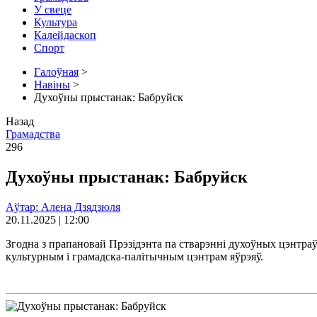
У свеце
Культура
Калейдаскоп
Спорт
Галоўная
>
Навіны
>
Духоўны прыстанак: Бабруйск
Назад
Грамадства
296
Духоўны прыстанак: Бабруйск
Аўтар: Алена Дзядзюля
20.11.2025 | 12:00
Згодна з прапановай Прэзідэнта па стварэнні духоўных цэнтраў
культурным і грамадска-палітычным цэнтрам яўрэяў.