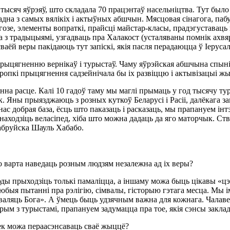
яч яўрэяў, што складала 70 працэнтаў насельніцтва. Тут было п
т адна з самых вялікіх і актыўных абшчын. Мясцовая сінагога, па
озе, элементы вопраткі, прайсці майстар-класы, прадэгуставаць 
 традыцыямі, узгадваць пра Халакост (усталяваны помнік ахвярам
ёй веры пакідаюць тут запіскі, якія пасля перадаюцца ў Іерусал
рыцягненню вернікаў і турыстаў. Чаму яўрэйская абшчына спыніл
кропкі прыцягнення садзейнічала бы іх развіццю і актывізацыі 
на расце. Калі 10 гадоў таму мы маглі прымаць у год тысячу туры
ек. Яны прыязджаюць з розных куткоў Беларусі і Расіі, далёкага
ас добрая база, ёсць што паказаць і расказаць, мы прапануем інт
ходзіць веласіпед, хіба што можна дадаць да яго маторчык. Ства
абруйска Шауль Хабабо.
го варта наведаць розным людзям незалежна ад іх веры?
ды прыходзіць толькі памаліцца, а іншаму можа быць цікавы «цэлы
 любыя пытанні пра рэлігію, сімвалы, гісторыю гэтага месца. Мы
хваляць Бога». А ўмець быць удзячным важна для кожнага. Чалавек
рым з турыстамі, прапануем задумацца пра тое, якія сэнсы заклад
ек можа пераасэнсаваць сваё жыццё?