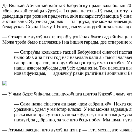
Да Вялікай Айчыннай вайны ў Бабруйску пражывала больш 20 тыс
«беларускай сталіцы яўрэяў». І справа не толькі ў тым, што ту
даведацца пра розныя прадметы, якія выкарыстоўваюцца ў сінаг
абсталяваны Яўрэйскі дворык — пляцоўка, дзе можна знаёміцца з
беларуская Сцяна Плачу. Штогод тысячы людзей незалежна ад сва
— Стварэнне духоўных цэнтраў у рэгіёнах будзе садзейнічаць п
Можа трэба было паглядзець і на іншыя гарады, дзе стварэнне 
— Сапраўды колькасць гасцей Бабруйскай сінагогі пастаян
было 600, а за гэты год нас наведала каля 35 тысяч чалав
гаворыць пра тое, што духоўны цэнтр тут ужо склаўся. У н
нашы дзверы заўсёды для ўсіх адчынены. Так навошта вына
новая функцыя, — адзначыў равін рэлігійнай абшчыны Б
— У чым будзе ўнікальнасць духоўнага цэнтра іўдзеяў і чаму я
— Сама назва сінагога азначае «дом сабранняў». Нехта сю
уражанні, удзел у майстар-класах. У нас можна задаваць
расказваем пра сутнасць слова «іўдзеі», што значыць «ус
паслугі, за дабрыню, за тое што ёсць побач. Мы шмат гута
— Атрымліваецца, што духоўны цэнтр — гэта месца, дзе чалав