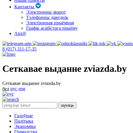
Нашы праекты
Кантакты
Электронны зварот
Тэлефонны даведнік
Электронная прыёмная
Графік асабістага прыёму
Архіў
8 (017) 311-17-35
Сеткавае выданне zviazda.by
Сеткавае выданне zviazda.by
бел
рус
eng
Галоўнае
Палітыка
Эканоміка
Грамадства