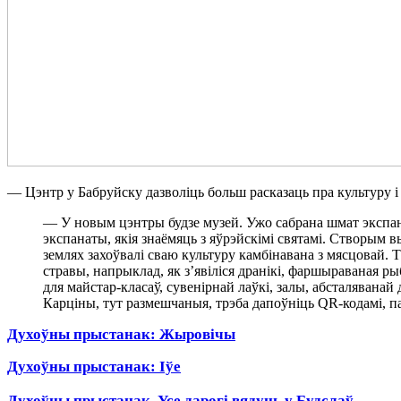
— Цэнтр у Бабруйску дазволіць больш расказаць пра культуру і 
— У новым цэнтры будзе музей. Ужо сабрана шмат экспанат
экспанаты, якія знаёмяць з яўрэйскімі святамі. Створым в
землях захоўвалі сваю культуру камбінавана з мясцовай. Та
стравы, напрыклад, як з’явіліся дранікі, фаршыраваная 
для майстар-класаў, сувенірнай лаўкі, залы, абсталяванай
Карціны, тут размешчаныя, трэба дапоўніць QR-кодамі, п
Духоўны прыстанак: Жыровічы
Духоўны прыстанак: Іўе
Духоўны прыстанак. Усе дарогі вядуць у Будслаў