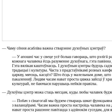
— Чаму сёння асабліва важна стварэнне духоўных цэнтраў?
— У апошні час у свеце усё больш гавораць, што рэлігіі р
кожнага чалавека ёсць разуменне духоўнага, гэта павінна
Гэта вялікая каштоўнасць. І духоўныя цэнтры будуць садзе
традыцыі і культуры. Часта з прадстаўнікамі розных канфе
царкву, мячэць, касцёл? Што ёсць у малельным доме, што б
пакаленняў. Людям часам нават проста цяжка зайсці ў храм
культурай, не баючыся парушыць нейкія правілы.
— Духоўны цэнтр можа стаць месцам, куды любы чалавек будзе 
— Побач з сінагогай мы будзем ствараць шмат функцыянал
з валанцёрамі. Часам важна проста настроіць чалавека на
нават проста рашэнне павітацца з адзінокім суседам, для я