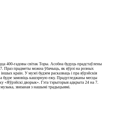
аецца 400-гадовы світак Торы. Асобна будуць прадстаўлены
 17. Праз прадметы можна ўбачыць, як яўрэі на розных
 іншых краін. У музеі будзем расказваць і пра яўрэйскія
жна будзе замовіць кашэрную ежу. Прадугледжаны месцы
ўку «Яўрэйскі дворык». Гэта тэрыторыя адкрыта 24 на 7.
 музыка, звязаная з нашымі традыцыямі.