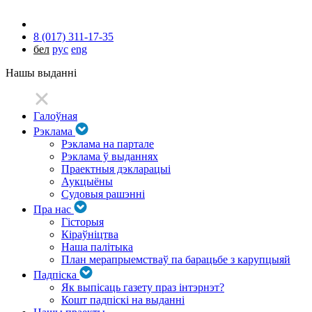
8 (017) 311-17-35
бел
рус
eng
Нашы выданні
Галоўная
Рэклама
Рэклама на партале
Рэклама ў выданнях
Праектныя дэкларацыі
Аукцыёны
Судовыя рашэнні
Пра нас
Гісторыя
Кіраўніцтва
Наша палітыка
План мерапрыемстваў па барацьбе з карупцыяй
Падпіска
Як выпісаць газету праз інтэрнэт?
Кошт падпіскі на выданні