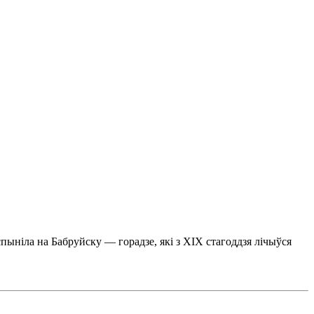
пыніла на Бабруйску — горадзе, які з ХІХ стагоддзя лічыўся