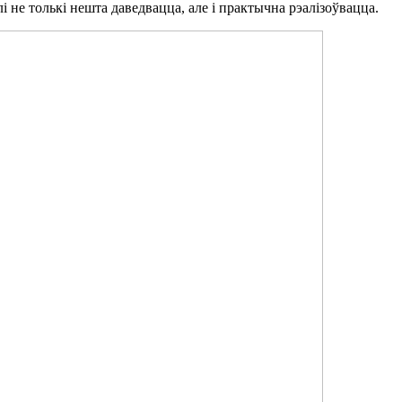
глі не толькі нешта даведвацца, але і практычна рэалізоўвацца.