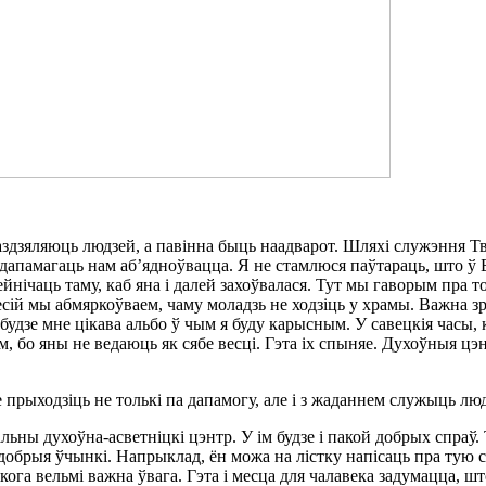
аздзяляюць людзей, а павінна быць наадварот. Шляхі служэння Тво
 дапамагаць нам аб’ядноўвацца. Я не стамлюся паўтараць, што ў Б
йнічаць таму, каб яна і далей захоўвалася. Тут мы гаворым пра 
сій мы абмяркоўваем, чаму моладзь не ходзіць у храмы. Важна зра
удзе мне цікава альбо ў чым я буду карысным. У савецкія часы, ка
, бо яны не ведаюць як сябе весці. Гэта іх спыняе. Духоўныя цэ
прыходзіць не толькі па дапамогу, але і з жаданнем служыць лю
ьны духоўна-асветніцкі цэнтр. У ім будзе і пакой добрых спраў
 добрыя ўчынкі. Напрыклад, ён можа на лістку напісаць пра тую 
кога вельмі важна ўвага. Гэта і месца для чалавека задумацца, шт