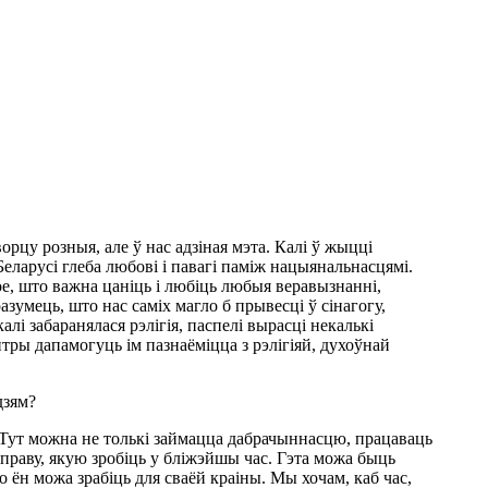
рцу розныя, але ў нас адзіная мэта. Калі ў жыцці
еларусі глеба любові і павагі паміж нацыянальнасцямі.
тое, што важна цаніць і любіць любыя веравызнанні,
зумець, што нас саміх магло б прывесці ў сінагогу,
лі забаранялася рэлігія, паспелі вырасці некалькі
нтры дапамогуць ім пазнаёміцца з рэлігіяй, духоўнай
дзям?
. Тут можна не толькі займацца дабрачыннасцю, працаваць
справу, якую зробіць у бліжэйшы час. Гэта можа быць
о ён можа зрабіць для сваёй краіны. Мы хочам, каб час,