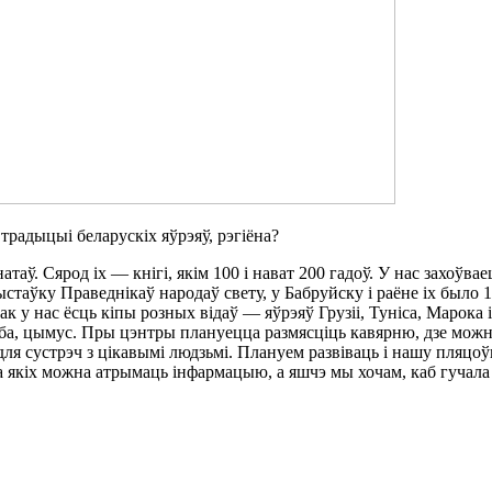
традыцыі беларускіх яўрэяў, рэгіёна?
аў. Сярод іх — кнігі, якім 100 і нават 200 гадоў. У нас захоўв
ыстаўку Праведнікаў народаў свету, у Бабруйску і раёне іх было
к у нас ёсць кіпы розных відаў — яўрэяў Грузіі, Туніса, Марока і
рыба, цымус. Пры цэнтры плануецца размясціць кавярню, дзе мо
 для сустрэч з цікавымі людзьмі. Плануем развіваць і нашу пляцо
а якіх можна атрымаць інфармацыю, а яшчэ мы хочам, каб гучала