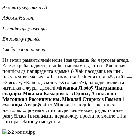
Але ж думку пакінуў!
Аддыхаўся кот
І скрабецца ў акенца.
Ён мышку прынёс
Сваёй любай паненцы.
На гэтай рамантычнай ноце і завяршыць бы чарговы агляд.
Але ж трэба падвесці вынікі: паведаміць, што найлепшыя
подпісы да папярэдняга здымка («Хай пасядзяць на шыі,
пакуль яшчэ малыя...» Гл. нумар за 1 ліпеня г.г. альбо сайт —
«Звязда», «Калейдаскоп», «Хто каго?»), паводле вялікага
чытацкага журы, даслалі
мінчанка Любоў Чыгрынава,
спадары Мікалай Камароўскі з Оршы, Аляксандр
Матошка з Расоншчыны, Мікалай Старых з Гомеля і
сужэнцы Астроўскія з Мінска.
Іх подпісы аказаліся
настолькі... роўнымі, што журы маленькае, рэдакцыйнае
разгубілася і вызначыць пераможцу проста не змагло... На
гэты раз. Затое ў наступны...