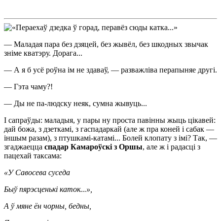
— Маладая пара без дзяцей, без жывёл, без шкодных звычак
зніме кватэру. Дорага...
— А я б усё роўна ім не здаваў, — разважліва перапыняе другі.
— Гэта чаму?!
— Ды не па-людску неяк, сумна жывуць...
І сапраўды: маладыя, у пары ну проста павінны жыць цікавей:
дай божа, з дзеткамі, з гаспадаркай (але ж пра коней і сабак —
іншым разам), з птушкамі-катамі... Болей клопату з імі? Так, —
згаджаецца
спадар Камароўскі з Оршы
, але ж і радасці з
пацехай таксама:
«У Савосева суседа
Быў пярэсценькі каток...»,
А ў мяне ён чорны, бедны,