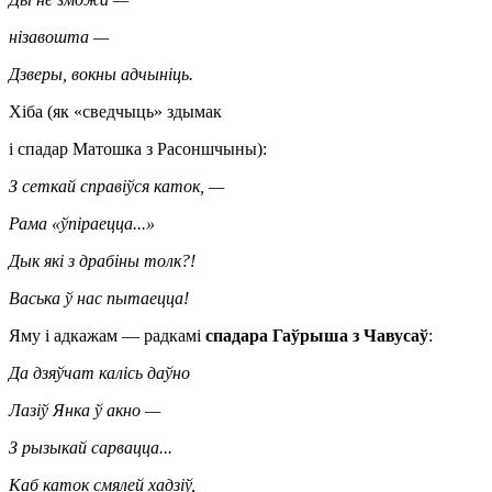
нізавошта —
Дзверы, вокны адчыніць.
Хіба (як «сведчыць» здымак
і спадар Матошка з Расоншчыны):
З сеткай справіўся каток, —
Рама «ўпіраецца...»
Дык які з драбіны толк?!
Васька ў нас пытаецца!
Яму і адкажам — радкамі
спадара Гаўрыша з Чавусаў
:
Да дзяўчат калісь даўно
Лазіў Янка ў акно —
З рызыкай сарвацца...
Каб каток смялей хадзіў,