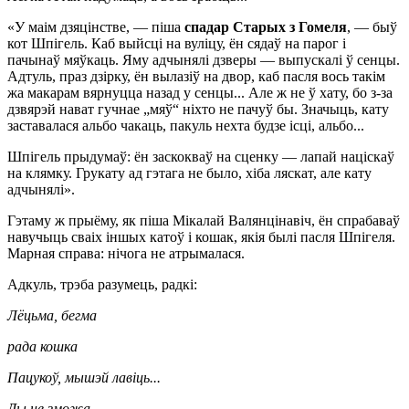
«У маім дзяцінстве, — піша
спадар Старых з Гомеля
, — быў
кот Шпігель. Каб выйсці на вуліцу, ён сядаў на парог і
пачынаў мяўкаць. Яму адчынялі дзверы — выпускалі ў сенцы.
Адтуль, праз дзірку, ён вылазіў на двор, каб пасля вось такім
жа макарам вярнуцца назад у сенцы... Але ж не ў хату, бо з-за
дзвярэй нават гучнае „мяў“ ніхто не пачуў бы. Значыць, кату
заставалася альбо чакаць, пакуль нехта будзе ісці, альбо...
Шпігель прыдумаў: ён заскокваў на сценку — лапай націскаў
на клямку. Грукату ад гэтага не было, хіба ляскат, але кату
адчынялі».
Гэтаму ж прыёму, як піша Мікалай Валянцінавіч, ён спрабаваў
навучыць сваіх іншых катоў і кошак, якія былі пасля Шпігеля.
Марная справа: нічога не атрымалася.
Адкуль, трэба разумець, радкі:
Лёцьма, бегма
рада кошка
Пацукоў, мышэй лавіць...
Ды не зможа —