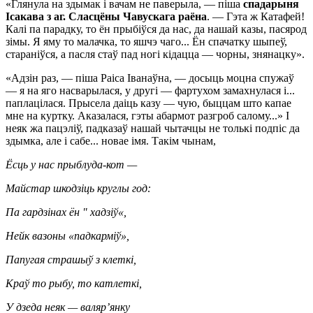
«Глянула на здымак і вачам не паверыла, — піша
спадарыня
Ісакава з аг. Сласцёны Чавускага раёна
. — Гэта ж Катафей!
Калі па парадку, то ён прыбіўся да нас, да нашай казы, пасярод
зімы. Я яму то малачка, то яшчэ чаго... Ён спачатку шыпеў,
стараніўся, а пасля стаў пад ногі кідацца — чорны, знянацку».
«Адзін раз, — піша Раіса Іванаўна, — досыць моцна спужаў
— я на яго насварылася, у другі — фартухом замахнулася і...
паплацілася. Прысела даіць казу — чую, быццам што капае
мне на куртку. Аказалася, гэты абармот разгроб салому...» І
неяк жа пацэліў, падказаў нашай чытачцы не толькі подпіс да
здымка, але і сабе... новае імя. Такім чынам,
Ёсць у нас прыблуда-кот —
Майстар шкодзіць круглы год:
Па гардзінах ён " хадзіў«,
Нейк вазоны «падкарміў»,
Папугая страшыў з клеткі,
Краў то рыбу, то катлеткі,
У дзеда неяк — валяр’янку