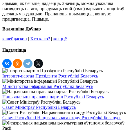
Здымак, як бачыце, дадаецца. Значыць, можна ўважліва
паглядзець на яго, прыдумаць свой (свае) варыянты подпісаў і
даслаць у рэдакцыю. Прапановы прымаюцца, конкурс
працягваецца. Пішыце.
Валянціна Доўнар
калейдаскоп
|
Хто каго?
|
жыццё
Падзяліцца
Інтэрнэт-партал Прэзідэнта Рэспублікі Беларусь
Міністэрства інфармацыі Рэспублікі Беларусь
Нацыянальны прававы партал Рэспублікі Беларусь
Савет Міністраў Рэспублікі Беларусь
Савет Рэспублікі Нацыянальнага сходу Рэспублікі Беларусь