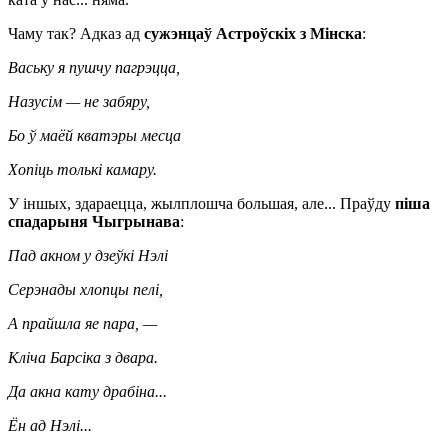
Чаму так? Адказ ад
сужэнцаў Астроўскіх з Мінска
:
Ваську я пушчу пагрэцца,
Назусім — не забяру,
Бо ў маёй кватэры месца
Хопіць толькі камару.
У іншых, здараецца, жылплошча большая, але... Праўду
піша
спадарыня Чыгрынава
:
Пад акном у дзеўкі Нэлі
Серэнады хлопцы пелі,
А прайшла яе пара, —
Кліча Барсіка з двара.
Да акна кату драбіна...
Ён ад Нэлі...