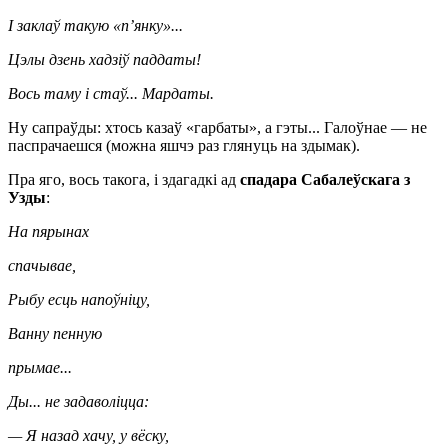
І заклаў такую «п’янку»...
Цэлы дзень хадзіў паддаты!
Вось таму і стаў... Мардаты.
Ну сапраўды: хтось казаў «гарбаты», а гэты... Галоўнае — не
паспрачаешся (можна яшчэ раз глянуць на здымак).
Пра яго, вось такога, і здагадкі ад
спадара Сабалеўскага з
Узды
:
На пярынах
спачывае,
Рыбу есць напоўніцу,
Ванну пенную
прымае...
Ды... не задаволіцца:
— Я назад хачу, у вёску,