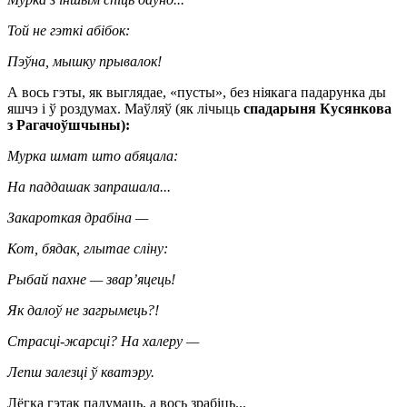
Той не гэткі абібок:
Пэўна, мышку прывалок!
А вось гэты, як выглядае, «пусты», без ніякага падарунка ды
яшчэ і ў роздумах. Маўляў (як лічыць
спадарыня Кусянкова
з Рагачоўшчыны):
Мурка шмат што абяцала:
На паддашак запрашала...
Закароткая драбіна —
Кот, бядак, глытае сліну:
Рыбай пахне — звар’яцець!
Як далоў не загрымець?!
Страсці-жарсці? На халеру —
Лепш залезці ў кватэру.
Лёгка гэтак падумаць, а вось зрабіць...