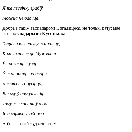
Янка лесвічку зрабіў —
Можна не баяцца.
Добра з такім гаспадаром! І, згадзіцеся, не толькі кату: мае
рацыю
спадарыня Кусянкова
:
Хоць на выстаўку жанчыну,
Калі ў хаце ёсць Мужчына!
Ён пакосіць і ўзарэ,
Ўсё паробіць на дварэ:
Лесвічку згарусціць,
Ваську ў дом упусціць...
Тому ж клопатаў няма
Яго кормяць задарма.
А ён — з той «удзячнасці»...