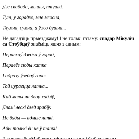
Дзе свабода, мышы, птушкі.
Тут, у горадзе, мне млосна,
Тлумна, сумна, а ўжо душна...
Не дагадзіць прыезджаму! І не толькі гэтаму:
спадар Мікуліч
са Стоўбцаў
знаёміць яшчэ з адным:
Пераехаў дзедка ў горад,
Перавёз сюды катка
І адразу ўведаў гора:
Той цураецца латка...
Каб малы на двор хадзіў,
Днямі лескі дзед зрабіў:
Не бяды — адмые лапкі,
Абы толькі ён не ў тапкі!
З дыялогаў: «Мой кот у мінулым жыцці быў судовым