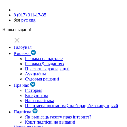
8 (017) 311-17-35
бел
рус
eng
Нашы выданні
Галоўная
Рэклама
Рэклама на партале
Рэклама ў выданнях
Праектныя дэкларацыі
Аукцыёны
Судовыя рашэнні
Пра нас
Гісторыя
Кіраўніцтва
Наша палітыка
План мерапрыемстваў па барацьбе з карупцыяй
Падпіска
Як выпісаць газету праз інтэрнэт?
Кошт падпіскі на выданні