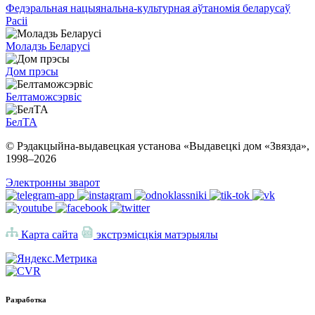
Федэральная нацыянальна-культурная аўтаномія беларусаў
Расіі
Моладзь Беларусі
Дом прэсы
Белтаможсэрвіс
БелТА
© Рэдакцыйна-выдавецкая установа «Выдавецкі дом «Звязда»,
1998–
2026
Электронны зварот
Карта сайта
экстрэмісцкія матэрыялы
Разработка