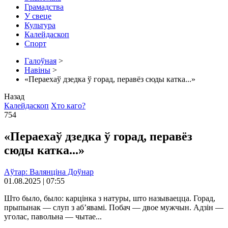
Грамадства
У свеце
Культура
Калейдаскоп
Спорт
Галоўная
>
Навіны
>
«Пераехаў дзедка ў горад, перавёз сюды катка...»
Назад
Калейдаскоп
Хто каго?
754
«Пераехаў дзедка ў горад, перавёз
сюды катка...»
Аўтар: Валянціна Доўнар
01.08.2025 | 07:55
Што было, было: карцінка з натуры, што называецца. Горад,
прыпынак — слуп з аб’явамі. Побач — двое мужчын. Адзін —
уголас, павольна — чытае...