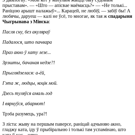
прыставам». — «Што — апісвае маёмасць?» — «Не толькі...
Раніцою арышт налажыў»... Карацей, не любіў, — забіў бы! А
любячы, даруеш — калі не ўсё, то многае, як тая ж
спадарыня
Чыгрынава з Мінска
:
Пасля сну, без акуляраў
Падалося, што пачвара
Праз акно ў хату лезе...
Зрэшты, бачаная недзе?!
Прыглядзелася: а-ёй,
Гэта ж, людцы, коцік мой.
Дзесь туляўся амаль год
І вярнуўся, абармот!
Трэба разумець, ура?!
З ліста: жыву на першым паверсе, раніцай адчыняю акно,
гладжу ката, іду ў прыбіральню і толькі там успамінаю, што
ката ў нас... няма.