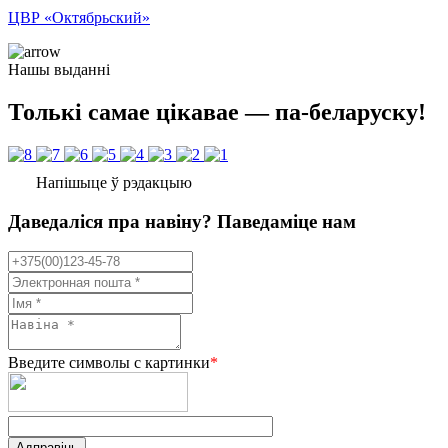
ЦВР «Октябрьский»
Нашы выданні
Толькі самае цікавае — па-беларуску!
Напішыце ў рэдакцыю
Даведаліся пра навіну? Паведаміце нам
Введите символы с картинки
*
Адправіць