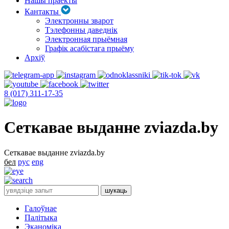
Нашы праекты
Кантакты
Электронны зварот
Тэлефонны даведнік
Электронная прыёмная
Графік асабістага прыёму
Архіў
8 (017) 311-17-35
Сеткавае выданне zviazda.by
Сеткавае выданне zviazda.by
бел
рус
eng
Галоўнае
Палітыка
Эканоміка