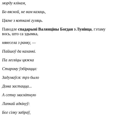
морду клінам,
Бо вясной, не вам казаць,
Цягне з коткамі гуляць.
Паводле
спадарыні Валянціны Богдан з Лунінца
, гэтаму
вось, што са здымка,
нявесела з ранку, —
Пайшоў да каханкі.
Па лесвіцы цяжка
Старому ўзбірацца:
Задумаўся: трэ было
Дома застацца...
А сетку маскітную
Лапкай адкінуў:
Бог сілку забраў,