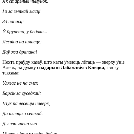
Як старэнькі чыгунок.
І з-за гэткай масці —
33 напасці
Ў брунета, у бедака...
Лесвіца на шчасце:
Даў жа драпака!
Нехта праўду казаў, што каты ўмеюць лётаць — зверху ўніз.
Але ж, на думку
спадарыні Лабажэвіч з Клецка
, і знізу —
таксама:
Улягае не на смех
Барсік за суседкай:
Шух па лесвіцы наверх,
Да акенца з сеткай.
Ды зачынена яно:
Мурка з іншым спіць даўно...