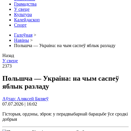
Грамадства
У свеце
Культура
Калейдаскоп
Спорт
Галоўная
>
Навіны
>
Польшча — Украіна: на чым саспеў яблык разладу
Назад
У свеце
2373
Польшча — Украіна: на чым саспеў
яблык разладу
Аўтар: Аляксей Бяляеў
07.07.2026 | 16:02
Гісторыя, ордэны, зброя: у перадвыбарнай барацьбе ўсе сродкі
добрыя