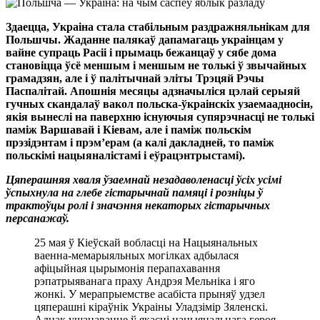
Здаецца, Украіна стала стабільным раздражняльнікам для
Польшчы. Жаданне палякаў дапамагаць украінцам у
вайне супраць Расіі і прымаць бежанцаў у сябе дома
становіцца ўсё меншым і меншым не толькі ў звычайных
грамадзян, але і ў палітычнай эліты Трэцяй Рэчы
Паспалітай. Апошнія месяцы адзначыліся цэлай серыяй
гучных скандалаў вакол польска-ўкраінскіх узаемаадносін,
якія вынеслі на паверхню існуючыя супярэчнасці не толькі
паміж Варшавай і Кіевам, але і паміж польскім
прэзідэнтам і прэм’ерам (а калі дакладней, то паміж
польскімі нацыяналістамі і еўрацэнтрыстамі).
Цяперашняя хваля ўзаемнай незадаволенасці ўсіх усімі
ўспыхнула на глебе гістарычнай памяці і розніцы ў
трактоўцы ролі і значэння некаторых гістарычных
персанажаў.
25 мая ў Кіеўскай вобласці на Нацыянальных
ваенна-мемарыяльных могілках адбылася
афіцыйная цырымонія перапахавання
рэпатрыяванага праху Андрэя Мельніка і яго
жонкі. У мерапрыемстве асабіста прыняў удзел
цяперашні кіраўнік Украіны Уладзімір Зяленскі.
Аднак ушанаванне ў якасці нацыянальнага героя