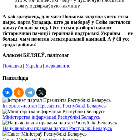
хто ж той шпіён, які «зліў» у публічную плоскасць
важную дзяржаўную таямніцу.
А каб зразумець, для чаго Польшча зладзіла ўвесь гэты
цырк, варта ўзгадаць, што да выбараў у Сейм засталося
крыху больш за год. І ўсе гэтыя разборкі наконт
гістарычнай памяці і гераічнай падтрымкі Украіны — не
больш, чым пачатак электаральнай кампаніі. А ў ёй усе
сродкі добрыя!
Аляксей БЯЛЯЕЎ, палітолаг
Польшча
|
Украіна
|
меркаванне
Падзяліцца
Інтэрнэт-партал Прэзідэнта Рэспублікі Беларусь
Міністэрства інфармацыі Рэспублікі Беларусь
Нацыянальны прававы партал Рэспублікі Беларусь
Савет Міністраў Рэспублікі Беларусь