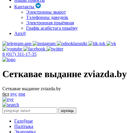
Нашы праекты
Кантакты
Электронны зварот
Тэлефонны даведнік
Электронная прыёмная
Графік асабістага прыёму
Архіў
8 (017) 311-17-35
Сеткавае выданне zviazda.by
Сеткавае выданне zviazda.by
бел
рус
eng
Галоўнае
Палітыка
Эканоміка