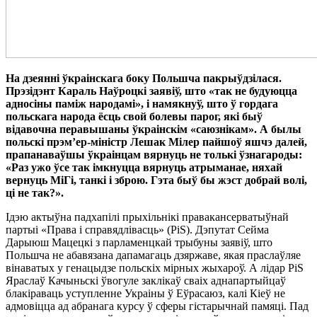
На дзеянні ўкраінскага боку Польшча пакрыўдзілася.
Прэзідэнт Караль Наўроцкі заявіў, што «так не будуюцца
адносіны паміж народамі», і намякнуў, што ў гордага
польскага народа ёсць свой болевы парог, які быў
відавочна перавышаны ўкраінскім «саюзнікам». А былы
польскі прэм’ер-міністр Лешак Мілер пайшоў яшчэ далей,
прапанаваўшы ўкраінцам вярнуць не толькі ўзнагароды:
«Раз ужо ўсе так імкнуцца вярнуць атрыманае, няхай
вернуць МіГі, танкі і зброю. Гэта быў бы жэст добрай волі,
ці не так?».
Ідэю актыўна падхапілі прыхільнікі правакансерватыўнай
партыі «Права і справядлівасць» (PiS). Дэпутат Сейма
Дарыюш Мацецкі з парламенцкай трыбуны заявіў, што
Польшча не абавязана дапамагаць дзяржаве, якая праслаўляе
вінаватых у генацыдзе польскіх мірных жыхароў. А лідар PiS
Яраслаў Качыньскі ўвогуле заклікаў сваіх аднапартыйцаў
блакіраваць уступленне Украіны ў Еўрасаюз, калі Кіеў не
адмовіцца ад абранага курсу ў сферы гістарычнай памяці. Пад