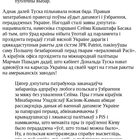
публічны выбар.
Аднак далей Туска пільнавала новая бяда. Правыя
запатрабавалі правесці поўны аўдыт дапамогі і ўзбраення,
перададзеных Украіне. Нагодай сталі заявы дэпутата-
нацыяналіста, намесніка старшыні Сейма Кшыштафа Басака
аб тым, што ўрад краіны нібыта ўпотай ад парламента і
прэзідэнта перадаў гэтай вясной Украіне дарагія і
цяжкадаступныя ракеты для сістэм ЗРК Patriot, пакінуўшы
саму Польшчу безабароннай перад тварам «вераломнай Расіі».
А кіраўнік офіса прэзідэнта па міжнароднай палітыцы
Марчын Пшыдач дадаў, што кабінет Дональда Туска нават
адмовіўся на карысць Украіны ад сваёй чаргі на гэтыя ракеты
на амерыканскіх заводах!
Цяпер дэпутаты патрабуюць заканадаўча
забараніць адпраўку любога польскага ўзбраення
за мяжу без ухвалення Сейма. Пры гэтым кіраўнік
Мінабароны Уладзіслаў Касіняк-Камыш абяцае
рассакрэціць даныя аб ваеннай дапамозе Украіне
за папярэдні перыяд, абвінавачваючы ў
крывадушнасці і лжывасці палітыкаў з PiS і
намякаючы, што менавіта пры іх праўленні Кіеву
было перададзена «ўсё, што толькі можна было».
Ну, а польская контрразведка спрабуе высветліць,