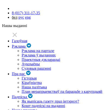
8 (017) 311-17-35
бел
рус
eng
Нашы выданні
Галоўная
Рэклама
Рэклама на партале
Рэклама ў выданнях
Праектныя дэкларацыі
Аукцыёны
Судовыя рашэнні
Пра нас
Гісторыя
Кіраўніцтва
Наша палітыка
План мерапрыемстваў па барацьбе з карупцыяй
Падпіска
Як выпісаць газету праз інтэрнэт?
Кошт падпіскі на выданні