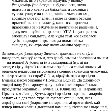
Чакалася, што ўкраінскі кіраўнік у выніку
ўсвядоміць ўсю бездань няўдзячнасці, якую
праявіла яго краіна да бліжэйшага саюзніка і
суседа, упадзе на калені, заліваючыся слязьмі,
абсыпле сябе попелам і вырве са сваёй барады
прыстойны клок валасоў, каючыся і просячы
прабачэння за неабдуманае палітычнае рашэнне. І,
зразумела, публічна пракляне УПА і асудзіць іх як
забойцаў і бандытаў. Але куды там! Усё аказалася
зусім наадварот і прывяло да новага вітка
скандалу, які атрымаў назву «вайны ордэнаў».
За польскую ўзнагароду Зяленскі трымацца не стаў, а
наадварот, вярнуў яе тым, хто даваў, самым абразлівым чынам
— па пошце! А ўслед за ім з салідарнасці (ну, ці па
загадзе кіраўніцтва) тое ж самае зрабілі са сваімі польскімі
ордэнамі некаторыя высокапастаўленыя ўкраінскія чыноўнікі:
міністр замежных спраў Сібіга, кіраўнік офіса прэзідэнта
Буданаў, пасол Украіны ў Польшчы Боднар. Да флэшмобу
«вярні пану ўзнагароду» далучыліся і некаторыя былыя
прэзідэнты Украіны: Л. Кучма, В. Юшчанка, П. Парашэнка.
Пры гэтым Леанід Кучма, другі прэзідэнт краіны, ганарліва
заявіў: «Не для таго Украіна супрацьстаіць Расіі, якая
апраўдвала сваё ўварванне гістарычнымі прэтэнзіямі, каб
цяпер іншыя краіны дыктавалі нам нашу гісторыю і вырашалі,