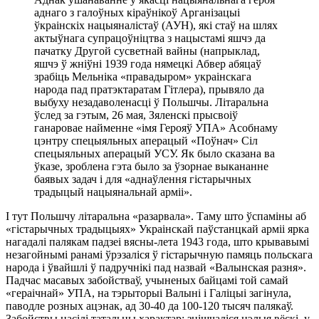
аднаго з галоўных кіраўнікоў Арганізацыі
ўкраінскіх нацыяналістаў (АУН), які стаў на шлях
актыўнага супрацоўніцтва з нацыстамі яшчэ да
пачатку Другой сусветнай вайны (напрыклад,
яшчэ ў жніўні 1939 года нямецкі Абвер абяцаў
зрабіць Мельніка «правадыром» украінскага
народа пад пратэктаратам Гітлера), прывяло да
выбуху незадаволенасці ў Польшчы. Літаральна
ўслед за гэтым, 26 мая, Зяленскі прысвоіў
ганаровае найменне «імя Герояў УПА» Асобнаму
цэнтру спецыяльных аперацый «Поўнач» Сіл
спецыяльных аперацый УСУ. Як было сказана ва
ўказе, зроблена гэта было за ўзорнае выкананне
баявых задач і для «аднаўлення гістарычных
традыцый нацыянальнай арміі».
І тут Польшчу літаральна «разарвала». Таму што ўспаміны аб
«гістарычных традыцыях» Украінскай паўстанцкай арміі ярка
нагадалі палякам падзеі вясны-лета 1943 года, што крывавымі
незагойнымі ранамі ўрэзаліся ў гістарычную памяць польскага
народа і ўвайшлі ў падручнікі пад назвай «Валынская разня».
Падчас масавых забойстваў, учыненых байцамі той самай
«гераічнай» УПА, на тэрыторыі Валыні і Галіцыі загінула,
паводле розных ацэнак, ад 30-40 да 100-120 тысяч палякаў.
Забойствы насілі татальны характар: знішчаліся цэлыя вёскі, у