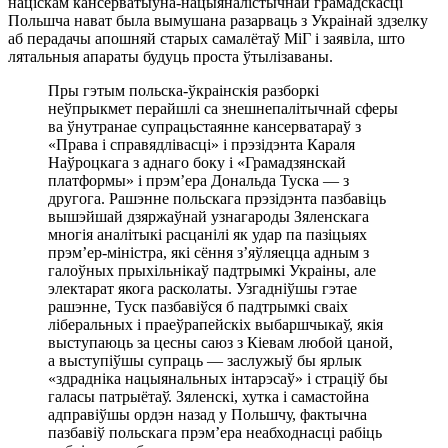
націскам кансерватыўна-нацыяналістычнай грамадскасці
Польшча нават была вымушана разарваць з Украінай здзелку
аб перадачы апошняй старых самалётаў МіГ і заявіла, што
лятальныя апараты будуць проста ўтылізаваны.
Пры гэтым польска-ўкраінскія разборкі
неўпрыкмет перайшлі са знешнепалітычнай сферы
ва ўнутранае супрацьстаянне кансерватараў з
«Права і справядлівасці» і прэзідэнта Караля
Наўроцкага з аднаго боку і «Грамадзянскай
платформы» і прэм’ера Дональда Туска — з
другога. Рашэнне польскага прэзідэнта пазбавіць
вышэйшай дзяржаўнай узнагароды Зяленскага
многія аналітыкі расцанілі як удар па пазіцыях
прэм’ер-міністра, які сёння з’яўляецца адным з
галоўных прыхільнікаў падтрымкі Украіны, але
электарат якога расколаты. Узгадніўшы гэтае
рашэнне, Туск пазбавіўся б падтрымкі сваіх
ліберальных і праеўрапейскіх выбаршчыкаў, якія
выступаюць за цесны саюз з Кіевам любой цаной,
а выступіўшы супраць — заслужыў бы ярлык
«здрадніка нацыянальных інтарэсаў» і страціў бы
галасы патрыётаў. Зяленскі, хутка і самастойна
адправіўшы ордэн назад у Польшчу, фактычна
пазбавіў польскага прэм’ера неабходнасці рабіць