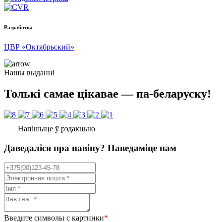
Разработка
ЦВР «Октябрьский»
Нашы выданні
Толькі самае цікавае — па-беларуску!
Напішыце ў рэдакцыю
Даведаліся пра навіну? Паведаміце нам
Введите символы с картинки
*