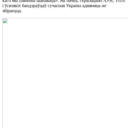
каго мы павінны шанаваць». Як бачна, гераізацыю АУН, УПА
і ўсялякіх бандэраўцаў сучасная Украіна адмяняць не
збіраецца.