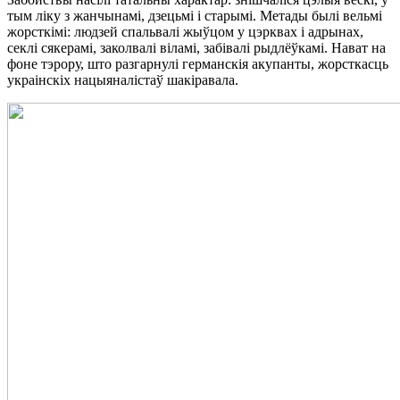
тым ліку з жанчынамі, дзецьмі і старымі. Метады былі вельмі
жорсткімі: людзей спальвалі жыўцом у цэрквах і адрынах,
секлі сякерамі, заколвалі віламі, забівалі рыдлёўкамі. Нават на
фоне тэрору, што разгарнулі германскія акупанты, жорсткасць
украінскіх нацыяналістаў шакіравала.