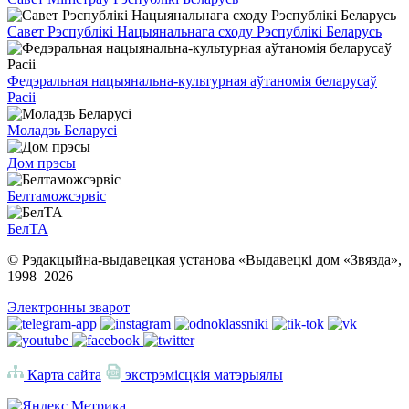
Савет Рэспублікі Нацыянальнага сходу Рэспублікі Беларусь
Федэральная нацыянальна-культурная аўтаномія беларусаў
Расіі
Моладзь Беларусі
Дом прэсы
Белтаможсэрвіс
БелТА
© Рэдакцыйна-выдавецкая установа «Выдавецкі дом «Звязда»,
1998–
2026
Электронны зварот
Карта сайта
экстрэмісцкія матэрыялы