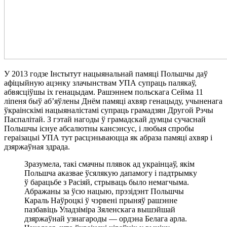
У 2013 годзе Інстытут нацыянальнай памяці Польшчы даў
афіцыйную ацэнку злачынствам УПА супраць палякаў,
абвясціўшы іх генацыдам. Рашэннем польскага Сейма 11
ліпеня быў аб’яўлены Днём памяці ахвяр генацыду, учыненага
ўкраінскімі нацыяналістамі супраць грамадзян Другой Рэчы
Паспалітай. З гэтай нагоды ў грамадскай думцы сучаснай
Польшчы існуе абсалютны кансэнсус, і любыя спробы
гераізацыі УПА тут расцэньваюцца як абраза памяці ахвяр і
дзяржаўная здрада.
Зразумела, такі смачны плявок ад украінцаў, якім
Польшча аказвае ўсялякую дапамогу і падтрымку
ў барацьбе з Расіяй, стрываць было немагчыма.
Абражаны за ўсю нацыю, прэзідэнт Польшчы
Караль Наўроцкі ў чэрвені прыняў рашэнне
пазбавіць Уладзіміра Зяленскага вышэйшай
дзяржаўнай узнагароды — ордэна Белага арла.