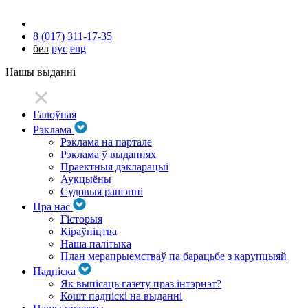
8 (017) 311-17-35
бел
рус
eng
Нашы выданні
Галоўная
Рэклама
Рэклама на партале
Рэклама ў выданнях
Праектныя дэкларацыі
Аукцыёны
Судовыя рашэнні
Пра нас
Гісторыя
Кіраўніцтва
Наша палітыка
План мерапрыемстваў па барацьбе з карупцыяй
Падпіска
Як выпісаць газету праз інтэрнэт?
Кошт падпіскі на выданні