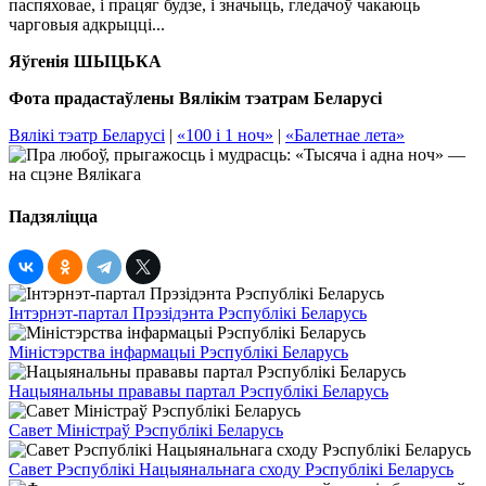
паспяховае, і працяг будзе, і значыць, гледачоў чакаюць
чарговыя адкрыцці...
Яўгенія ШЫЦЬКА
Фота прадастаўлены
Вялікім тэатрам Беларусі
Вялікі тэатр Беларусі
|
«100 і 1 ноч»
|
«Балетнае лета»
Падзяліцца
Інтэрнэт-партал Прэзідэнта Рэспублікі Беларусь
Міністэрства інфармацыі Рэспублікі Беларусь
Нацыянальны прававы партал Рэспублікі Беларусь
Савет Міністраў Рэспублікі Беларусь
Савет Рэспублікі Нацыянальнага сходу Рэспублікі Беларусь