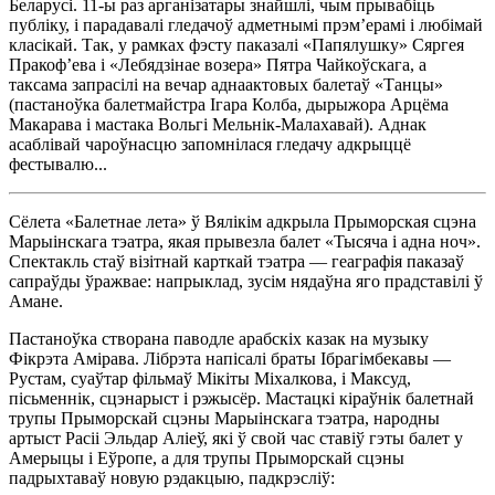
Беларусі. 11-ы раз арганізатары знайшлі, чым прывабіць
публіку, і парадавалі гледачоў адметнымі прэм’ерамі і любімай
класікай. Так, у рамках фэсту паказалі «Папялушку» Сяргея
Пракоф’ева і «Лебядзінае возера» Пятра Чайкоўскага, а
таксама запрасілі на вечар аднаактовых балетаў «Танцы»
(пастаноўка балетмайстра Ігара Колба, дырыжора Арцёма
Макарава і мастака Вольгі Мельнік-Малахавай). Аднак
асаблівай чароўнасцю запомнілася гледачу адкрыццё
фестывалю...
Сёлета «Балетнае лета» ў Вялікім адкрыла Прыморская сцэна
Марыінскага тэатра, якая прывезла балет «Тысяча і адна ноч».
Спектакль стаў візітнай карткай тэатра — геаграфія паказаў
сапраўды ўражвае: напрыклад, зусім нядаўна яго прадставілі ў
Амане.
Пастаноўка створана паводле арабскіх казак на музыку
Фікрэта Амірава. Лібрэта напісалі браты Ібрагімбекавы —
Рустам, суаўтар фільмаў Мікіты Міхалкова, і Максуд,
пісьменнік, сцэнарыст і рэжысёр. Мастацкі кіраўнік балетнай
трупы Прыморскай сцэны Марыінскага тэатра, народны
артыст Расіі Эльдар Аліеў, які ў свой час ставіў гэты балет у
Амерыцы і Еўропе, а для трупы Прыморскай сцэны
падрыхтаваў новую рэдакцыю, падкрэсліў: