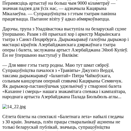
Перамясціць артыстаў на больш чым 9000 кіламетраў —
значная падзея для ўсіх нас, — адзначыла Кацярына
Мікалаеўна. — Супрацоўніцтва з гэтым тэатрам павінна
працягвацца. Пытанне візіту ў адказ абмяркоўваецца.
Дарэчы, трупа з Уладзівастока выступіла на беларускай сцэне
ўпершыню. Разам з ёй прыехалі хор і аркестр Марыінскага
тэатра з Санкт-Пецярбурга. Дырыжыраваў галоўны дырыжор і
мастацкі кіраўнік Азербайджанскага дзяржаўнага тэатра
оперы і балета, заслужаны артыст Азербайджана Эйюб Куліеў.
Ён не ўпершыню выступаў у Вялікім:
— Для мяне гэты тэатр родны. Маю тут шмат сяброў.
Супрацоўніцтва пачалося з «Травіяты» Джузэпэ Вердзі,
таксама дырыжыраваў «Іалантай» Пятра Чайкоўскага,
сольным канцэртам опернай спявачкі Кацярыны Семянчук.
Як дырыжор-пастаноўшчык удзельнічаў у стварэнні балета
«Каханне і смерць» нашага знакамітага спевака і кампазітара,
народнага артыста Азербайджана Палада Бюльбюль аглы...
Сёлета білеты на спектаклі «Балетнага лета» набылі гледачы
з 30 краін. Значыць, плён працы стваральнікаў ацэнены не
толькі беларускай публікай, значыць, супрацоўніцтва