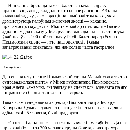
— Напісаць лібрэта да такога балета азначала адразу
прапанаваць яго дакладнае тэатральнае рашэнне. Аўтары
выканалі задачу даволі дасціпна і выбралі тры казкі, якія
дэманструюць галоўныя жаночыя якасці — каханне,
прыгажосць і мудрасць. Між тым выбар спектакля «Тысяча і
адна ноч» для паказу ў Беларусі не выпадковы — пастаноўка
ўвайшла ў лік 100 найлепшых у Расіі. Балет нарадзіўся на
Прыморскай сцэне — гэта наш эксклюзіў і самы
запатрабаваны спектакль, які найбольш часта гастралюе.
Эльдар Аліеў
Дарэчы, выступленне Прыморскай сцэны Марыінскага тэатра
суправаджалася візітам у Мінск губернатара Прыморскага
края Алега Кажамякі, які завітаў на спектакль. Менавіта па яго
ініцыятыве і былі арганізаваны гастролі.
Тым часам генеральны дырэктар Вялікага тэатра Беларусі
Кацярына Дулава адзначыла, што ўсе білеты на паказы, якія
адбыліся 4 і 5 чэрвеня, былі прададзены.
— «Тысяча і адна ноч» — спектакль вялікі і маляўнічы. Да нас
прыехалі больш за 200 чалавек трупы балета, аркестр, хор.