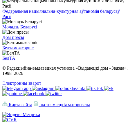
Федэральная нацыянальна-культурная аўтаномія беларусаў
Расіі
Моладзь Беларусі
Дом прэсы
Белтаможсэрвіс
БелТА
© Рэдакцыйна-выдавецкая установа «Выдавецкі дом «Звязда»,
1998–
2026
Электронны зварот
Карта сайта
экстрэмісцкія матэрыялы