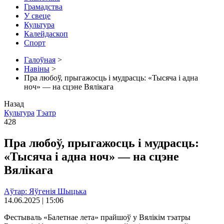
Грамадства
У свеце
Культура
Калейдаскоп
Спорт
Галоўная
>
Навіны
>
Пра любоў, прыгажосць і мудрасць: «Тысяча і адна
ноч» — на сцэне Вялікага
Назад
Культура
Тэатр
428
Пра любоў, прыгажосць і мудрасць:
«Тысяча і адна ноч» — на сцэне
Вялікага
Аўтар: Яўгенія Шыцька
14.06.2025 | 15:06
Фестываль «Балетнае лета» прайшоў у Вялікім тэатры