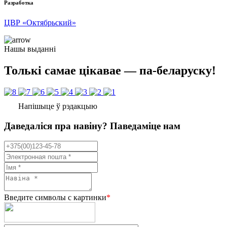
Разработка
ЦВР «Октябрьский»
Нашы выданні
Толькі самае цікавае — па-беларуску!
Напішыце ў рэдакцыю
Даведаліся пра навіну? Паведаміце нам
Введите символы с картинки
*