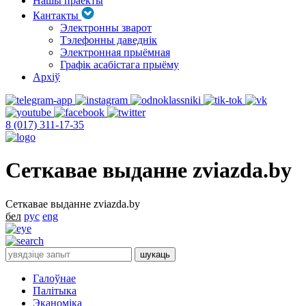
Нашы праекты
Кантакты
Электронны зварот
Тэлефонны даведнік
Электронная прыёмная
Графік асабістага прыёму
Архіў
8 (017) 311-17-35
Сеткавае выданне zviazda.by
Сеткавае выданне zviazda.by
бел
рус
eng
Галоўнае
Палітыка
Эканоміка