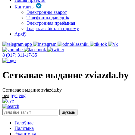
Нашы праекты
Кантакты
Электронны зварот
Тэлефонны даведнік
Электронная прыёмная
Графік асабістага прыёму
Архіў
8 (017) 311-17-35
Сеткавае выданне zviazda.by
Сеткавае выданне zviazda.by
бел
рус
eng
Галоўнае
Палітыка
Эканоміка