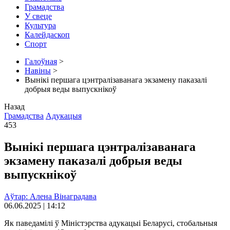
Грамадства
У свеце
Культура
Калейдаскоп
Спорт
Галоўная
>
Навіны
>
Вынікі першага цэнтралізаванага экзамену паказалі
добрыя веды выпускнікоў
Назад
Грамадства
Адукацыя
453
Вынікі першага цэнтралізаванага
экзамену паказалі добрыя веды
выпускнікоў
Аўтар: Алена Вінаградава
06.06.2025 | 14:12
Як паведамілі ў Міністэрства адукацыі Беларусі, стобальныя