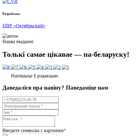
Разработка
ЦВР «Октябрьский»
Нашы выданні
Толькі самае цікавае — па-беларуску!
Напішыце ў рэдакцыю
Даведаліся пра навіну? Паведаміце нам
Введите символы с картинки
*