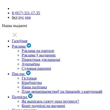
8 (017) 311-17-35
бел
рус
eng
Нашы выданні
Галоўная
Рэклама
Рэклама на партале
Рэклама ў выданнях
Праектныя дэкларацыі
Аукцыёны
Судовыя рашэнні
Пра нас
Гісторыя
Кіраўніцтва
Наша палітыка
План мерапрыемстваў па барацьбе з карупцыяй
Падпіска
Як выпісаць газету праз інтэрнэт?
Кошт падпіскі на выданні