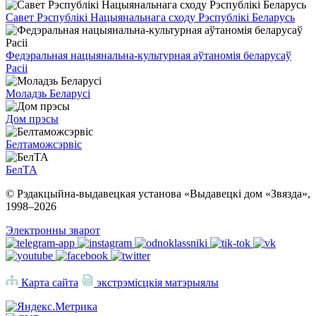
Савет Рэспублікі Нацыянальнага сходу Рэспублікі Беларусь
Федэральная нацыянальна-культурная аўтаномія беларусаў
Расіі
Моладзь Беларусі
Дом прэсы
Белтаможсэрвіс
БелТА
© Рэдакцыйна-выдавецкая установа «Выдавецкі дом «Звязда»,
1998–
2026
Электронны зварот
Карта сайта
экстрэмісцкія матэрыялы