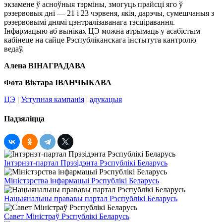
экзамене ў асноўныя тэрміны, змогуць прайсці яго ў
рэзервовыя дні — 21 і 23 чэрвеня, якія, дарэчы, сумешчаныя з
рэзервовымі днямі цэнтралізаванага тэсціравання.
Інфармацыю аб выніках ЦЭ можна атрымаць у асабістым
кабінеце на сайце Рэспубліканскага інстытута кантролю
ведаў.
Алена ВІНАГРАДАВА
Фота Віктара ІВАНЧЫКАВА
ЦЭ
|
Уступная кампанія
|
адукацыя
Падзяліцца
Інтэрнэт-партал Прэзідэнта Рэспублікі Беларусь
Міністэрства інфармацыі Рэспублікі Беларусь
Нацыянальны прававы партал Рэспублікі Беларусь
Савет Міністраў Рэспублікі Беларусь