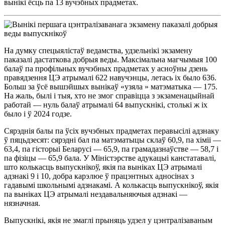
вынікі ёсць па 13 вучэбных прадметах.
На думку спецыялістаў ведамства, удзельнікі экзамену
паказалі дастаткова добрыя веды. Максімальна магчымыя 100
балаў па профільных вучэбных прадметах у асноўны дзень
правядзення ЦЭ атрымалі 622 навучэнцы, летась іх было 636.
Больш за ўсё вышэйшых вынікаў «узяла » матэматыка — 175.
На жаль, былі і тыя, хто не змог справіцца з экзаменацыйнай
работай — нуль балаў атрымалі 64 выпускнікі, столькі ж іх
было і ў 2024 годзе.
Сярэднія балы па ўсіх вучэбных прадметах перавысілі адзнаку
ў пяцьдзесят: сярэдні бал па матэматыцы склаў 60,9, па хіміі —
63,4, па гісторыі Беларусі — 65,9, па грамадазнаўстве — 58,7 і
па фізіцы — 65,9 бала. У Міністэрстве адукацыі канстатавалі,
што колькасць выпускнікоў, якія па выніках ЦЭ атрымалі
адзнакі 9 і 10, добра карэлюе ў працэнтных адносінах з
гадавымі школьнымі адзнакамі. А колькасць выпускнікоў, якія
па выніках ЦЭ атрымалі нездавальняючыя адзнакі —
нязначная.
Выпускнікі, якія не змаглі прыняць удзел у цэнтралізаваным