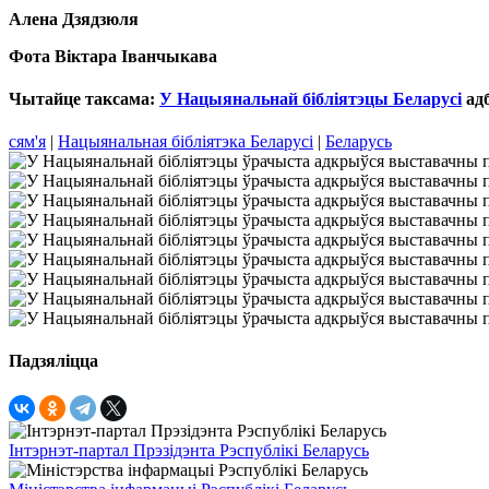
Алена Дзядзюля
Фота Віктара Іванчыкава
Чытайце таксама:
У Нацыянальнай бібліятэцы Беларусі
адб
сям'я
|
Нацыянальная бібліятэка Беларусі
|
Беларусь
Падзяліцца
Інтэрнэт-партал Прэзідэнта Рэспублікі Беларусь