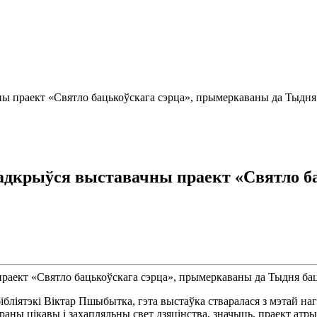
ы праект «Святло бацькоўскага сэрца», прымеркаваны да Тыдня
адкрыўся выставачны праект «Святло б
іятэкі Віктар Пшыбытка, гэта выстаўка стваралася з мэтай нагад
раны цікавы і захапляльны свет дзяцінства, значыць, праект атры