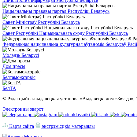
Міністэрства інфармацыі Рэспублікі Беларусь
Нацыянальны прававы партал Рэспублікі Беларусь
Савет Міністраў Рэспублікі Беларусь
Савет Рэспублікі Нацыянальнага сходу Рэспублікі Беларусь
Федэральная нацыянальна-культурная аўтаномія беларусаў Расіі
Моладзь Беларусі
Дом прэсы
Белтаможсэрвіс
БелТА
© Рэдакцыйна-выдавецкая установа «Выдавецкі дом «Звязда», 
Электронны зварот
Карта сайта
экстрэмісцкія матэрыялы