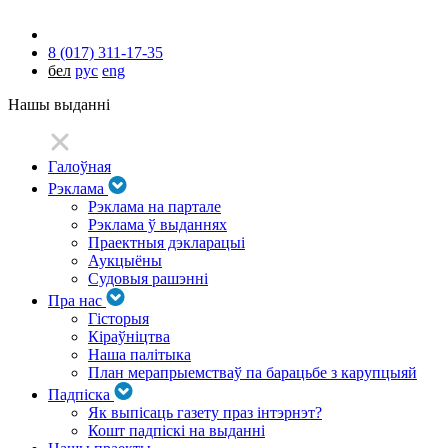
8 (017) 311-17-35
бел
рус
eng
Нашы выданні
Галоўная
Рэклама
Рэклама на партале
Рэклама ў выданнях
Праектныя дэкларацыі
Аукцыёны
Судовыя рашэнні
Пра нас
Гісторыя
Кіраўніцтва
Наша палітыка
План мерапрыемстваў па барацьбе з карупцыяй
Падпіска
Як выпісаць газету праз інтэрнэт?
Кошт падпіскі на выданні