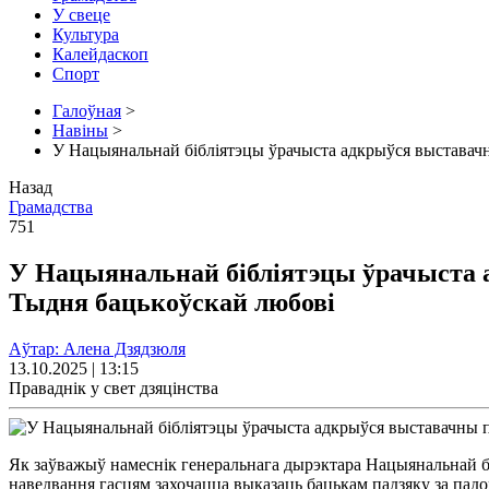
У свеце
Культура
Калейдаскоп
Спорт
Галоўная
>
Навіны
>
У Нацыянальнай бібліятэцы ўрачыста адкрыўся выставачн
Назад
Грамадства
751
У Нацыянальнай бібліятэцы ўрачыста 
Тыдня бацькоўскай любові
Аўтар: Алена Дзядзюля
13.10.2025 | 13:15
Праваднік у свет дзяцінства
Як заўважыў намеснік генеральнага дырэктара Нацыянальнай бібл
наведвання гасцям захочацца выказаць бацькам падзяку за падо