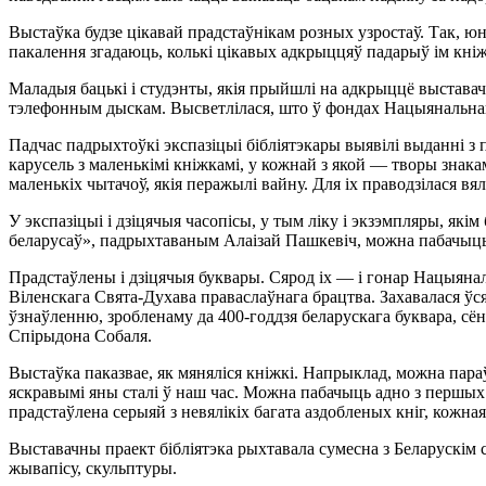
Выстаўка будзе цікавай прадстаўнікам розных узростаў. Так, юныя
пакалення згадаюць, колькі цікавых адкрыццяў падарыў ім кні
Маладыя бацькі і студэнты, якія прыйшлі на адкрыццё выставач
тэлефонным дыскам. Высветлілася, што ў фондах Нацыянальнай б
Падчас падрыхтоўкі экспазіцыі бібліятэкары выявілі выданні з 
карусель з маленькімі кніжкамі, у кожнай з якой — творы знак
маленькіх чытачоў, якія перажылі вайну. Для іх праводзілася вя
У экспазіцыі і дзіцячыя часопісы, у тым ліку і экзэмпляры, які
беларусаў», падрыхтаваным Алаізай Пашкевіч, можна пабачыць 
Прадстаўлены і дзіцячыя буквары. Сярод іх — і гонар Нацыяналь
Віленскага Свята-Духава праваслаўнага брацтва. Захавалася ўс
ўзнаўленню, зробленаму да 400-годдзя беларускага буквара, сён
Спірыдона Собаля.
Выстаўка паказвае, як мяняліся кніжкі. Напрыклад, можна параў
яскравымі яны сталі ў наш час. Можна пабачыць адно з першых 
прадстаўлена серыяй з невялікіх багата аздобленых кніг, кожная
Выставачны праект бібліятэка рыхтавала сумесна з Беларускім
жывапісу, скульптуры.