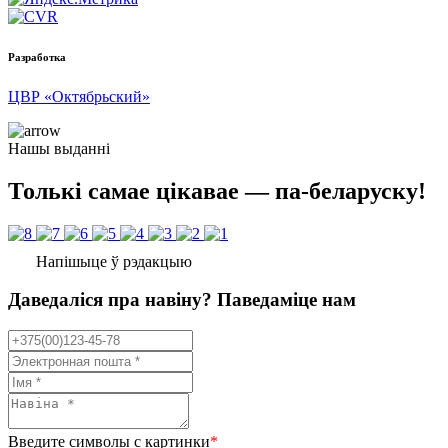
Разработка
ЦВР «Октябрьский»
Нашы выданні
Толькі самае цікавае — па-беларуску!
Напішыце ў рэдакцыю
Даведаліся пра навіну? Паведаміце нам
Введите символы с картинки
*