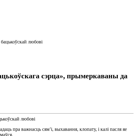
 бацькоўскай любові
ацькоўскага сэрца», прымеркаваны да
аць пра важнасць сям’і, выхавання, клопату, і калі пасля яе
маўся.