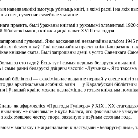
 наведвальнікі змогуць убачыць кнігі, з якімі раслі і на якіх вых
жны свет, сумеснае сямейнае чытанне.
нага праекта, былі ўражаны кнігамі з рухомымі элементамі 1920-
ібліятэкі маюца кніжкі-цацкі нават ХVІІІ стагоддзя.
папяровымі гульнямі. Яны адсканавалі незвычайны альбом 1945 год
амітых пісьменнікаў. Такі незвычайны праект кніжкі-выразанкі 
лікае кніжнае свята. Былі запрошаны дзеці з усяго Савецкага Саюз
м больш за сто гадоў. Ёсць тут і самыя першыя беларускія выданн
і самы ранні беларускі дзіцячы часопіс «Лучынка». Яго таксама
най бібліятэкі — факсімільнае выданне першай у свеце кнігі з на
яго два арыгінальныя асобнікі: адзін — у Каралеўскай бібліятэц
ня і ў нашай краіне можна пазнаёміцца з гэтым кніжным помнікам
наць, як афармляліся «Прыгоды Гулівера» ў ХІХ і ХХ стагоддзях, 
выданняў «Новай зямлі» Якуба Коласа, яго факсімільнае ўзнаўлен
 з якіх змяшчае частку твора, звязаную з пэўным сезонам года.
 саюзам мастакоў і Нацыянальнай кінастудыяй «Беларусьфільм»,