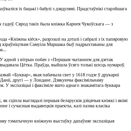
оўваліся іх бацькі і бабулі з дзядулямі. Прадстаўнікі старэйшага
х гадоў. Сярод такіх была кніжка Карнея Чукоўскага — з
а «Кніжны кіёск», разрэзалі на дэталі і сабралі з іх папяровую
пад кіраўніцтвам Самуіла Маршака быў падрыхтаваны для
а...
і. У адной з вітрын побач з «Першым чытаннем для дзетак
 выдавала Цётка. Праўда, выйшла ўсяго толькі шэсць нумароў.
звай «Буквар», якая пабачыла свет у 1618 годзе ў друкарні
ы Даніі, другі — у Лондане. Дзякуючы факсімільнаму
. У экспазіцыі і факсіміле яшчэ аднаго знакамітага буквара
як сціпла выглядалі першыя беларускія дзіцячыя кніжкі і якімі
не і сучасныя выдавецкія праекты, калі паэма класіка
 таму тэматычную кніжную выстаўку дапаўняе экспазіцыя