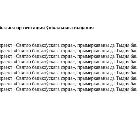
ылася прэзентацыя ўнікальнага выдання