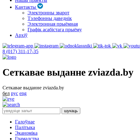
Нашы праекты
Кантакты
Электронны зварот
Тэлефонны даведнік
Электронная прыёмная
Графік асабістага прыёму
Архіў
8 (017) 311-17-35
Сеткавае выданне zviazda.by
Сеткавае выданне zviazda.by
бел
рус
eng
Галоўнае
Палітыка
Эканоміка
Грамадства