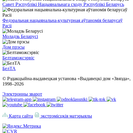
Савет Рэспублікі Нацыянальнага сходу Рэспублікі Беларусь
Федэральная нацыянальна-культурная аўтаномія беларусаў
Расіі
Моладзь Беларусі
Дом прэсы
Белтаможсэрвіс
БелТА
© Рэдакцыйна-выдавецкая установа «Выдавецкі дом «Звязда»,
1998–
2026
Электронны зварот
Карта сайта
экстрэмісцкія матэрыялы