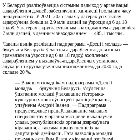
У Беларусі рэалізоўваецца сістэмны падыход у арганізацыі
аздараўлення дзяцей, забеспячэнні занятасці і вольнага часу
непаўналетніх. У 2021–2025 гадах у лагерах усіх тыпаў
аздароўлена больш за 2,9 млн дзяцей ва ўзросце ад 6 да 18
гадоў. У лагерах з кругласутачным знаходжаннем аздаравіліся
7 млн дзяцей, з дзённым знаходжаннем — 485,1 тысячы.
Чаканы вынік рэалізацыі падпраграмы «Дзеці і моладзь —
будучыня Беларусі» ў частцы аздараўлення: доля юных
грамадзян ва ўзросце ад 6 да 18 гадоў, ахопленых
аздараўленнем у выхаваўча-аздараўленчых установах
адукацыі з кругласутачным знаходжаннем, да 2030 года
складзе 20 %.
— Важным складнікам падпраграмы «Дзеці і
моладзь — будучыня Беларусі» з’яўляецца
ўцягванне моладзі ў захаванне гісторыка-
культурных каштоўнасцей і развіццё краіны, —
упэўнены Андрэй Іванец. — Падпраграма
прадугледжвае працаўладкаванне маладых
спецыялістаў у органы мясцовай выканаўчай
улады, рэспубліканскія органы дзяржаўнага
кіравання, а таксама прыцягненне іх да
дэпутацкай дзейнасці. Гэта дазволіць моладзі
прымаць актыўны ўдзел у кіраванні рэгіёнамі і