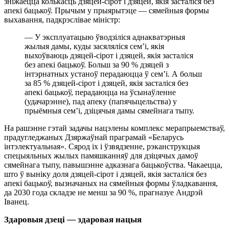
зніжаецца колькасць дзяцей-сірот і дзяцей, якія засталіся без
апекі бацькоў. Прычым у прыярытэце — сямейныя формы
выхавання, падкрэслівае міністр:
— У эксплуатацыю ўводзіліся аднакватэрныя
жылыя дамы, куды засяляліся сем’і, якія
выхоўваюць дзяцей-сірот і дзяцей, якія засталіся
без апекі бацькоў. Больш за 90 % дзяцей з
інтэрнатных устаноў перадаюцца ў сем’і. А больш
за 85 % дзяцей-сірот і дзяцей, якія засталіся без
апекі бацькоў, перадаюцца на ўсынаўленне
(удачарэнне), пад апеку (папячыцельства) у
прыёмныя сем’і, дзіцячыя дамы сямейнага тыпу.
На рашэнне гэтай задачы нацэлены комплекс мерапрыемстваў,
прадугледжаных Дзяржаўнай праграмай «Беларусь
інтэлектуальная». Сярод іх і ўзвядзенне, рэканструкцыя
спецыяльных жылых памяшканняў для дзіцячых дамоў
сямейнага тыпу, павышэнне адказнага бацькоўства. Чакаецца,
што ў выніку доля дзяцей-сірот і дзяцей, якія засталіся без
апекі бацькоў, вызначаных на сямейныя формы ўладкавання,
да 2030 года складзе не менш за 90 %, прагназуе Андрэй
Іванец.
Здаровыя дзеці — здаровая нацыя