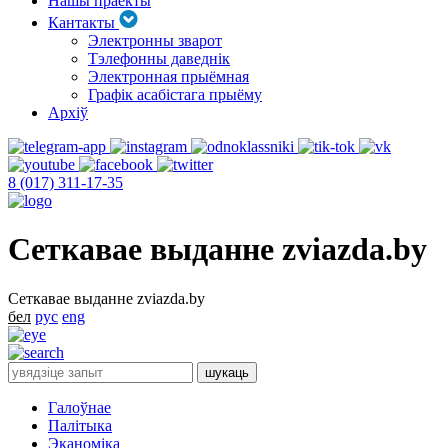
Нашы праекты
Кантакты
Электронны зварот
Тэлефонны даведнік
Электронная прыёмная
Графік асабістага прыёму
Архіў
8 (017) 311-17-35
Сеткавае выданне zviazda.by
Сеткавае выданне zviazda.by
бел
рус
eng
Галоўнае
Палітыка
Эканоміка