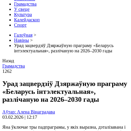
Грамадства
У свеце
Культура
Калейдаскоп
Спорт
Галоўная
>
Навіны
>
Урад зацвердзіў Дзяржаўную праграму «Беларусь
інтэлектуальная», разлічаную на 2026–2030 гады
Назад
Грамадства
1262
Урад зацвердзіў Дзяржаўную праграму
«Беларусь інтэлектуальная»,
разлічаную на 2026–2030 гады
Аўтар: Алена Вінаградава
03.02.2026 | 12:17
Яна ўключае тры падпраграмы, у якіх выразна, дэталізавана і