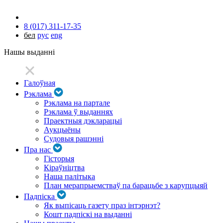
8 (017) 311-17-35
бел
рус
eng
Нашы выданні
Галоўная
Рэклама
Рэклама на партале
Рэклама ў выданнях
Праектныя дэкларацыі
Аукцыёны
Судовыя рашэнні
Пра нас
Гісторыя
Кіраўніцтва
Наша палітыка
План мерапрыемстваў па барацьбе з карупцыяй
Падпіска
Як выпісаць газету праз інтэрнэт?
Кошт падпіскі на выданні