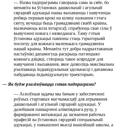
— Назва падпраграмы гаворыць сама за сябе, бо
менавіта ва ўстановах дашкольнай і агульнай
сярэдняй адукацыі нашы выхаванцы і навучэнцы
робяць першыя крокі на шляху пазнання гэтага
свету, вучацца быць грамадзянамі сваёй краіны,
вызначаюць кола інтарэсаў, спрабуюць свае сілы ў
вывучэнні новага і нязведанага. Таму гэтыя
ўстановы адукацыі павінны стаць тэрыторыяй
поспеху для кожнага маленькага грамадзяніна
нашай краіны. Менавіта тут добра падрыхтаваныя
настаўнікі дапамогуць раскрыць патэнцыял
кожнага дзіцяці, створаць такое асяроддзе для
навучання і выхавання, якое дазволіць максімальна
рэалізаваць індывідуальныя здольнасці і дапаможа
пабудаваць індывідуальную траекторыю.
— Як будзе рэалізоўвацца гэтая падпраграма?
— Асноўныя задачы мы бачым у забеспячэнні
роўных стартавых магчымасцяў для атрымання
дашкольнай і агульнай сярэдняй адукацыі. У
далейшым пашырэнні алімпіяднага руху, у
фарміраванні матывацыі да засваення рабочых
прафесій ва ўстановах сярэдняй спецыяльнай
адукацыі, у павышэнні якасці вышэйшай школы, а