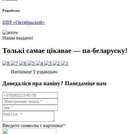
Разработка
ЦВР «Октябрьский»
Нашы выданні
Толькі самае цікавае — па-беларуску!
Напішыце ў рэдакцыю
Даведаліся пра навіну? Паведаміце нам
Введите символы с картинки
*