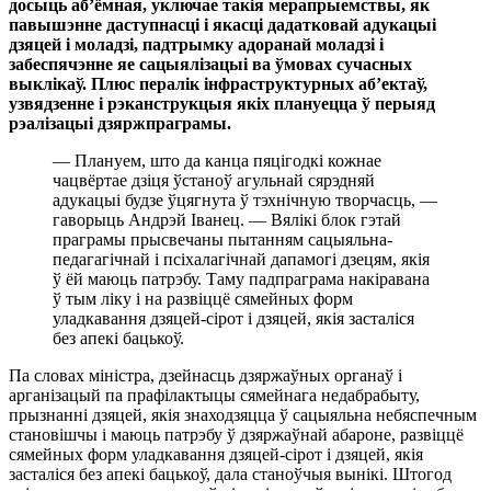
досыць аб’ёмная, уключае такія мерапрыемствы, як
павышэнне даступнасці і якасці дадатковай адукацыі
дзяцей і моладзі, падтрымку адоранай моладзі і
забеспячэнне яе сацыялізацыі ва ўмовах сучасных
выклікаў. Плюс пералік інфраструктурных аб’ектаў,
узвядзенне і рэканструкцыя якіх плануецца ў перыяд
рэалізацыі дзяржпраграмы.
— Плануем, што да канца пяцігодкі кожнае
чацвёртае дзіця ўстаноў агульнай сярэдняй
адукацыі будзе ўцягнута ў тэхнічную творчасць, —
гаворыць Андрэй Іванец. — Вялікі блок гэтай
праграмы прысвечаны пытанням сацыяльна-
педагагічнай і псіхалагічнай дапамогі дзецям, якія
ў ёй маюць патрэбу. Таму падпраграма накіравана
ў тым ліку і на развіццё сямейных форм
уладкавання дзяцей-сірот і дзяцей, якія засталіся
без апекі бацькоў.
Па словах міністра, дзейнасць дзяржаўных органаў і
арганізацый па прафілактыцы сямейнага недабрабыту,
прызнанні дзяцей, якія знаходзяцца ў сацыяльна небяспечным
становішчы і маюць патрэбу ў дзяржаўнай абароне, развіццё
сямейных форм уладкавання дзяцей-сірот і дзяцей, якія
засталіся без апекі бацькоў, дала станоўчыя вынікі. Штогод