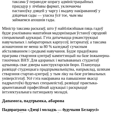
таксама ў пераводзе шэрагу адміністрацыйных
працэдур у лічбавы фармат, уключаючы
пастаноўку дзяцей у чаргу і выдачу накіраванняў у
дзіцячыя сады — уласна ўсё тое, чым мы
займаемся апошнія гады.
Міністр таксама расказаў, што ў найбліжэйшыя пяць гадоў
будзе рэалізавана маштабная мадэрнізацыя ўстаноў сярэдняй
спецыяльнай адукацыі. Гэта датычыцца рэканструкцыі
навучальных і лабараторных карпусоў, інтэрнатаў, а таксама
аснашчэння не менш за 80 % каледжаў сучасным
абсталяваннем і сродкамі навучання. Будзе прадоўжана
праграма стварэння цэнтраў кампетэнцый на базе інжынерна-
тэхнічных ВНУ. Для адораных і матываваных студэнтаў
адчыняць свае дзверы канструктарскія бюро. Плануецца
развіццё студэнцкага прадпрымальніцтва, напрыклад, шляхам
стварэння стартап-цэнтраў, у тым ліку на базе рэгіянальных
універсітэтаў. Усё гэта накіравана на павышэнне якасці
падрыхтоўкі будучых спецыялістаў, развіццё практыка-
арыентаванай прафесійнай адукацыі і раскрыццё
інтэлектуальнага патэнцыялу моладзі.
Дапамога, падтрымка, абарона
Падпраграма «Дзеці і моладзь — будучыня Беларусі»