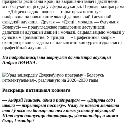
празрыста распісаны крокі па вырашэнні задач і дасягненні
мэт бягучай пяцігодкі ў сферы адукацыі. Першая падпраграма
— «Дзіцячы садок і школа — тэрыторыя поспеху» —
накіравана на павышэнне якасці дашкольнай і агульнай
сярэдняй адукацыі. Другая — «Дзеці і моладзь — будучыня
Беларусі» — прадугледжвае пашырэнне даступнасці
дадатковай адукацыі дзяцей і моладзі, сацыялізацыю моладзі ў
сучасным грамадстве. У трэцяй — «Прафесійныя кадры» —
сканцэнтраваны задачы па павышэнні канкурэнтаздольнасці
прафесійнай адукацыі.
Па падрабязнасці мы звярнуліся да міністра адукацыі
Андрэя ІВАНЦА.
Раскрыць патэнцыял кожнага
— Андрэй Іванавіч, адна з падпраграм — «Дзіцячы сад і
школа — тэрыторыя поспеху». Чаму яе назвалі менавіта
так і ў чым вы бачыце поспех гэтых устаноў адукацыі?
Што тут плануецца дапрацаваць, удасканаліць, а можа
быць, і змяніць?