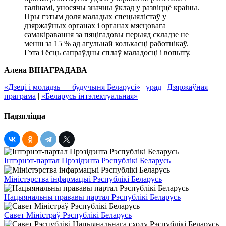
галінамі, уносячы значны ўклад у развіццё краіны.
Пры гэтым доля маладых спецыялістаў у
дзяржаўных органах і органах мясцовага
самакіравання за пяцігадовы перыяд складзе не
менш за 15 % ад агульнай колькасці работнікаў.
Гэта і ёсць сапраўдны сплаў маладосці і вопыту.
Алена ВІНАГРАДАВА
«Дзеці і моладзь — будучыня Беларусі»
|
урад
|
Дзяржаўная
праграма
|
«Беларусь інтэлектуальная»
Падзяліцца
Інтэрнэт-партал Прэзідэнта Рэспублікі Беларусь
Міністэрства інфармацыі Рэспублікі Беларусь
Нацыянальны прававы партал Рэспублікі Беларусь
Савет Міністраў Рэспублікі Беларусь