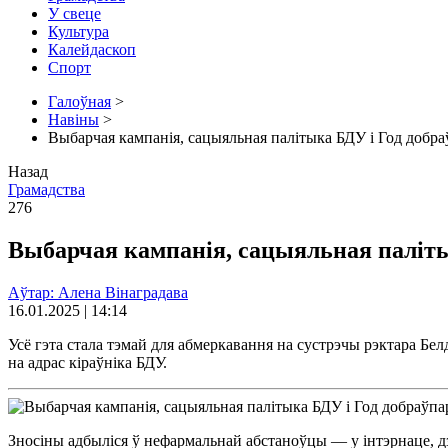
У свеце
Культура
Калейдаскоп
Спорт
Галоўная
>
Навіны
>
Выбарчая кампанія, сацыяльная палітыка БДУ і Год добр
Назад
Грамадства
276
Выбарчая кампанія, сацыяльная паліты
Аўтар: Алена Вінаградава
16.01.2025 | 14:14
Усё гэта стала тэмай для абмеркавання на сустрэчы рэктара Бел
на адрас кіраўніка БДУ.
Зносіны адбыліся ў нефармальнай абстаноўцы — у інтэрнаце, дз