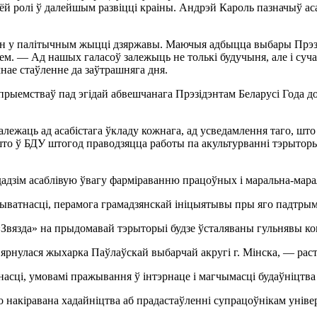
ёй ролі ў далейшым развіцці краіны. Андрэй Кароль пазначыў аса
ян у палітычным жыцці дзяржавы. Маючыя адбыцца выбары Прэзі
ем. — Ад нашых галасоў залежыць не толькі будучыня, але і сучас
мнае стаўленне да заўтрашняга дня.
рыемстваў пад эгідай абвешчанага Прэзідэнтам Беларусі Года до
жаць ад асабістага ўкладу кожнага, ад усведамлення таго, што р
 што ў БДУ штогод праводзяцца работы па акультурванні тэрыторы
дадзім асаблівую ўвагу фарміраванню працоўных і маральна-мара
у прыватнасці, перамога грамадзянскай ініцыятывы пры яго падт
«Звязда» на прыдомавай тэрыторыі будзе ўсталяваны гульнявы ком
вярнулася жыхарка Паўлаўскай выбарчай акругі г. Мінска, — рас
насці, умовамі пражывання ў інтэрнаце і магчымасці будаўніцтв
 накіравана хадайніцтва аб прадастаўленні супрацоўнікам уніве