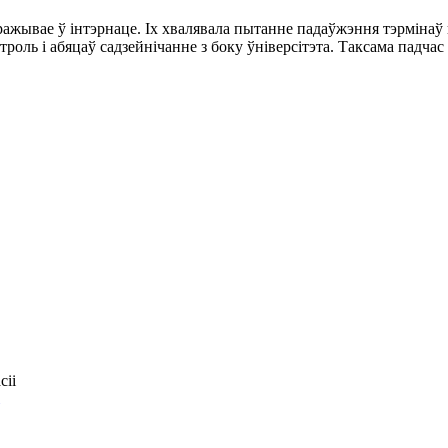
 пражывае ў інтэрнаце. Іх хвалявала пытанне падаўжэння тэрмін
роль і абяцаў садзейнічанне з боку ўніверсітэта. Таксама падча