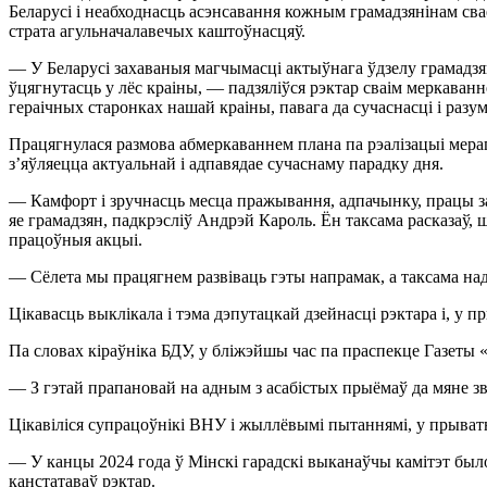
Беларусі і неабходнасць асэнсавання кожным грамадзянінам сва
страта агульначалавечых каштоўнасцяў.
— У Беларусі захаваныя магчымасці актыўнага ўдзелу грамадз
ўцягнутасць у лёс краіны, — падзяліўся рэктар сваім меркаванн
гераічных старонках нашай краіны, павага да сучаснасці і разу
Працягнулася размова абмеркаваннем плана па рэалізацыі мерап
з’яўляецца актуальнай і адпавядае сучаснаму парадку дня.
— Камфорт і зручнасць месца пражывання, адпачынку, працы зале
яе грамадзян, падкрэсліў Андрэй Кароль. Ён таксама расказаў,
працоўныя акцыі.
— Сёлета мы працягнем развіваць гэты напрамак, а таксама на
Цікавасць выклікала і тэма дэпутацкай дзейнасці рэктара і, 
Па словах кіраўніка БДУ, у бліжэйшы час па праспекце Газеты 
— З гэтай прапановай на адным з асабістых прыёмаў да мяне з
Цікавіліся супрацоўнікі ВНУ і жыллёвымі пытаннямі, у прыват
— У канцы 2024 года ў Мінскі гарадскі выканаўчы камітэт было
канстатаваў рэктар.