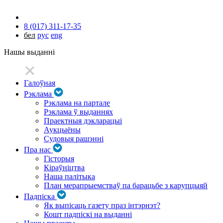
8 (017) 311-17-35
бел
рус
eng
Нашы выданні
Галоўная
Рэклама
Рэклама на партале
Рэклама ў выданнях
Праектныя дэкларацыі
Аукцыёны
Судовыя рашэнні
Пра нас
Гісторыя
Кіраўніцтва
Наша палітыка
План мерапрыемстваў па барацьбе з карупцыяй
Падпіска
Як выпісаць газету праз інтэрнэт?
Кошт падпіскі на выданні