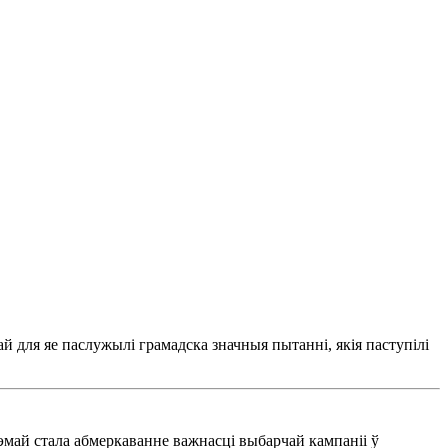
й для яе паслужылі грамадска значныя пытанні, якія паступілі
тэмай стала абмеркаванне важнасці выбарчай кампаніі ў