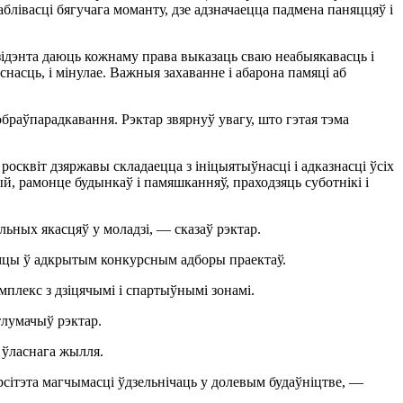
блівасці бягучага моманту, дзе адзначаецца падмена паняццяў і
дэнта даюць кожнаму права выказаць сваю неабыякавасць і
насць, і мінулае. Важныя захаванне і абарона памяці аб
браўпарадкавання. Рэктар звярнуў увагу, што гэтая тэма
осквіт дзяржавы складаецца з ініцыятыўнасці і адказнасці ўсіх
й, рамонце будынкаў і памяшканняў, праходзяць суботнікі і
льных якасцяў у моладзі, — сказаў рэктар.
рымцы ў адкрытым конкурсным адборы праектаў.
плекс з дзіцячымі і спартыўнымі зонамі.
тлумачыў рэктар.
а ўласнага жылля.
рсітэта магчымасці ўдзельнічаць у долевым будаўніцтве, —