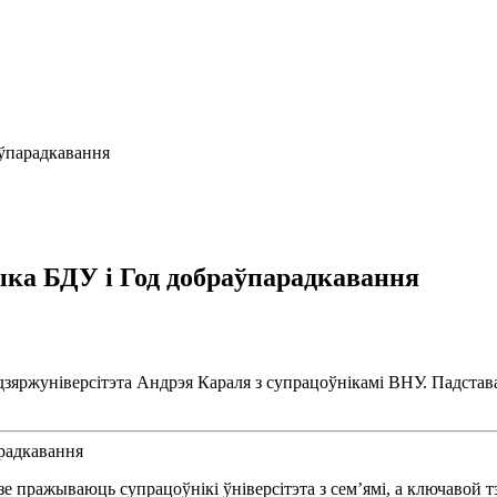
аўпарадкавання
ка БДУ і Год добраўпарадкавання
дзяржуніверсітэта Андрэя Караля з супрацоўнікамі ВНУ. Падстава
е пражываюць супрацоўнікі ўніверсітэта з сем’ямі, а ключавой 