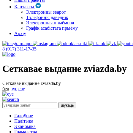
Нашы праекты
Кантакты
Электронны зварот
Тэлефонны даведнік
Электронная прыёмная
Графік асабістага прыёму
Архіў
8 (017) 311-17-35
Сеткавае выданне zviazda.by
Сеткавае выданне zviazda.by
бел
рус
eng
Галоўнае
Палітыка
Эканоміка
Грамадства