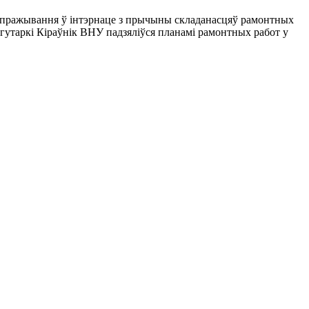
аў пражывання ў інтэрнаце з прычыны складанасцяў рамонтных
с гутаркі Кіраўнік ВНУ падзяліўся планамі рамонтных работ у