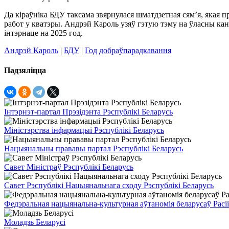
Да кіраўніка БДУ таксама звярнулася шматдзетная сям’я, якая
работ у кватэры. Андрэй Кароль узяў гэтую тэму на ўласны кант
інтэрнаце на 2025 год.
Андрэй Кароль
|
БДУ
|
Год добраўпарадкавання
Падзяліцца
Інтэрнэт-партал Прэзідэнта Рэспублікі Беларусь
Міністэрства інфармацыі Рэспублікі Беларусь
Нацыянальны прававы партал Рэспублікі Беларусь
Савет Міністраў Рэспублікі Беларусь
Савет Рэспублікі Нацыянальнага сходу Рэспублікі Беларусь
Федэральная нацыянальна-культурная аўтаномія беларусаў Расіі
Моладзь Беларусі