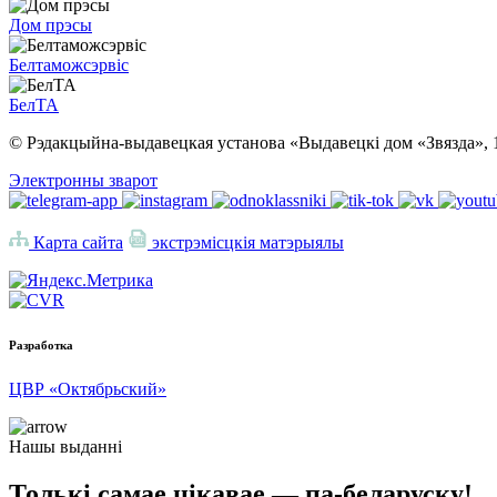
Дом прэсы
Белтаможсэрвіс
БелТА
© Рэдакцыйна-выдавецкая установа «Выдавецкі дом «Звязда», 
Электронны зварот
Карта сайта
экстрэмісцкія матэрыялы
Разработка
ЦВР «Октябрьский»
Нашы выданні
Толькі самае цікавае — па-беларуску!