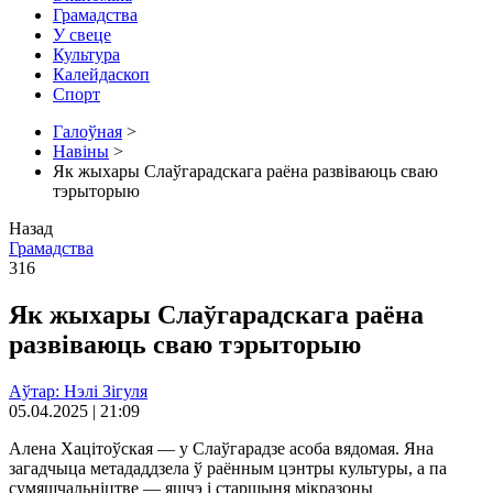
Грамадства
У свеце
Культура
Калейдаскоп
Спорт
Галоўная
>
Навіны
>
Як жыхары Слаўгарадскага раёна развіваюць сваю
тэрыторыю
Назад
Грамадства
316
Як жыхары Слаўгарадскага раёна
развіваюць сваю тэрыторыю
Аўтар: Нэлi Зігуля
05.04.2025 | 21:09
Алена Хацітоўская — у Слаўгарадзе асоба вядомая. Яна
загадчыца метададдзела ў раённым цэнтры культуры, а па
сумяшчальніцтве — яшчэ і старшыня мікразоны