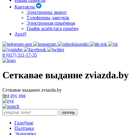
Нашы праекты
Кантакты
Электронны зварот
Тэлефонны даведнік
Электронная прыёмная
Графік асабістага прыёму
Архіў
8 (017) 311-17-35
Сеткавае выданне zviazda.by
Сеткавае выданне zviazda.by
бел
рус
eng
Галоўнае
Палітыка
Эканоміка