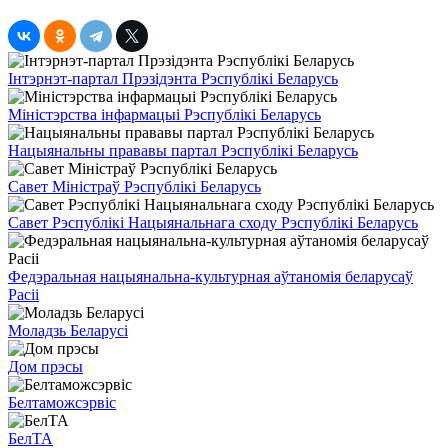
Інтэрнэт-партал Прэзідэнта Рэспублікі Беларусь
Міністэрства інфармацыі Рэспублікі Беларусь
Нацыянальны прававы партал Рэспублікі Беларусь
Савет Міністраў Рэспублікі Беларусь
Савет Рэспублікі Нацыянальнага сходу Рэспублікі Беларусь
Федэральная нацыянальна-культурная аўтаномія беларусаў
Расіі
Моладзь Беларусі
Дом прэсы
Белтаможсэрвіс
БелТА