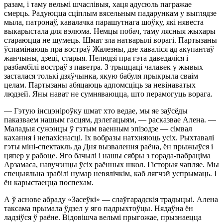
разам, і таму вельмі шчаслівыя, хаця адусюль пагражае
смерць. Радуюцца сціплым вясельным падарункам у выглядзе
мыла, патронаў, кавалачка парашутнага шоўку, які нявеста
выкарыстала для вэлюма. Немцы побач, таму лясныя жыхары
стараюцца не шумець. Шмат зла натварылі ворагі. Партызаны
ўспамінаюць пра востраў Жалезны, дзе хаваліся ад акупантаў
жанчыны, дзеці, старыя. Нелюдзі пра гэта даведаліся і
разбамбілі востраў з паветра. З трыццаці чалавек у жывых
засталася толькі дзяўчынка, якую бабуля прыкрыла сваім
целам. Партызаны абяцаюць адпомсціць за невінаватых
людзей. Яны нават не сумняваюцца, што перамогуць ворага.
— Гэтую інсцэніроўку шмат хто ведае, мы яе заўсёды
паказваем нашым гасцям, дэлегацыям, — расказвае Алена. —
Маладыя сужэнцы ў гэтым ваенным эпізодзе — сімвал
кахання і непахіснасці. Іх вобразы натхняюць усіх. Рыхтавалі
гэты міні-спектакль да Дня вызвалення раёна, ён прыжыўся і
цяпер у рабоце. Яго бачылі і нашы сябры з горада-пабраціма
Арзамаса, навучэнцы ўсіх раённых школ. Гісторыя чапляе. Мы
спецыяльна зрабілі нумар невялічкім, каб лягчэй успрымаць. І
ён карыстаецца поспехам.
А ў аснове абраду «Засеўкі» — слаўгарадскія традыцыі. Алена
таксама прымала ўдзел у яго падрыхтоўцы. Нядаўна ён
ладзіўся ў раёне. Відовішча вельмі прыгожае, прызнаецца