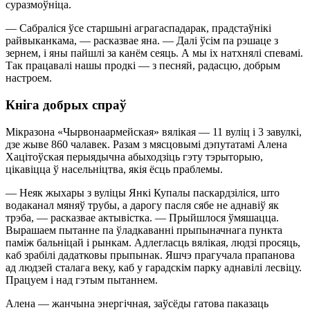
суразмоўніца.
— Сабраліся ўсе старшыні аграгаспадарак, прадстаўнікі
райвыканкама, — расказвае яна. — Далі ўсім па рэшаце з
зернем, і яны пайшлі за канём сеяць. А мы іх натхнялі спевамі.
Так працавалі нашы продкі — з песняй, радасцю, добрым
настроем.
Кніга добрых спраў
Мікразона «Чырвонаармейская» вялікая — 11 вуліц і 3 завулкі,
дзе жыве 860 чалавек. Разам з мясцовымі дэпутатамі Алена
Хацітоўская перыядычна абыходзіць гэту тэрыторыю,
цікавіцца ў насельніцтва, якія ёсць праблемы.
— Неяк жыхары з вуліцы Янкі Купалы паскардзіліся, што
водаканал мяняў трубы, а дарогу пасля сябе не аднавіў як
трэба, — расказвае актывістка. — Прыйшлося ўмяшацца.
Вырашаем пытанне па ўладкаванні прыпыначнага пункта
паміж бальніцай і рынкам. Адлегласць вялікая, людзі просяць,
каб зрабілі дадатковы прыпынак. Яшчэ прагучала прапанова
ад людзей сталага веку, каб у гарадскім парку аднавілі лесвіцу.
Працуем і над гэтым пытаннем.
Алена — жанчына энергічная, заўсёды гатова паказаць