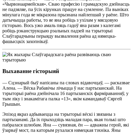
«Чырвонаармейская». Сваю прафесію і грамадскую дзейнасць
не падзяляе, па ўсіх кірунках працуе на сумленне. Па выніках
мінулага года яе мікразона прызнана найлепшай у раёне. Што
датычыцца работы, то яе яна робіць з ухілам у мясцовую
гісторыю. Вось ужо амаль пяць гадоў яна разам з калегамі
робіць рэканструкцыю рэальных падзей на тэрыторыі
Слаўгарадчыны перыяду вызвалення раёна ад нямецка-
фашысцкіх захопнікаў.
Выхаванне гісторыяй
— Сцэнарый быў напісаны па словах відавочцаў, — расказвае
Алена. — Вёска Рабавічы лічыцца ў нас партызанскай. На
тэрыторыі раёна дзейнічала 16 партызанскіх фарміраванняў, у
тым ліку і знакамітага палка «13», якім камандаваў Сяргей
Грышын.
Эпізод якраз адбываецца на тэрыторыі вёскі і звязаны з
партызанамі. Да іх прыходзіць маладая пара, якая толькі што
пабралася шлюбам. Яна — сувязная, ён — адважны герой, які
ўзарваў мост, па каторым рухалася нямецкая тэхніка. Яны