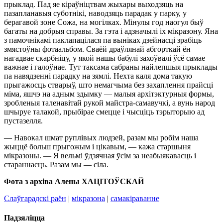
прыклад. Пад яе кіраўніцтвам жыхары выходзяць на
пазапланавыя суботнікі, наводзяць парадак у парку, у
берагавой зоне Сожа, на могілках. Мінулы год наогул быў
багаты на добрыя справы. За гэта і адзначылі іх мікразону. Яна
з памочнікамі паклапацілася па выніках дзейнасці зрабіць
змястоўны фотаальбом. Сваёй драўлянай абгорткай ён
нагадвае скарбніцу, у якой нашы бабулі захоўвалі ўсё самае
важнае і галоўнае. Тут таксама сабраны найлепшыя прыклады
па навядзенні парадку на зямлі. Нехта каля дома такую
прыгажосць стварыў, што немагчыма без захаплення прайсці
міма, яшчэ на адным здымку — малыя архітэктурныя формы,
зробленыя таленавітай рукой майстра-самавучкі, а вунь народ
шчыруе талакой, прыбірае смецце і чысціць тэрыторыю ад
пустазелля.
— Навокал шмат руплівых людзей, разам мы робім наша
жыццё больш прыгожым і цікавым, — кажа старшыня
мікразоны. — Я вельмі ўдзячная ўсім за неабыякавасць і
стараннасць. Разам мы — сіла.
Фота з архіва Алены ХАЦІТОЎСКАЙ
Слаўгарадскі раён
|
мікразона
|
самакіраванне
Падзяліцца