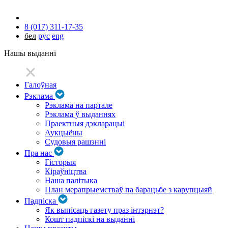
8 (017) 311-17-35
бел
рус
eng
Нашы выданні
Галоўная
Рэклама
Рэклама на партале
Рэклама ў выданнях
Праектныя дэкларацыі
Аукцыёны
Судовыя рашэнні
Пра нас
Гісторыя
Кіраўніцтва
Наша палітыка
План мерапрыемстваў па барацьбе з карупцыяй
Падпіска
Як выпісаць газету праз інтэрнэт?
Кошт падпіскі на выданні