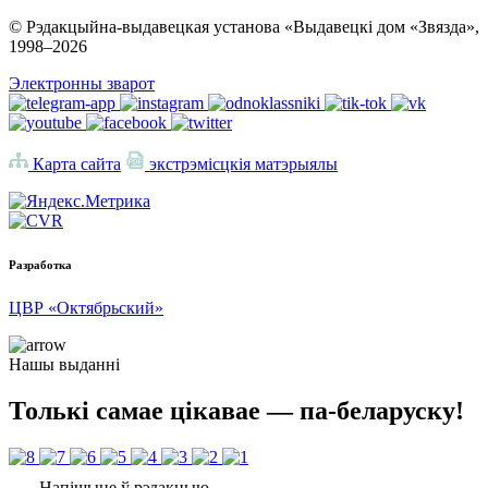
© Рэдакцыйна-выдавецкая установа «Выдавецкі дом «Звязда»,
1998–
2026
Электронны зварот
Карта сайта
экстрэмісцкія матэрыялы
Разработка
ЦВР «Октябрьский»
Нашы выданні
Толькі самае цікавае — па-беларуску!
Напішыце ў рэдакцыю