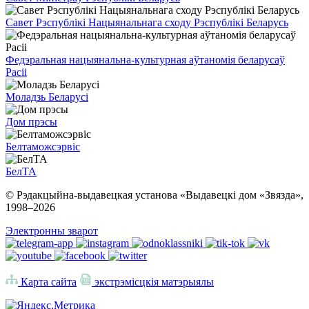
Савет Рэспублікі Нацыянальнага сходу Рэспублікі Беларусь
Федэральная нацыянальна-культурная аўтаномія беларусаў
Расіі
Моладзь Беларусі
Дом прэсы
Белтаможсэрвіс
БелТА
© Рэдакцыйна-выдавецкая установа «Выдавецкі дом «Звязда»,
1998–
2026
Электронны зварот
Карта сайта
экстрэмісцкія матэрыялы