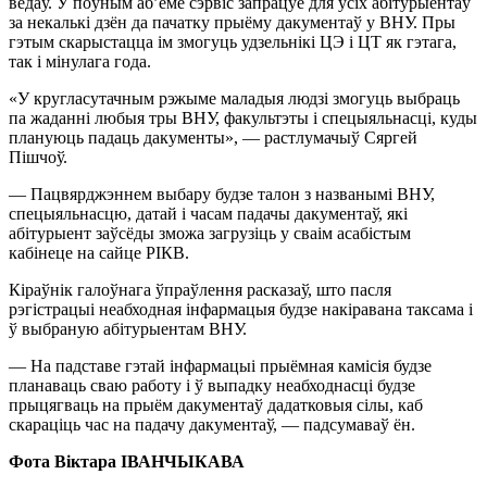
ведаў. У поўным аб’ёме сэрвіс запрацуе для ўсіх абітурыентаў
за некалькі дзён да пачатку прыёму дакументаў у ВНУ. Пры
гэтым скарыстацца ім змогуць удзельнікі ЦЭ і ЦТ як гэтага,
так і мінулага года.
«У кругласутачным рэжыме маладыя людзі змогуць выбраць
па жаданні любыя тры ВНУ, факультэты і спецыяльнасці, куды
плануюць падаць дакументы», — растлумачыў Сяргей
Пішчоў.
— Пацвярджэннем выбару будзе талон з названымі ВНУ,
спецыяльнасцю, датай і часам падачы дакументаў, які
абітурыент заўсёды зможа загрузіць у сваім асабістым
кабінеце на сайце РІКВ.
Кіраўнік галоўнага ўпраўлення расказаў, што пасля
рэгістрацыі неабходная інфармацыя будзе накіравана таксама і
ў выбраную абітурыентам ВНУ.
— На падставе гэтай інфармацыі прыёмная камісія будзе
планаваць сваю работу і ў выпадку неабходнасці будзе
прыцягваць на прыём дакументаў дадатковыя сілы, каб
скараціць час на падачу дакументаў, — падсумаваў ён.
Фота Віктара ІВАНЧЫКАВА