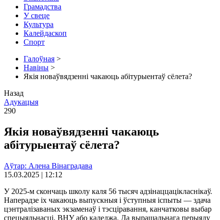
Грамадства
У свеце
Культура
Калейдаскоп
Спорт
Галоўная
>
Навіны
>
Якія новаўвядзенні чакаюць абітурыентаў сёлета?
Назад
Адукацыя
290
Якія новаўвядзенні чакаюць
абітурыентаў сёлета?
Аўтар: Алена Вінаградава
15.03.2025 | 12:12
У 2025-м скончаць школу каля 56 тысяч адзінаццацікласнікаў.
Наперадзе іх чакаюць выпускныя і ўступныя іспыты — здача
цэнтралізаваных экзаменаў і тэсціравання, канчатковы выбар
спецыяльнасці, ВНУ або каледжа. Да вырашальнага перыяду