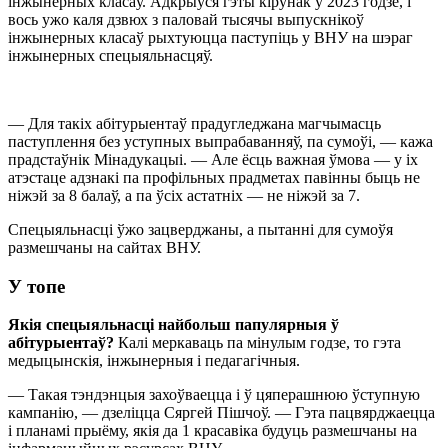
інжынерных класаў. Адкрыўся гэты кірунак у 2023 годзе, і
вось ужо каля дзвюх з паловай тысячы выпускнікоў
інжынерных класаў рыхтуюцца паступіць у ВНУ на шэраг
інжынерных спецыяльнасцяў.
— Для такіх абітурыентаў прадугледжана магчымасць
паступлення без уступных выпрабаванняў, па сумоўі, — кажа
прадстаўнік Мінадукацыі. — Але ёсць важная ўмова — у іх
атэстаце адзнакі па профільных прадметах павінны быць не
ніжэй за 8 балаў, а па ўсіх астатніх — не ніжэй за 7.
Спецыяльнасці ўжо зацверджаны, а пытанні для сумоўя
размешчаны на сайтах ВНУ.
У топе
Якія спецыяльнасці найбольш папулярныя ў
абітурыентаў?
Калі меркаваць па мінулым годзе, то гэта
медыцынскія, інжынерныя і педагагічныя.
— Такая тэндэнцыя захоўваецца і ў цяперашнюю ўступную
кампанію, — дзеліцца Сяргей Пішчоў. — Гэта пацвярджаецца
і планамі прыёму, якія да 1 красавіка будуць размешчаны на