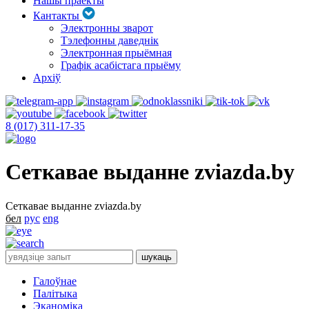
Нашы праекты
Кантакты
Электронны зварот
Тэлефонны даведнік
Электронная прыёмная
Графік асабістага прыёму
Архіў
8 (017) 311-17-35
Сеткавае выданне zviazda.by
Сеткавае выданне zviazda.by
бел
рус
eng
Галоўнае
Палітыка
Эканоміка