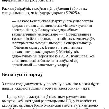
інфармацыйных рэсурсах ВНУ.
Расказаў кіраўнік галоўнага ўпраўлення і аб новых
спецыяльнасцях, якія будуць адкрыты ў 2025-м.
— На базе Беларускага дзяржаўнага ўніверсітэта
адкрыта новая спецыяльнасць «Інтэлектуальная
электроніка», у Беларускім дзяржаўным
тэхналагічным універсітэце — «Праектаванне і
тэхналогія беспілотных авіяцыйных комплексаў».
Абітурыенты змогуць выбраць і спецыяльнасць
«Фізічная культура. Ваенна-патрыятычнае
выхаванне», якая адкрыта ў Магілёўскім
дзяржаўным універсітэце імя А. А. Куляшова. Усе
спецыяльнасці забяспечаны заяўкамі ад
арганізацый — заказчыкаў кадраў.
Без мітусні і чэргаў
З гэтага года дакументы ў прыёмную камісію можна будзе
падаць, скарыстаўшыся паслугай электроннай чаргі.
— Цяпер сэрвіс даступны ў пілотным рэжыме для
выпускнікоў, якія здалі рэпетыцыйны ЦЭ, у іх асабістых
кабінетах на сайце Рэспубліканскага інстытута кантролю