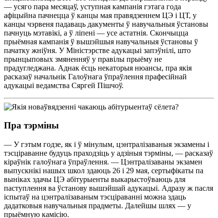
— усяго пара месяцаў, уступная кампанія гэтага года
афіцыйна пачнецца ў канцы мая правядзеннем ЦЭ і ЦТ, у
канцы чэрвеня падаваць дакументы ў навучальныя ўстановы
пачнуць мэтавікі, а ў ліпені — усе астатнія. Скончыцца
прыёмная кампанія ў вышэйшыя навучальныя ўстановы ў
пачатку жніўня. У Міністэрстве адукацыі запэўнілі, што
прынцыповых змяненняў у правілы прыёму не
прадугледжана. Аднак ёсць некаторыя нюансы, пра якія
расказаў начальнік Галоўнага ўпраўлення прафесійнай
адукацыі ведамства Сяргей Пішчоў.
Пра тэрміны
— У гэтым годзе, як і ў мінулым, цэнтралізаваныя экзамены і
тэсціраванне будуць праходзіць у адзіныя тэрміны, — расказаў
кіраўнік галоўнага ўпраўлення. — Цэнтралізаваны экзамен
выпускнікі нашых школ здаюць 26 і 29 мая, сертыфікаты па
выніках здачы ЦЭ абітурыенты выкарыстоўваюць для
паступлення ва ўстанову вышэйшай адукацыі. Адразу ж пасля
іспытаў на цэнтралізаваным тэсціраванні можна здаць
дадатковыя навучальныя прадметы. Далейшы шлях — у
прыёмную камісію.