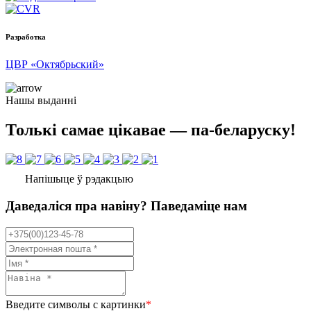
Разработка
ЦВР «Октябрьский»
Нашы выданні
Толькі самае цікавае — па-беларуску!
Напішыце ў рэдакцыю
Даведаліся пра навіну? Паведаміце нам
Введите символы с картинки
*