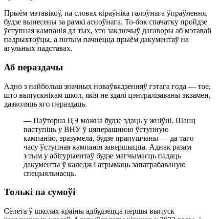
Прыём мэтавікоў, па словах кіраўніка галоўнага ўпраўлення,
будзе вынесены за рамкі асноўнага. То-бок спачатку пройдзе
ўступная кампанія дл тых, хто заключыў дагаворы аб мэтавай
падрыхтоўцы, а потым пачнецца прыём дакументаў на
агульных падставах.
Аб пераздачы
Адно з найбольш значных новаўвядзенняў гэтага года — тое,
што выпускнікам школ, якія не здалі цэнтралізаваны экзамен,
дазволяць яго пераздаць.
— Паўторна ЦЭ можна будзе здаць у жніўні. Шанц
паступіць у ВНУ ў цяперашнюю ўступную
кампанію, зразумела, будзе прапушчаны — да таго
часу ўступная кампанія завершыцца. Аднак разам
з тым у абітурыентаў будзе магчымасць падаць
дакументы ў каледж і атрымаць запатрабаваную
спецыяльнасць.
Толькі па сумоўі
Сёлета ў школах краіны адбудзецца першы выпуск