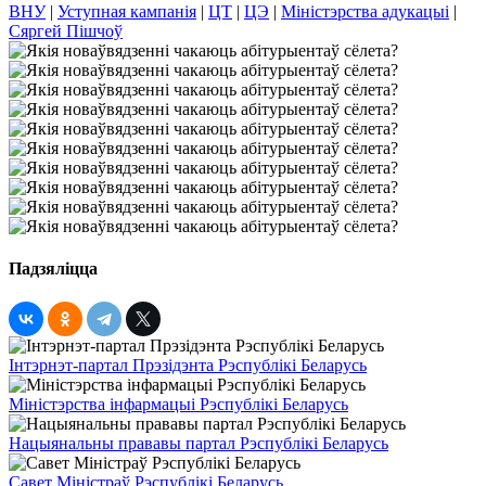
ВНУ
|
Уступная кампанія
|
ЦТ
|
ЦЭ
|
Міністэрства адукацыі
|
Сяргей Пішчоў
Падзяліцца
Інтэрнэт-партал Прэзідэнта Рэспублікі Беларусь
Міністэрства інфармацыі Рэспублікі Беларусь
Нацыянальны прававы партал Рэспублікі Беларусь
Савет Міністраў Рэспублікі Беларусь