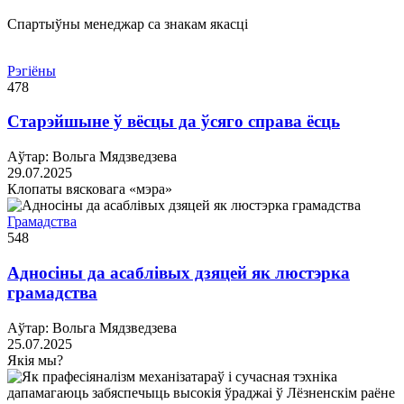
Спартыўны менеджар са знакам якасці
Рэгіёны
478
Старэйшыне ў вёсцы да ўсяго справа ёсць
Аўтар: Вольга Мядзведзева
29.07.2025
Клопаты вясковага «мэра»
Грамадства
548
Адносіны да асаблівых дзяцей як люстэрка
грамадства
Аўтар: Вольга Мядзведзева
25.07.2025
Якія мы?