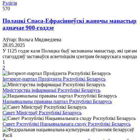
Рэлігія
570
Полацкі Спаса-Ефрасіннеўскі жаночы манастыр
адначае 900-годдзе
Аўтар: Вольга Мядзведзева
28.05.2025
У 1125 годзе каля Полацка быў заснаваны манастыр, які цягам
стагоддзяў заставаўся асветніцкім цэнтрам беларускага народа
1
2
Інтэрнэт-партал Прэзідэнта Рэспублікі Беларусь
Міністэрства інфармацыі Рэспублікі Беларусь
Нацыянальны прававы партал Рэспублікі Беларусь
Савет Міністраў Рэспублікі Беларусь
Савет Рэспублікі Нацыянальнага сходу Рэспублікі Беларусь