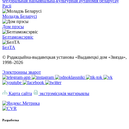
Федэральная нацыянальна-культурная аўтаномія беларусаў
Расіі
Моладзь Беларусі
Дом прэсы
Белтаможсэрвіс
БелТА
© Рэдакцыйна-выдавецкая установа «Выдавецкі дом «Звязда»,
1998–
2026
Электронны зварот
Карта сайта
экстрэмісцкія матэрыялы
Разработка