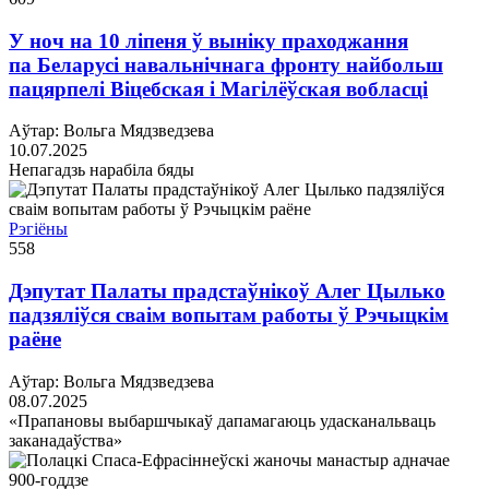
У ноч на 10 ліпеня ў выніку праходжання
па Беларусі навальнічнага фронту найбольш
пацярпелі Віцебская і Магілёўская вобласці
Аўтар: Вольга Мядзведзева
10.07.2025
Непагадзь нарабіла бяды
Рэгіёны
558
Дэпутат Палаты прадстаўнікоў Алег Цылько
падзяліўся сваім вопытам работы ў Рэчыцкім
раёне
Аўтар: Вольга Мядзведзева
08.07.2025
«Прапановы выбаршчыкаў дапамагаюць удасканальваць
заканадаўства»