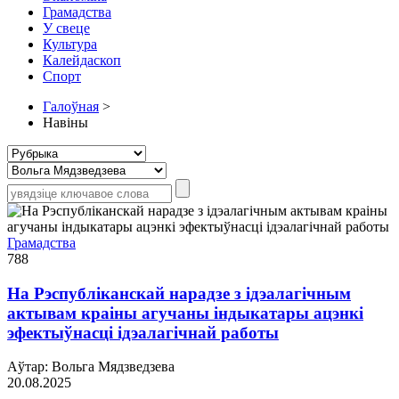
Грамадства
У свеце
Культура
Калейдаскоп
Спорт
Галоўная
>
Навіны
Грамадства
788
На Рэспубліканскай нарадзе з ідэалагічным
актывам краіны агучаны індыкатары ацэнкі
эфектыўнасці ідэалагічнай работы
Аўтар: Вольга Мядзведзева
20.08.2025