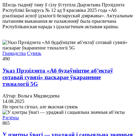
Шэсць тыдняў таму ў сілу ўступіла Дырэктыва Прэзідэнта
Рэспублікі Беларусь № 12 ад 9 красавіка 2025 года «Аб
рэалізацыі асноў ідэалогіі беларускай дзяржавы». Актуальным
пытанням выканання яе палажэнняў была прысвечана
Рэспубліканская нарада з ідэалагічным актывам краіны.
Грамадства
Сувязь
490
Указ Прэзідэнта «Аб будаўніцтве аб’ектаў
сотавай сувязі» паскарае ўкараненне
тэхналогіі 5G
Аўтар: Вольга Мядзведзева
14.08.2025
Не проста сігнал, але якасная су­вязь
Рэгіёны
865
У цэнтры ўвагі — ураджай і сацыяльна значныя