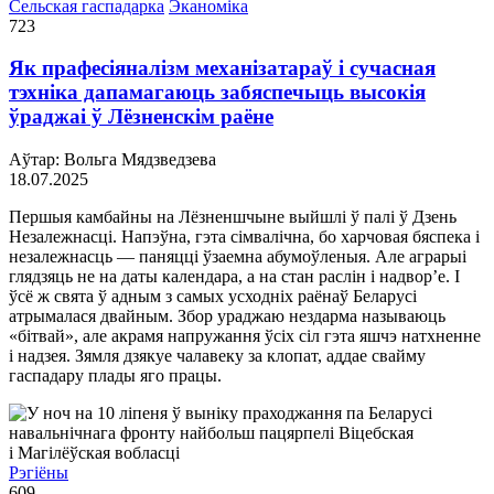
Сельская гаспадарка
Эканоміка
723
Як прафесіяналізм механізатараў і сучасная
тэхніка дапамагаюць забяспечыць высокія
ўраджаі ў Лёзненскім раёне
Аўтар: Вольга Мядзведзева
18.07.2025
Першыя камбайны на Лёзненшчыне выйшлі ў палі ў Дзень
Незалежнасці. Напэўна, гэта сімвалічна, бо харчовая бяспека і
незалежнасць — паняцці ўзаемна абумоўленыя. Але аграрыі
глядзяць не на даты календара, а на стан раслін і надвор’е. І
ўсё ж свята ў адным з самых усходніх раёнаў Беларусі
атрымалася двайным. Збор ураджаю нездарма называюць
«бітвай», але акрамя напружання ўсіх сіл гэта яшчэ натхненне
і надзея. Зямля дзякуе чалавеку за клопат, аддае свайму
гаспадару плады яго працы.
Рэгіёны
609