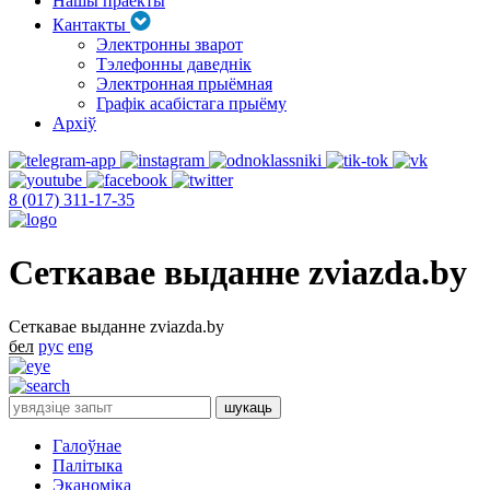
Нашы праекты
Кантакты
Электронны зварот
Тэлефонны даведнік
Электронная прыёмная
Графік асабістага прыёму
Архіў
8 (017) 311-17-35
Сеткавае выданне zviazda.by
Сеткавае выданне zviazda.by
бел
рус
eng
Галоўнае
Палітыка
Эканоміка