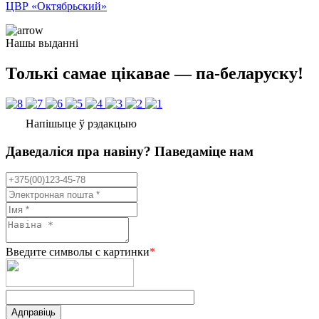
ЦВР «Октябрьский»
Нашы выданні
Толькі самае цікавае — па-беларуску!
Напішыце ў рэдакцыю
Даведаліся пра навіну? Паведаміце нам
Введите символы с картинки
*
Адправіць