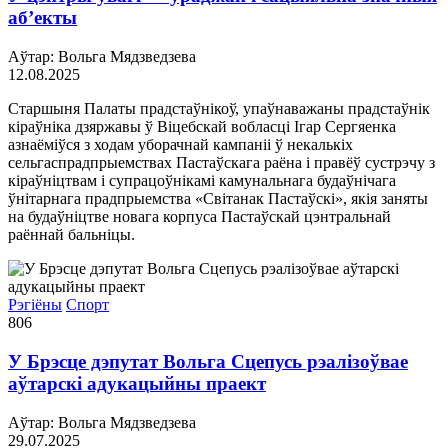
аб’екты
Аўтар: Вольга Мядзведзева
12.08.2025
Старшыня Палаты прадстаўнікоў, упаўнаважаны прадстаўнік
кіраўніка дзяржавы ў Віцебскай вобласці Ігар Сергяенка
азнаёміўся з ходам уборачнай кампаніі ў некалькіх
сельгаспрадпрыемствах Пастаўскага раёна і правёў сустрэчу з
кіраўніцтвам і супрацоўнікамі камунальнага будаўнічага
ўнітарнага прадпрыемства «Світанак Пастаўскі», якія заняты
на будаўніцтве новага корпуса Пастаўскай цэнтральнай
раённай бальніцы.
Рэгіёны
Спорт
806
У Брэсце дэпутат Вольга Сцепусь рэалізоўвае
аўтарскі адукацыйны праект
Аўтар: Вольга Мядзведзева
29.07.2025