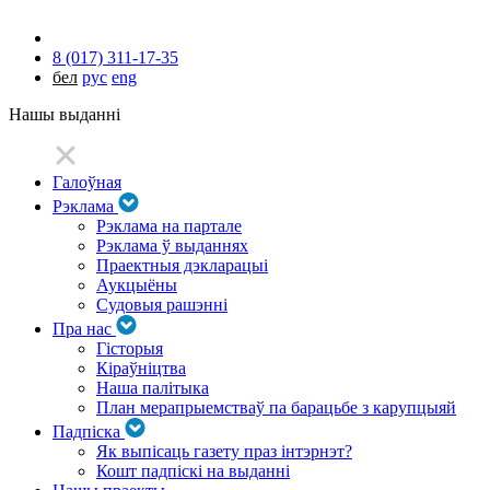
8 (017) 311-17-35
бел
рус
eng
Нашы выданні
Галоўная
Рэклама
Рэклама на партале
Рэклама ў выданнях
Праектныя дэкларацыі
Аукцыёны
Судовыя рашэнні
Пра нас
Гісторыя
Кіраўніцтва
Наша палітыка
План мерапрыемстваў па барацьбе з карупцыяй
Падпіска
Як выпісаць газету праз інтэрнэт?
Кошт падпіскі на выданні