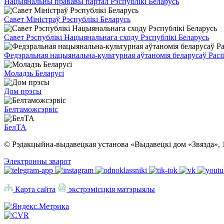
Нацыянальны прававы партал Рэспублікі Беларусь
Савет Міністраў Рэспублікі Беларусь
Савет Рэспублікі Нацыянальнага сходу Рэспублікі Беларусь
Федэральная нацыянальна-культурная аўтаномія беларусаў Расіі
Моладзь Беларусі
Дом прэсы
Белтаможсэрвіс
БелТА
© Рэдакцыйна-выдавецкая установа «Выдавецкі дом «Звязда», 
Электронны зварот
Карта сайта
экстрэмісцкія матэрыялы