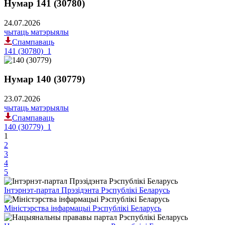
Нумар 141 (30780)
24.07.2026
чытаць матэрыялы
Спампаваць
141 (30780)_1
Нумар 140 (30779)
23.07.2026
чытаць матэрыялы
Спампаваць
140 (30779)_1
1
2
3
4
5
Інтэрнэт-партал Прэзідэнта Рэспублікі Беларусь
Міністэрства інфармацыі Рэспублікі Беларусь