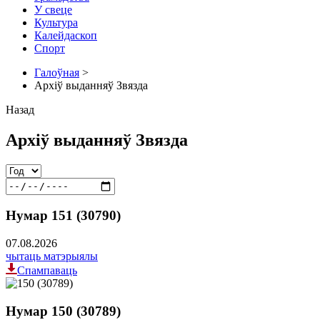
У свеце
Культура
Калейдаскоп
Спорт
Галоўная
>
Архіў выданняў Звязда
Назад
Архіў выданняў Звязда
Нумар 151 (30790)
07.08.2026
чытаць матэрыялы
Спампаваць
Нумар 150 (30789)