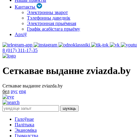
Нашы праекты
Кантакты
Электронны зварот
Тэлефонны даведнік
Электронная прыёмная
Графік асабістага прыёму
Архіў
8 (017) 311-17-35
Сеткавае выданне zviazda.by
Сеткавае выданне zviazda.by
бел
рус
eng
Галоўнае
Палітыка
Эканоміка
Грамадства