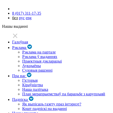
8 (017) 311-17-35
бел
рус
eng
Нашы выданні
Галоўная
Рэклама
Рэклама на партале
Рэклама ў выданнях
Праектныя дэкларацыі
Аукцыёны
Судовыя рашэнні
Пра нас
Гісторыя
Кіраўніцтва
Наша палітыка
План мерапрыемстваў па барацьбе з карупцыяй
Падпіска
Як выпісаць газету праз інтэрнэт?
Кошт падпіскі на выданні