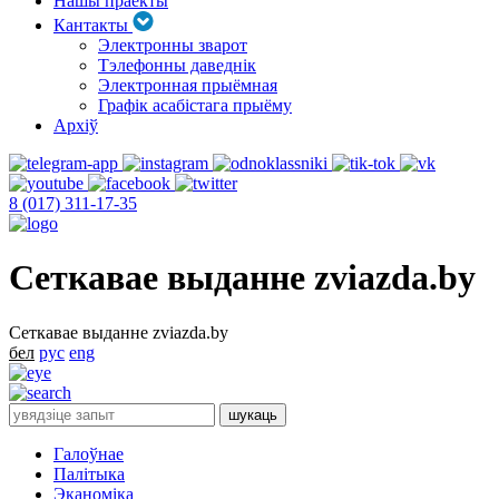
Нашы праекты
Кантакты
Электронны зварот
Тэлефонны даведнік
Электронная прыёмная
Графік асабістага прыёму
Архіў
8 (017) 311-17-35
Сеткавае выданне zviazda.by
Сеткавае выданне zviazda.by
бел
рус
eng
Галоўнае
Палітыка
Эканоміка