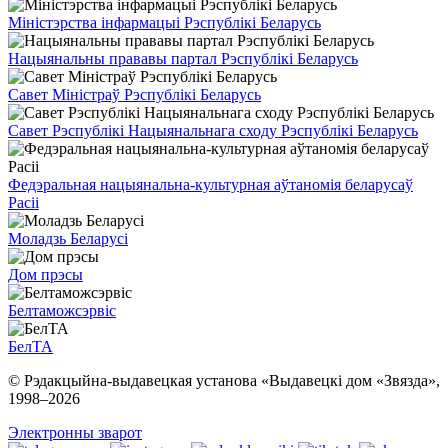
Міністэрства інфармацыі Рэспублікі Беларусь
Нацыянальны прававы партал Рэспублікі Беларусь
Савет Міністраў Рэспублікі Беларусь
Савет Рэспублікі Нацыянальнага сходу Рэспублікі Беларусь
Федэральная нацыянальна-культурная аўтаномія беларусаў
Расіі
Моладзь Беларусі
Дом прэсы
Белтаможсэрвіс
БелТА
© Рэдакцыйна-выдавецкая установа «Выдавецкі дом «Звязда»,
1998–
2026
Электронны зварот