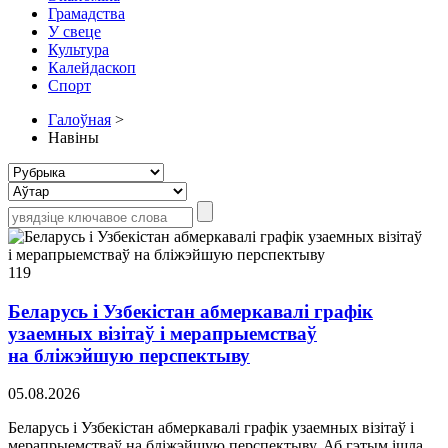
Грамадства
У свеце
Культура
Калейдаскоп
Спорт
Галоўная
>
Навіны
119
Беларусь і Узбекістан абмеркавалі графік
узаемных візітаў і мерапрыемстваў
на бліжэйшую перспектыву
05.08.2026
Беларусь і Узбекістан абмеркавалі графік узаемных візітаў і
мерапрыемстваў на бліжэйшую перспектыву. Аб гэтым ішла