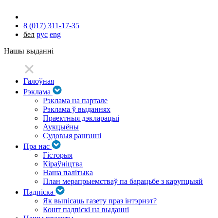
8 (017) 311-17-35
бел
рус
eng
Нашы выданні
Галоўная
Рэклама
Рэклама на партале
Рэклама ў выданнях
Праектныя дэкларацыі
Аукцыёны
Судовыя рашэнні
Пра нас
Гісторыя
Кіраўніцтва
Наша палітыка
План мерапрыемстваў па барацьбе з карупцыяй
Падпіска
Як выпісаць газету праз інтэрнэт?
Кошт падпіскі на выданні