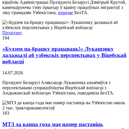
кіраўнік Адміністрацыі Прэзідэнта Беларусі Дзмітрый Крутой,
каменціруючы тэму прыезду ў краіну працоўных мігрантаў з
ліку грамадзян Узбекістана,
перадае
БелТА.
Прэзідэнт
194
«Будзем па-брацку працаваць!» Лукашэнку
далажылі аб узбекскіх перспектывах у Віцебскай
вобласці
14.07.2026
Прэзідэнт Беларусі Аляксандр Лукашэнка азнаёміўся з
перспектывамі супрацоўніцтва Віцебскай вобласці з
Андыжанскай вобласцю Узбекістана, паведаміла БелТА.
183
МТЗ да канца года мае намер паставіць