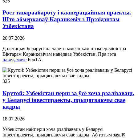
626
Рост тавараабароту і кааперацыйныя праекты.
Што абмеркаваў Каранкевіч з Прэзідэнтам
Узбекістана
20.07.2026
Дэлегацыя Беларусі на чале з намеснікам прэм’ер-міністра
Віктарам Каранкевічам наведвае Узбекістан. Пра гэта
паведамляе
БелТА.
325
Крутой: Узбекістан перш за ўсё хоча рэалізаваць
у Беларусі інвестпраекты, прыцягваючы свае
кадры
18.07.2026
Узбекістан найперш хоча рэалізаваць у Беларусі
інвестпраекты, прыцягваючы свае кадры. Аб гэтым заявіў