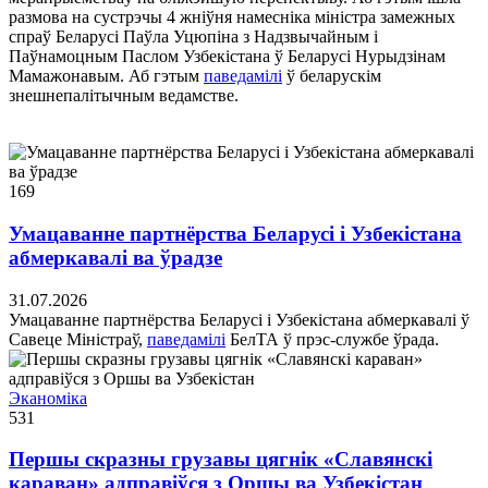
размова на сустрэчы 4 жніўня намесніка міністра замежных
спраў Беларусі Паўла Уцюпіна з Надзвычайным і
Паўнамоцным Паслом Узбекістана ў Беларусі Нурыдзінам
Мамажонавым. Аб гэтым
паведамілі
ў беларускім
знешнепалітычным ведамстве.
169
Умацаванне партнёрства Беларусі і Узбекістана
абмеркавалі ва ўрадзе
31.07.2026
Умацаванне партнёрства Беларусі і Узбекістана абмеркавалі ў
Савеце Міністраў,
паведамілі
БелТА ў прэс-службе ўрада.
Эканоміка
531
Першы скразны грузавы цягнік «Славянскі
караван» адправіўся з Оршы ва Узбекістан