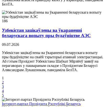
БелТА.
186
Узбекістан зацікаўлены ва ўкараненні
беларускага вопыту пры будаўніцтве АЭС
09.07.2026
Узбекістан зацікаўлены ва ўкараненні беларускага вопыту
пры будаўніцтве на сваёй тэрыторыі атамнай электрастанцыі.
Аб гэтым Прэзідэнт Узбекістана Шаўкат Мірзіёеў заявіў на
перагаворах у пашыраным складзе з Прэзідэнтам Беларусі
Аляксандрам Лукашэнкам, паведаміла БелТА.
1
2
3
4
5
Інтэрнэт-партал Прэзідэнта Рэспублікі Беларусь