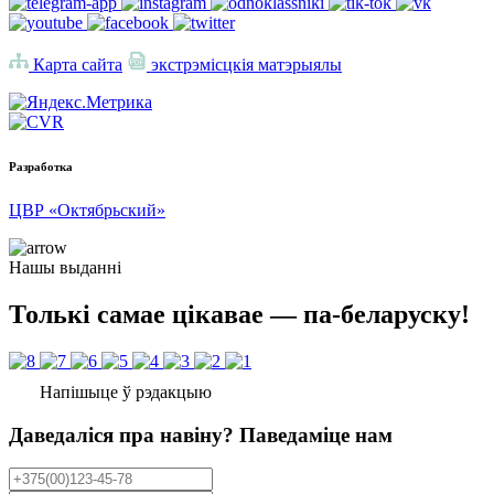
Карта сайта
экстрэмісцкія матэрыялы
Разработка
ЦВР «Октябрьский»
Нашы выданні
Толькі самае цікавае — па-беларуску!
Напішыце ў рэдакцыю
Даведаліся пра навіну? Паведаміце нам