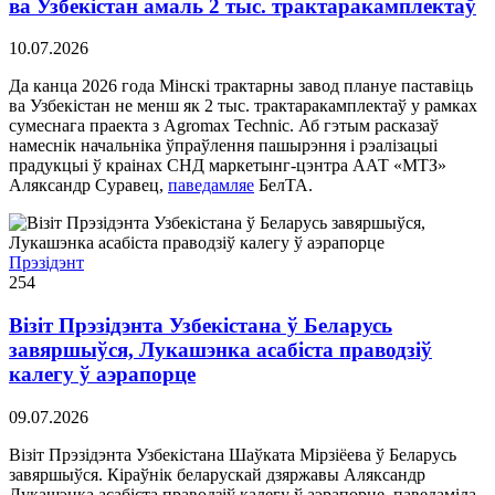
ва Узбекістан амаль 2 тыс. трактаракамплектаў
10.07.2026
Да канца 2026 года Мінскі трактарны завод плануе паставіць
ва Узбекістан не менш як 2 тыс. трактаракамплектаў у рамках
сумеснага праекта з Agromax Technic. Аб гэтым расказаў
намеснік начальніка ўпраўлення пашырэння і рэалізацыі
прадукцыі ў краінах СНД маркетынг-цэнтра ААТ «МТЗ»
Аляксандр Суравец,
паведамляе
БелТА.
Прэзідэнт
254
Візіт Прэзідэнта Узбекістана ў Беларусь
завяршыўся, Лукашэнка асабіста праводзіў
калегу ў аэрапорце
09.07.2026
Візіт Прэзідэнта Узбекістана Шаўката Мірзіёева ў Беларусь
завяршыўся. Кіраўнік беларускай дзяржавы Аляксандр
Лукашэнка асабіста праводзіў калегу ў аэрапорце, паведаміла