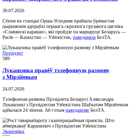
30.07.2026
Сёння на станцыі Орша-Усходняя прайшла ўрачыстая
цырымонія адпраўкі першага скразнога грузавога цягніка
«Славянскі караван», які пройдзе па маршруце Беларусь —
Расія — Казахстан — Узбекістан,
паведаміла
БелТА.
Прэзідэнт
589
Лукашэнка правёў тэлефонную размову
з Мірзіёевым
24.07.2026
Тэлефонная размова Прэзідэнта Беларусі Аляксандра
Лукашэнкі з Прэзідэнтам Узбекістана Шаўкатам Мірзіёевым
адбылася 24 ліпеня. Аб гэтым
паведамляе
БелТА.
Эканоміка