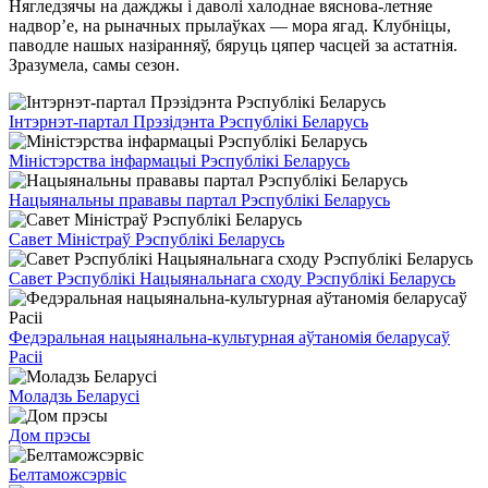
Нягледзячы на дажджы і даволі халоднае вяснова-летняе
надвор’е, на рыначных прылаўках — мора ягад. Клубніцы,
паводле нашых назіранняў, бяруць цяпер часцей за астатнія.
Зразумела, самы сезон.
Інтэрнэт-партал Прэзідэнта Рэспублікі Беларусь
Міністэрства інфармацыі Рэспублікі Беларусь
Нацыянальны прававы партал Рэспублікі Беларусь
Савет Міністраў Рэспублікі Беларусь
Савет Рэспублікі Нацыянальнага сходу Рэспублікі Беларусь
Федэральная нацыянальна-культурная аўтаномія беларусаў
Расіі
Моладзь Беларусі
Дом прэсы
Белтаможсэрвіс