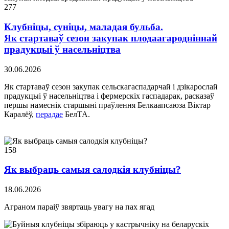
277
Клубніцы, суніцы, маладая бульба.
Як стартаваў сезон закупак плодаагародніннай
прадукцыі ў насельніцтва
30.06.2026
Як стартаваў сезон закупак сельскагаспадарчай і дзікарослай
прадукцыі ў насельніцтва і фермерскіх гаспадарак, расказаў
першы намеснік старшыні праўлення Белкаапсаюза Віктар
Каралёў,
перадае
БелТА.
158
Як выбраць самыя салодкія клубніцы?
18.06.2026
Аграном параіў звяртаць увагу на пах ягад