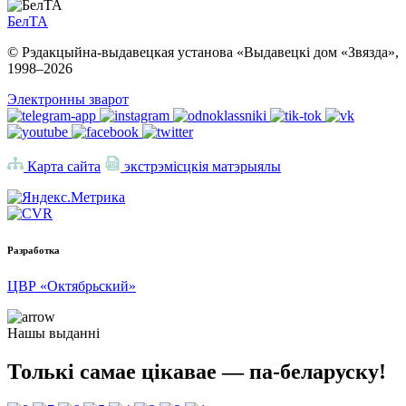
БелТА
© Рэдакцыйна-выдавецкая установа «Выдавецкі дом «Звязда»,
1998–
2026
Электронны зварот
Карта сайта
экстрэмісцкія матэрыялы
Разработка
ЦВР «Октябрьский»
Нашы выданні
Толькі самае цікавае — па-беларуску!