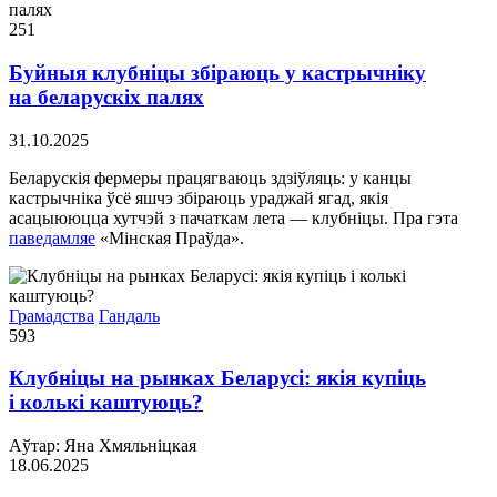
251
Буйныя клубніцы збіраюць у кастрычніку
на беларускіх палях
31.10.2025
Беларускія фермеры працягваюць здзіўляць: у канцы
кастрычніка ўсё яшчэ збіраюць ураджай ягад, якія
асацыююцца хутчэй з пачаткам лета — клубніцы. Пра гэта
паведамляе
«Мінская Праўда».
Грамадства
Гандаль
593
Клубніцы на рынках Беларусі: якія купіць
і колькі каштуюць?
Аўтар: Яна Хмяльніцкая
18.06.2025