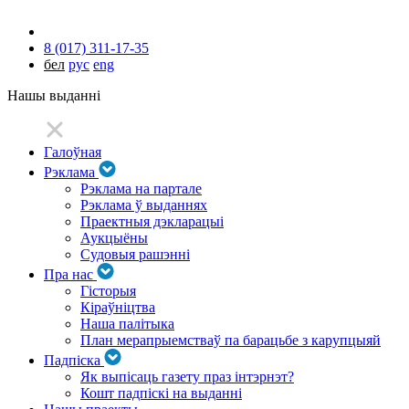
8 (017) 311-17-35
бел
рус
eng
Нашы выданні
Галоўная
Рэклама
Рэклама на партале
Рэклама ў выданнях
Праектныя дэкларацыі
Аукцыёны
Судовыя рашэнні
Пра нас
Гісторыя
Кіраўніцтва
Наша палітыка
План мерапрыемстваў па барацьбе з карупцыяй
Падпіска
Як выпісаць газету праз інтэрнэт?
Кошт падпіскі на выданні