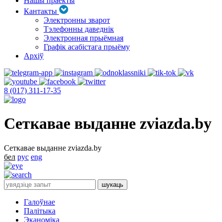
Нашы праекты
Кантакты
Электронны зварот
Тэлефонны даведнік
Электронная прыёмная
Графік асабістага прыёму
Архіў
8 (017) 311-17-35
Сеткавае выданне zviazda.by
Сеткавае выданне zviazda.by
бел
рус
eng
Галоўнае
Палітыка
Эканоміка