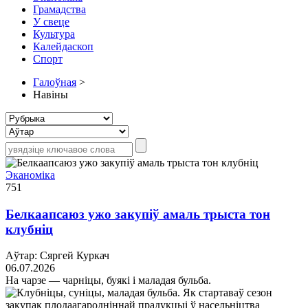
Грамадства
У свеце
Культура
Калейдаскоп
Спорт
Галоўная
>
Навіны
Эканоміка
751
Белкаапсаюз ужо закупіў амаль трыста тон
клубніц
Аўтар: Сяргей Куркач
06.07.2026
На чарзе — чарніцы, буякі і маладая бульба.