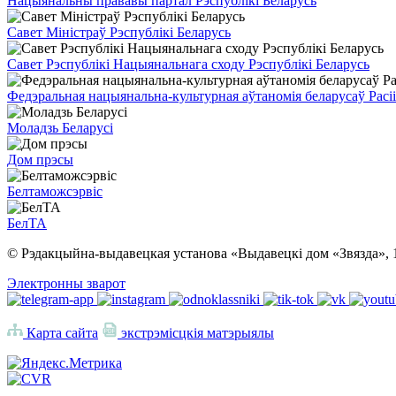
Нацыянальны прававы партал Рэспублікі Беларусь
Савет Міністраў Рэспублікі Беларусь
Савет Рэспублікі Нацыянальнага сходу Рэспублікі Беларусь
Федэральная нацыянальна-культурная аўтаномія беларусаў Расіі
Моладзь Беларусі
Дом прэсы
Белтаможсэрвіс
БелТА
© Рэдакцыйна-выдавецкая установа «Выдавецкі дом «Звязда», 
Электронны зварот
Карта сайта
экстрэмісцкія матэрыялы