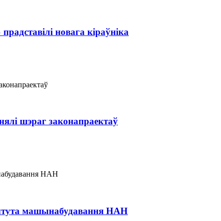
прадставілі новага кіраўніка
нялі шэраг законапраектаў
стытута машынабудавання НАН