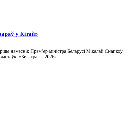
вараў у Кітай»
першы намеснік Прэм’ер-міністра Беларусі Мікалай Снапкоў
 выстаўкі «Белагра — 2026».