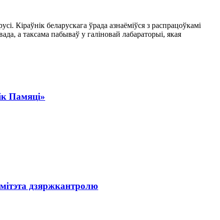
і. Кіраўнік беларускага ўрада азнаёміўся з распрацоўкамі
а, а таксама пабываў у галіновай лабараторыі, якая
ік Памяці»
амітэта дзяржкантролю