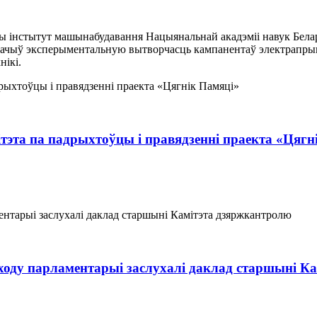
 інстытут машынабудавання Нацыянальнай акадэміі навук Беларус
бачыў эксперыментальную вытворчасць кампанентаў электрапрывад
нікі.
тэта па падрыхтоўцы і правядзенні праекта «Цягн
ходу парламентарыі заслухалі даклад старшыні К