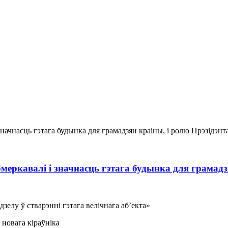
меркавалі і значнасць гэтага будынка для грамадзя
зелу ў стварэнні гэтага велічнага аб’екта»