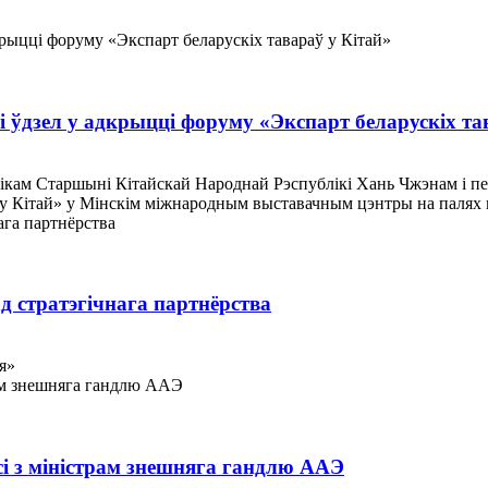
ўдзел у адкрыцці форуму «Экспарт беларускіх та
еснікам Старшыні Кітайскай Народнай Рэспублікі Хань Чжэнам і 
ў у Кітай» у Мінскім міжнародным выставачным цэнтры на палях
д стратэгічнага партнёрства
я»
сі з міністрам знешняга гандлю ААЭ