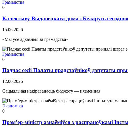
Грамадства
0
Калектыву Выдавецкага дома «Беларусь сегодня» 
15.06.2026
«Мы ўсе адказныя за грамадства»
Грамадства
0
Падчас сесіі Палаты прадстаўнікоў дэпутаты пры
12.06.2026
Сацыяльная накіраванасць бюджэту — нязменная
Эканоміка
0
Прэм’ер-міністр азнаёміўся з распрацоўкамі Ін