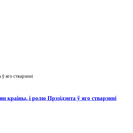
н краіны, і ролю Прэзідэнта ў яго стварэнні