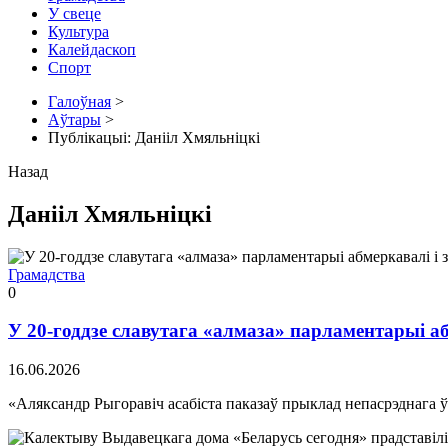
У свеце
Культура
Калейдаскоп
Спорт
Галоўная
>
Аўтары
>
Публікацыі: Данііл Хмяльніцкі
Назад
Данііл Хмяльніцкі
Грамадства
0
У 20-годдзе славутага «алмаза» парламентарыі аб
16.06.2026
«Аляксандр Рыгоравіч асабіста паказаў прыклад непасрэднага ўд