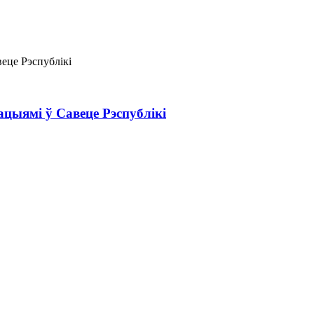
цыямі ў Савеце Рэспублікі