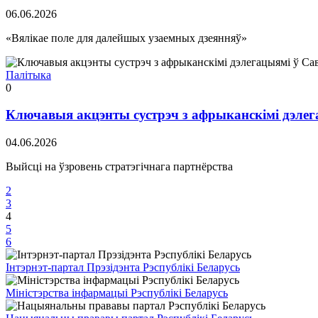
06.06.2026
«Вялікае поле для далейшых узаемных дзеянняў»
Палітыка
0
Ключавыя акцэнты сустрэч з афрыканскімі дэлега
04.06.2026
Выйсці на ўзровень стратэгічнага партнёрства
2
3
4
5
6
Інтэрнэт-партал Прэзідэнта Рэспублікі Беларусь
Міністэрства інфармацыі Рэспублікі Беларусь