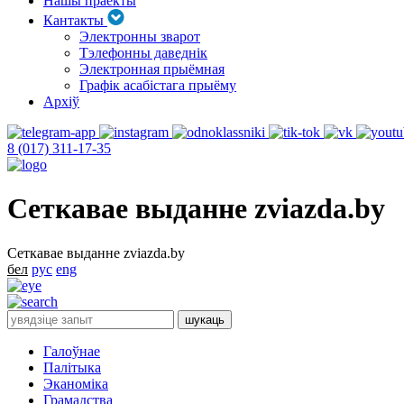
Нашы праекты
Кантакты
Электронны зварот
Тэлефонны даведнік
Электронная прыёмная
Графік асабістага прыёму
Архіў
8 (017) 311-17-35
Сеткавае выданне zviazda.by
Сеткавае выданне zviazda.by
бел
рус
eng
Галоўнае
Палітыка
Эканоміка
Грамадства