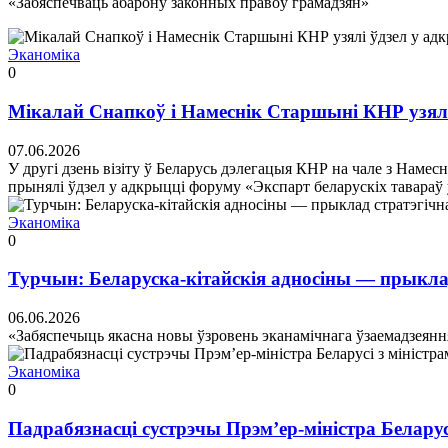
«Забяспечваць абарону законных правоў грамадзян»
Эканоміка
0
Мікалай Снапкоў і Намеснік Старшыні КНР узялі 
07.06.2026
У другі дзень візіту ў Беларусь дэлегацыя КНР на чале з Нам
прынялі ўдзел у адкрыцці форуму «Экспарт беларускіх тавара
Эканоміка
0
Турчын: Беларуска-кітайскія адносіны — прыкла
06.06.2026
«Забяспечыць якасна новы ўзровень эканамічнага ўзаемадзеянн
Эканоміка
0
Падрабязнасці сустрэчы Прэм’ер-міністра Белару