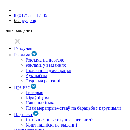
8 (017) 311-17-35
бел
рус
eng
Нашы выданні
Галоўная
Рэклама
Рэклама на партале
Рэклама ў выданнях
Праектныя дэкларацыі
Аукцыёны
Судовыя рашэнні
Пра нас
Гісторыя
Кіраўніцтва
Наша палітыка
План мерапрыемстваў па барацьбе з карупцыяй
Падпіска
Як выпісаць газету праз інтэрнэт?
Кошт падпіскі на выданні