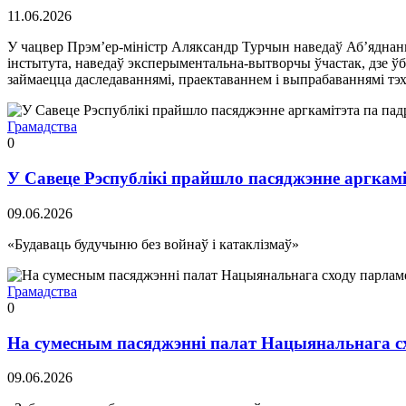
11.06.2026
У чацвер Прэм’ер-міністр Аляксандр Турчын наведаў Аб’яднаны
інстытута, наведаў эксперыментальна-вытворчы ўчастак, дзе ў
займаецца даследаваннямі, праектаваннем і выпрабаваннямі тэх
Грамадства
0
У Савеце Рэспублікі прайшло пасяджэнне аргкамі
09.06.2026
«Будаваць будучыню без войнаў і катаклізмаў»
Грамадства
0
На сумесным пасяджэнні палат Нацыянальнага с
09.06.2026