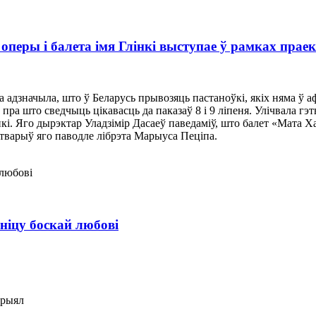
перы і балета імя Глінкі выступае ў рамках праек
 адзначыла, што ў Беларусь прывозяць пастаноўкі, якіх няма ў а
 пра што сведчыць цікавасць да паказаў 8 і 9 ліпеня. Улічвала г
нкі. Яго дырэктар Уладзімір Дасаеў паведаміў, што балет «Мата Х
стварыў яго паводле лібрэта Марыуса Пеціпа.
ніцу боскай любові