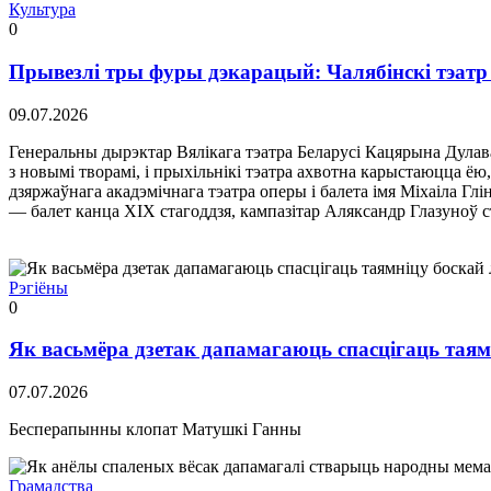
Культура
0
Прывезлі тры фуры дэкарацый: Чалябінскі тэатр о
09.07.2026
Генеральны дырэктар Вялікага тэатра Беларусі Кацярына Дулава
з новымі творамі, і прыхільнікі тэатра ахвотна карыстаюцца ёю,
дзяржаўнага акадэмічнага тэатра оперы і балета імя Міхаіла Глі
— балет канца ХІХ стагоддзя, кампазітар Аляксандр Глазуноў 
Рэгіёны
0
Як васьмёра дзетак дапамагаюць спасцігаць таям
07.07.2026
Бесперапынны клопат Матушкі Ганны
Грамадства