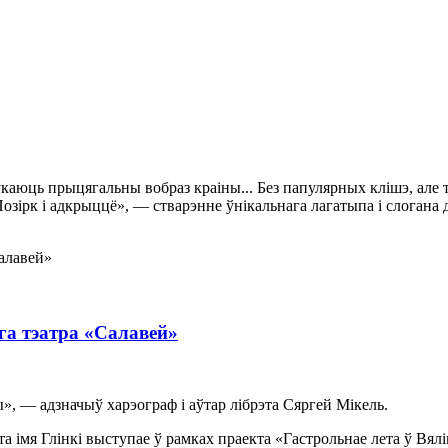
укаюць прыцягальны вобраз краіны... Без папулярных клішэ, але
 Позірк і адкрыццё», — стварэнне ўнікальнага лагатыпа і слоган
га тэатра «Салавей»
ы», — адзначыў харэограф і аўтар лібрэта Сяргей Мікель.