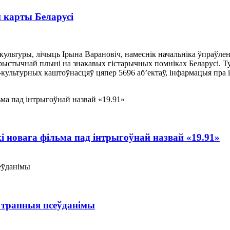
 карты Беларусі
ультуры, лічыць Ірына Варановіч, намеснік начальніка ўпраўлен
урыстычнай плыні на знакавых гістарычных помніках Беларусі. 
ультурных каштоўнасцяў цяпер 5696 аб’ектаў, інфармацыя пра іх
 новага фільма пад інтрыгоўнай назвай «19.91»
е трапныя псеўданімы