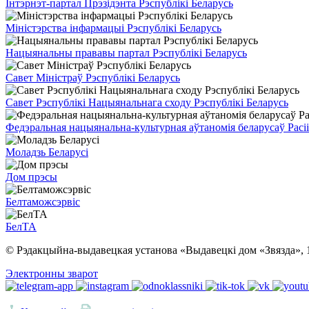
Інтэрнэт-партал Прэзідэнта Рэспублікі Беларусь
Міністэрства інфармацыі Рэспублікі Беларусь
Нацыянальны прававы партал Рэспублікі Беларусь
Савет Міністраў Рэспублікі Беларусь
Савет Рэспублікі Нацыянальнага сходу Рэспублікі Беларусь
Федэральная нацыянальна-культурная аўтаномія беларусаў Расіі
Моладзь Беларусі
Дом прэсы
Белтаможсэрвіс
БелТА
© Рэдакцыйна-выдавецкая установа «Выдавецкі дом «Звязда», 
Электронны зварот