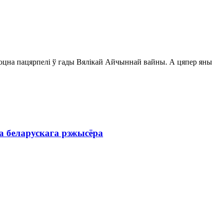
і моцна пацярпелі ў гады Вялікай Айчыннай вайны. А цяпер яны
а беларускага рэжысёра