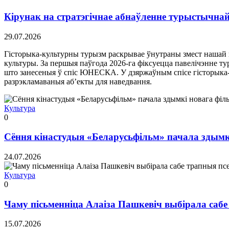
Кірунак на стратэгічнае абнаўленне турыстычнай
29.07.2026
Гісторыка-культурны турызм раскрывае ўнутраны змест нашай к
культуры. За першыя паўгода 2026-га фіксуецца павелічэнне т
што занесеныя ў спіс ЮНЕСКА. У дзяржаўным спісе гісторыка-к
разрэкламаваныя аб’екты для наведвання.
Культура
0
Сёння кінастудыя «Беларусьфільм» пачала здымкі
24.07.2026
Культура
0
Чаму пісьменніца Алаіза Пашкевіч выбірала саб
15.07.2026