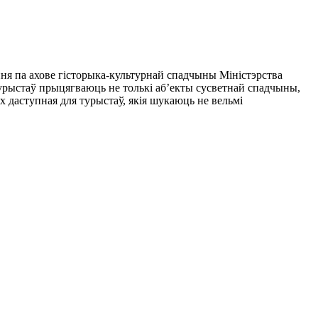
ня па ахове гісторыка-культурнай спадчыны Міністэрства
Турыстаў прыцягваюць не толькі аб’екты сусветнай спадчыны,
 даступная для турыстаў, якія шукаюць не вельмі