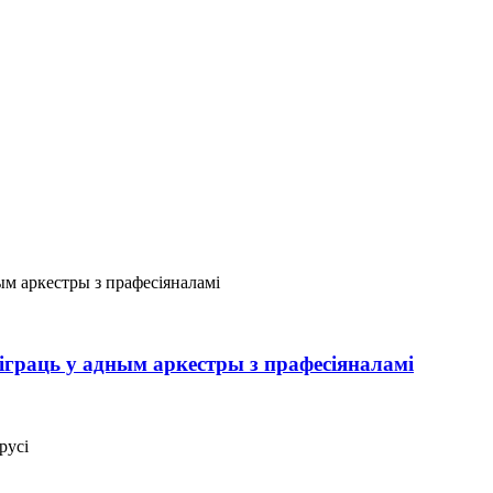
граць у адным аркестры з прафесіяналамі