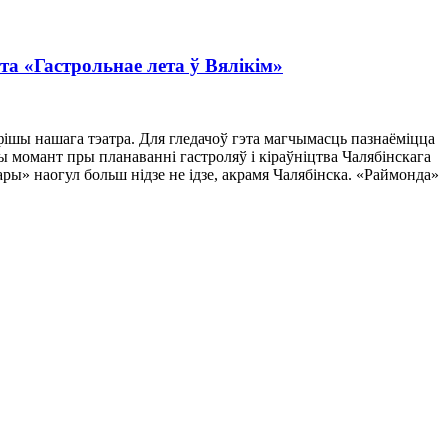
та «Гастрольнае лета ў Вялікім»
фішы нашага тэатра. Для гледачоў гэта магчымасць пазнаёміцца
эты момант пры планаванні гастроляў і кіраўніцтва Чалябінскага
ары» наогул больш нідзе не ідзе, акрамя Чалябінска. «Раймонда»