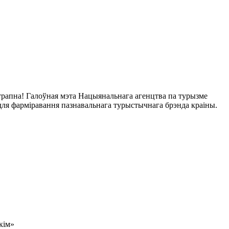
 трапна! Галоўная мэта Нацыянальнага агенцтва па турызме
а для фарміравання пазнавальнага турыстычнага брэнда краіны.