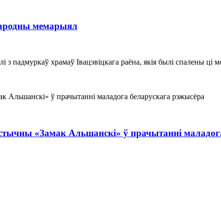
народны мемарыял
лі з падмуркаў храмаў Івацэвіцкага раёна, якія былі спалены ц
істычны «Замак Альшанскі» ў прачытанні маладог