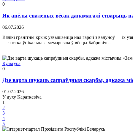
0
Як анёлы спаленых вёсак дапамагалі стварыць 
06.07.2026
Вялікі гранітны крыж узвышаецца над гарой з валуноў — іх узя
— частка ўнікальнага мемарыяла ў вёсцы Бабровічы.
Культура
0
Дзе варта шукаць сапраўдныя скарбы, адкажа м
01.07.2026
У духу Караткевіча
1
2
3
4
5