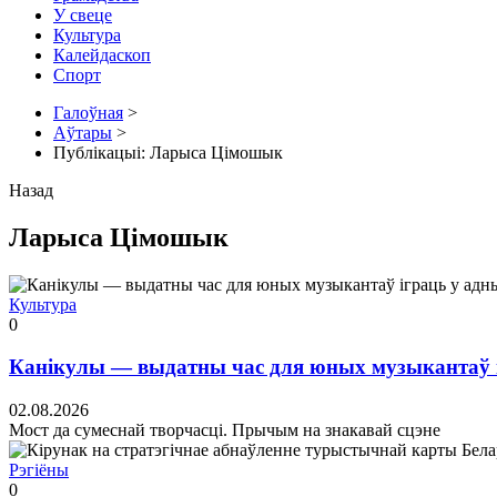
У свеце
Культура
Калейдаскоп
Спорт
Галоўная
>
Аўтары
>
Публікацыі: Ларыса Цімошык
Назад
Ларыса Цімошык
Культура
0
Канікулы — выдатны час для юных музыкантаў і
02.08.2026
Мост да сумеснай творчасці. Прычым на знакавай сцэне
Рэгіёны
0