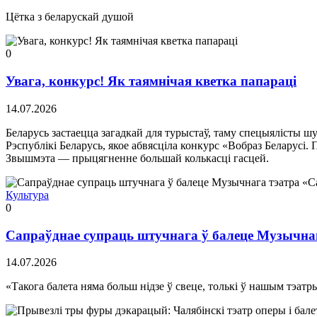
Цётка з беларускай душой
0
Увага, конкурс! Як таямнічая кветка папараці
14.07.2026
Беларусь застаецца загадкай для турыстаў, таму спецыялісты ш
Рэспублікі Беларусь, якое абвясціла конкурс «Вобраз Беларусі.
Звышмэта — прыцягненне большай колькасці гасцей.
Культура
0
Сапраўднае супраць штучнага ў балеце Музычна
14.07.2026
«Такога балета няма больш нідзе ў свеце, толькі ў нашым тэатр