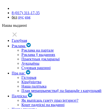
8 (017) 311-17-35
бел
рус
eng
Нашы выданні
Галоўная
Рэклама
Рэклама на партале
Рэклама ў выданнях
Праектныя дэкларацыі
Аукцыёны
Судовыя рашэнні
Пра нас
Гісторыя
Кіраўніцтва
Наша палітыка
План мерапрыемстваў па барацьбе з карупцыяй
Падпіска
Як выпісаць газету праз інтэрнэт?
Кошт падпіскі на выданні