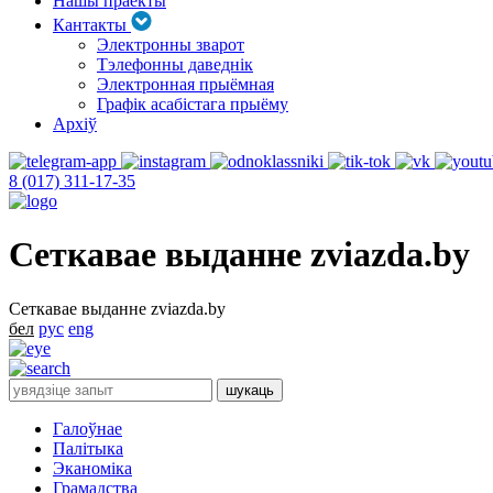
Нашы праекты
Кантакты
Электронны зварот
Тэлефонны даведнік
Электронная прыёмная
Графік асабістага прыёму
Архіў
8 (017) 311-17-35
Сеткавае выданне zviazda.by
Сеткавае выданне zviazda.by
бел
рус
eng
Галоўнае
Палітыка
Эканоміка
Грамадства